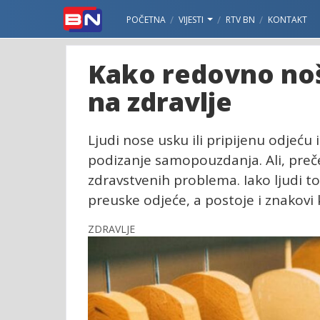
POČETNA
VIJESTI
RTV BN
KONTAKT
Kako redovno noš
na zdravlje
Ljudi nose usku ili pripijenu odjeću
podizanje samopouzdanja. Ali, preč
zdravstvenih problema. Iako ljudi to
preuske odjeće, a postoje i znakovi k
ZDRAVLJE