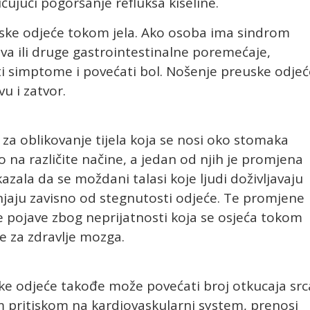
čujući pogoršanje refluksa kiseline.
ske odjeće tokom jela. Ako osoba ima sindrom
jeva ili druge gastrointestinalne poremećaje,
 simptome i povećati bol. Nošenje preuske odjeć
u i zatvor.
a za oblikovanje tijela koja se nosi oko stomaka
elo na različite načine, a jedan od njih je promjena
azala da se moždani talasi koje ljudi doživljavaju
enjaju zavisno od stegnutosti odjeće. Te promjene
e pojave zbog neprijatnosti koja se osjeća tokom
e za zdravlje mozga.
ske odjeće takođe može povećati broj otkucaja src
m pritiskom na kardiovaskularni system, prenosi