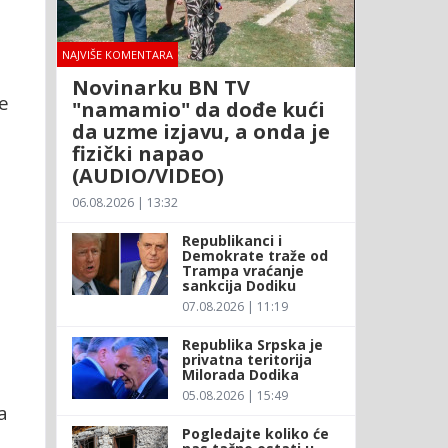
NAJVIŠE KOMENTARA
Novinarku BN TV
e
"namamio" da dođe kući
da uzme izjavu, a onda je
fizički napao
(AUDIO/VIDEO)
06.08.2026 | 13:32
Republikanci i
Demokrate traže od
Trampa vraćanje
sankcija Dodiku
07.08.2026 | 11:19
Republika Srpska je
privatna teritorija
Milorada Dodika
05.08.2026 | 15:49
a
Pogledajte koliko će