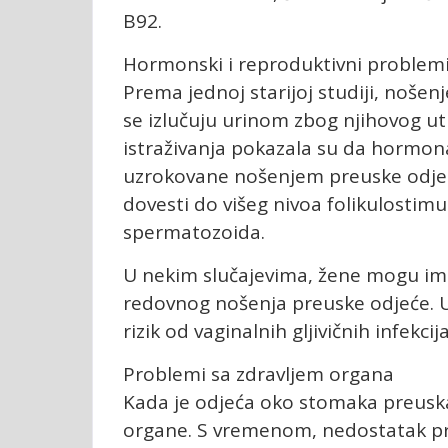
B92.
Hormonski i reproduktivni problem
Prema jednoj starijoj studiji, noše
se izlučuju urinom zbog njihovog uti
istraživanja pokazala su da hormo
uzrokovane nošenjem preuske odjeć
dovesti do višeg nivoa folikulostim
spermatozoida.
U nekim slučajevima, žene mogu ima
redovnog nošenja preuske odjeće. U
rizik od vaginalnih gljivičnih infekcija
Problemi sa zdravljem organa
Kada je odjeća oko stomaka preusk
organe. S vremenom, nedostatak pr