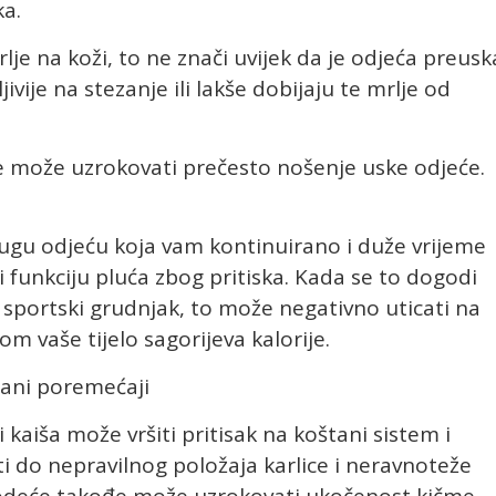
ka.
e na koži, to ne znači uvijek da je odjeća preusk
vije na stezanje ili lakše dobijaju te mrlje od
 može uzrokovati prečesto nošenje uske odjeće.
rugu odjeću koja vam kontinuirano i duže vrijeme
 funkciju pluća zbog pritiska. Kada se to dogodi
sportski grudnjak, to može negativno uticati na
m vaše tijelo sagorijeva kalorije.
tani poremećaji
kaiša može vršiti pritisak na koštani sistem i
 do nepravilnog položaja karlice i neravnoteže
 odeće takođe može uzrokovati ukočenost kičme.