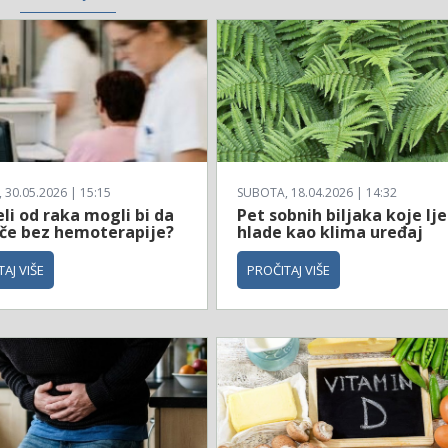
30.05.2026 | 15:15
SUBOTA, 18.04.2026 | 14:32
li od raka mogli bi da
Pet sobnih biljaka koje lje
ječe bez hemoterapije?
hlade kao klima uređaj
AJ VIŠE
PROČITAJ VIŠE