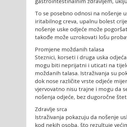
gastrointestinalnim zdravljem, uklju
To se posebno odnosi na nošenje u
iritabilnog creva, upalnu bolest cri
nošenje uske odjeće može pogoršati
takođe može uzrokovati lošu probav
Promjene moždanih talasa
Steznici, korseti i druga uska odjeć
mogu biti neprijatni i uticati na tij
moždanih talasa. Istraživanja su pok
dok nose različite vrste odjeće mij
vjervovatno nisu trajne i mogu da s
nošenja odjeće, bez dugoročne štet
Zdravlje srca
Istraživanja pokazuju da nošenje u
kod nekih osoba, što rezultuje veći