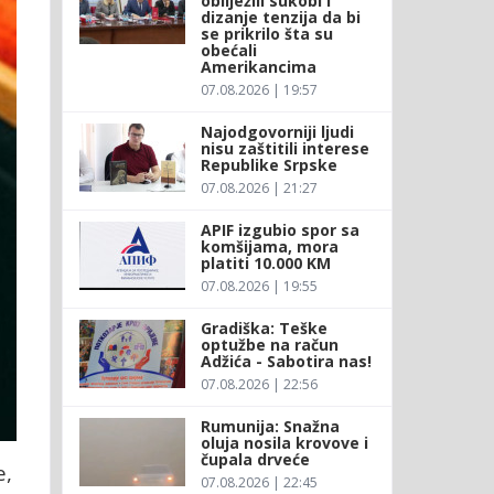
obilježili sukobi i
dizanje tenzija da bi
se prikrilo šta su
obećali
Amerikancima
07.08.2026 | 19:57
Najodgovorniji ljudi
nisu zaštitili interese
Republike Srpske
07.08.2026 | 21:27
APIF izgubio spor sa
komšijama, mora
platiti 10.000 KM
07.08.2026 | 19:55
Gradiška: Teške
optužbe na račun
Adžića - Sabotira nas!
07.08.2026 | 22:56
Rumunija: Snažna
oluja nosila krovove i
čupala drveće
e,
07.08.2026 | 22:45