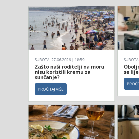
SUBOTA, 27.06.2026 | 18:59
SUBOTA, 
Zašto naši roditelji na moru
Obolje
nisu koristili kremu za
se li
sunčanje?
PROČIT
PROČITAJ VIŠE