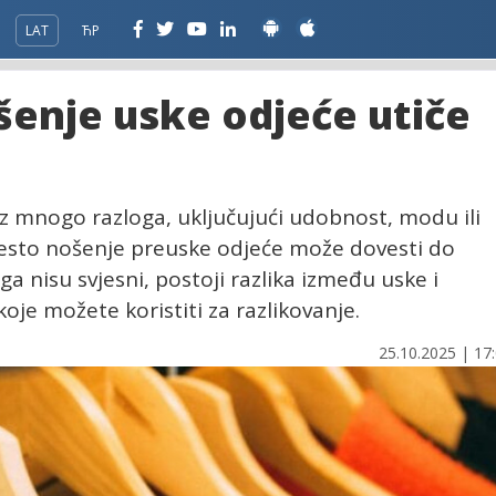
LAT
ЋР
enje uske odjeće utiče
 iz mnogo razloga, uključujući udobnost, modu ili
esto nošenje preuske odjeće može dovesti do
ga nisu svjesni, postoji razlika između uske i
oje možete koristiti za razlikovanje.
25.10.2025 | 17