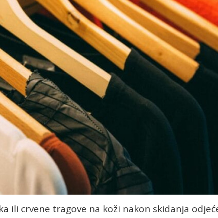
ska ili crvene tragove na koži nakon skidanja odjeć