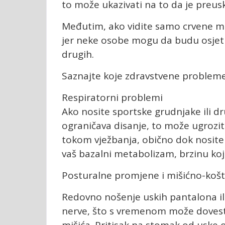
to može ukazivati ​​na to da je preus
Međutim, ako vidite samo crvene mrlj
jer neke osobe mogu da budu osjetlji
drugih.
Saznajte koje zdravstvene probleme
Respiratorni problemi
Ako nosite sportske grudnjake ili d
ograničava disanje, to može ugroziti
tokom vježbanja, obično dok nosite 
vaš bazalni metabolizam, brzinu kojo
Posturalne promjene i mišićno-koš
Redovno nošenje uskih pantalona ili 
nerve, što s vremenom može dovesti
mišića. Pritisak na stomak od uske