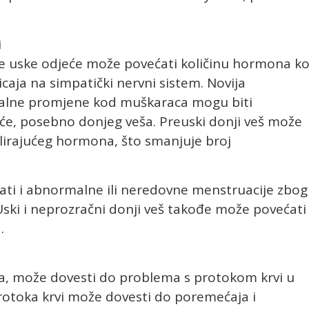
i
nje uske odjeće može povećati količinu hormona ko
caja na simpatički nervni sistem. Novija
nalne promjene kod muškaraca mogu biti
e, posebno donjeg veša. Preuski donji veš može
ulirajućeg hormona, što smanjuje broj
ti i abnormalne ili neredovne menstruacije zbog
ski i neprozračni donji veš takođe može povećati
.
a, može dovesti do problema s protokom krvi u
otoka krvi može dovesti do poremećaja i