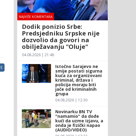
NAJVIŠE KOMENTARA
Dodik ponizio Srbe:
Predsjedniku Srpske nije
dozvolio da govori na
obilježavanju "Oluje"
04.08.2026 | 21:48
Istočno Sarajevo ne
E
smije postati sigurna
kuća za organizovani
kriminal, država i
policija moraju biti
jače od kriminalnih
grupa
04.08.2026 | 12:30
Novinarku BN TV
"namamio" da dođe
kući da uzme izjavu, a
onda je fizički napao
(AUDIO/VIDEO)