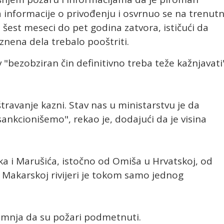
 informacije o privođenju i osvrnuo se na trenut
 šest meseci do pet godina zatvora, ističući da
znena dela trebalo pooštriti.
"bezobziran čin definitivno treba teže kažnjavati
travanje kazni. Stav nas u ministarstvu je da
ankcionišemo", rekao je, dodajući da je visina
ka i Marušića, istočno od Omiša u Hrvatskoj, od
a Makarskoj rivijeri je tokom samo jednog
sumnja da su požari podmetnuti.