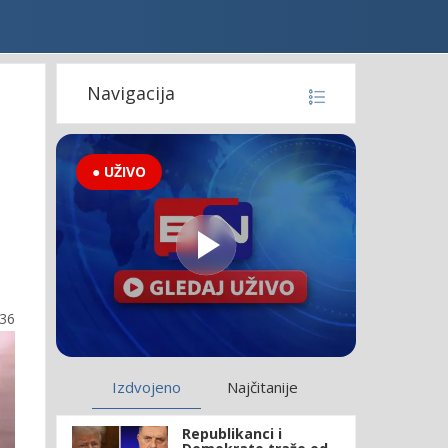
Navigacija
● UŽIVO
:36
Izdvojeno
Najčitanije
Republikanci i