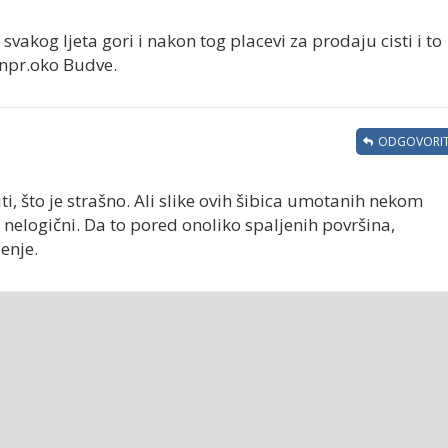
svakog ljeta gori i nakon tog placevi za prodaju cisti i to
npr.oko Budve.
ODGOVORIT
, što je strašno. Ali slike ovih šibica umotanih nekom
 nelogični. Da to pored onoliko spaljenih površina,
jenje.