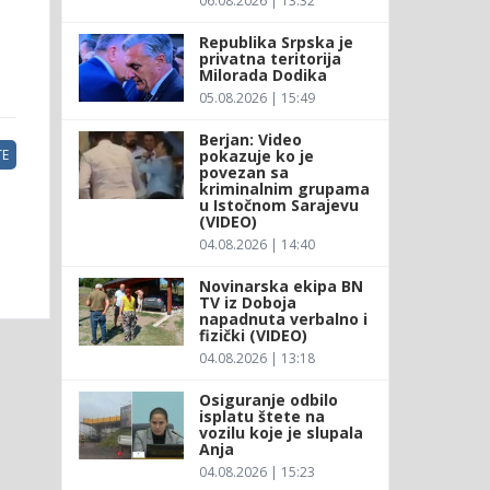
06.08.2026 | 13:32
Republika Srpska je
privatna teritorija
Milorada Dodika
05.08.2026 | 15:49
Berjan: Video
pokazuje ko je
E
povezan sa
kriminalnim grupama
u Istočnom Sarajevu
(VIDEO)
04.08.2026 | 14:40
Novinarska ekipa BN
TV iz Doboja
napadnuta verbalno i
fizički (VIDEO)
04.08.2026 | 13:18
Osiguranje odbilo
isplatu štete na
vozilu koje je slupala
Anja
04.08.2026 | 15:23