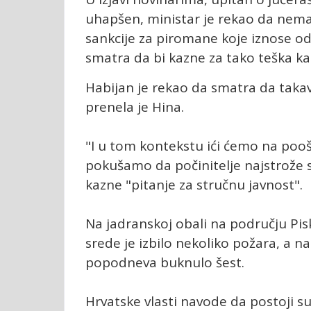
uhapšen, ministar je rekao da nema
sankcije za piromane koje iznose od
smatra da bi kazne za tako teška ka
Habijan je rekao da smatra da takav 
prenela je Hina.
"I u tom kontekstu ići ćemo na pooš
pokušamo da počinitelje najstrože s
kazne "pitanje za stručnu javnost".
Na jadranskoj obali na području Pis
srede je izbilo nekoliko požara, a n
popodneva buknulo šest.
Hrvatske vlasti navode da postoji 