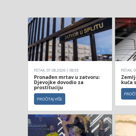
PETAK, 07.08.2026 | 08:55
PETAK, 0
Pronađen mrtav u zatvoru:
Zemljo
Djevojke dovodio za
kuća s
prostituciju
PROČIT
PROČITAJ VIŠE