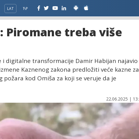
LAT
ЋР
: Piromane treba više
 i digitalne transformacije Damir Habijan najavio
z izmene Kaznenog zakona predložiti veće kazne za
 požara kod Omiša za koji se veruje da je
22.06.2025 | 13