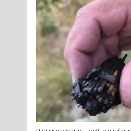
U izjavi novinarima, upitan o jučer