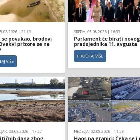
5.08.2026 | 22:19
SREDA, 05.08.2026 | 16:33
 se povukao, brodovi
Parlament će birati novo
 Ovakvi prizore se ne
predsjednika 11. avgusta
e
PROČITAJ VIŠE
AJ VIŠE
AK, 03.08.2026 | 17:27
NEDELJA, 02.08.2026 | 11:53
itičnih dana zbog
Haos na granici: Čeka se i