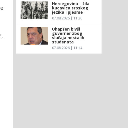
Hercegovina – žila
ne
kucavica srpskog
jezika i pjesme
07.08.2026 | 11:26
Uhapšen bivši
guverner zbog
",
slučaja nestalih
studenata
07.08.2026 | 11:14