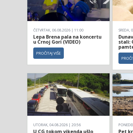
ČETVRTAK, 06.08.2026 | 11:00
SREDA, 0
Lepa Brena pala na koncertu
Dunav
u Crnoj Gori (VIDEO)
stali:
pamt
PROČITAJ VIŠE
PROČIT
UTORAK, 04.08.2026 | 20:56
PONEDELJ
U CG tokom vikenda ušlo
Pet kr