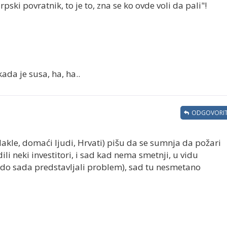
Srpski povratnik, to je to, zna se ko ovde voli da pali"!
 kada je susa, ha, ha..
ODGOVORIT
akle, domaći ljudi, Hrvati) pišu da se sumnja da požari
li neki investitori, i sad kad nema smetnji, u vidu
u do sada predstavljali problem), sad tu nesmetano