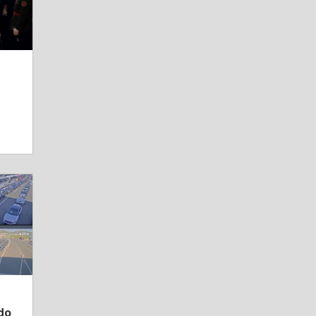
g
 do