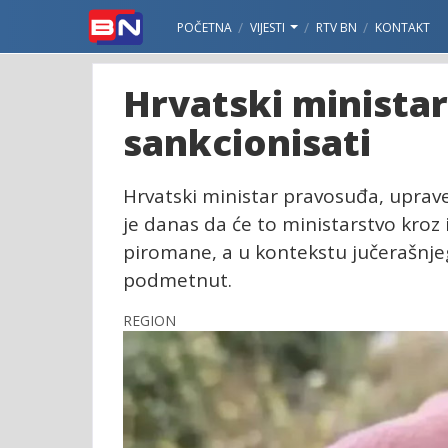
POČETNA
VIJESTI
RTV BN
KONTAKT
Hrvatski ministar
sankcionisati
Hrvatski ministar pravosuđa, uprave
je danas da će to ministarstvo kro
piromane, a u kontekstu jučerašnjeg
podmetnut.
REGION