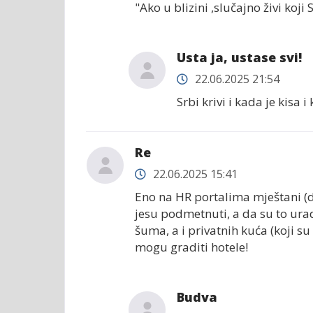
"Ako u blizini ,slučajno živi koji 
Usta ja, ustase svi!
22.06.2025 21:54
Srbi krivi i kada je kisa i
Re
22.06.2025 15:41
Eno na HR portalima mještani (d
jesu podmetnuti, a da su to uradi
šuma, a i privatnih kuća (koji s
mogu graditi hotele!
Budva