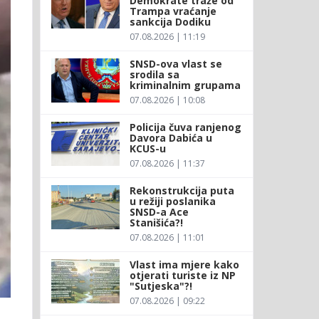
Demokrate traže od
Trampa vraćanje
sankcija Dodiku
07.08.2026 | 11:19
SNSD-ova vlast se
srodila sa
kriminalnim grupama
07.08.2026 | 10:08
Policija čuva ranjenog
Davora Dabića u
KCUS-u
07.08.2026 | 11:37
Rekonstrukcija puta
u režiji poslanika
SNSD-a Ace
Stanišića?!
07.08.2026 | 11:01
Vlast ima mjere kako
otjerati turiste iz NP
"Sutjeska"?!
07.08.2026 | 09:22