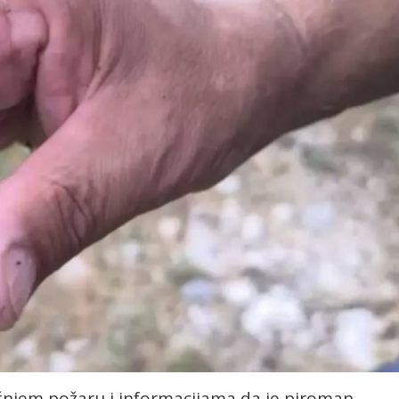
ašnjem požaru i informacijama da je piroman