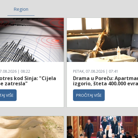
Region
7.08.2026 | 08:22
PETAK, 07.08.2026 | 07:41
tres kod Sinja: "Cijela
Drama u Poreču: Apartma
e zatresla"
izgorio, šteta 400.000 evr
AJ VIŠE
PROČITAJ VIŠE