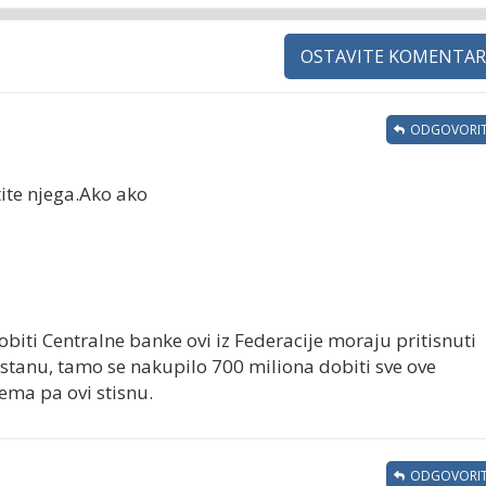
OSTAVITE KOMENTAR
ODGOVORIT
tite njega.Ako ako
obiti Centralne banke ovi iz Federacije moraju pritisnuti
ristanu, tamo se nakupilo 700 miliona dobiti sve ove
ema pa ovi stisnu.
ODGOVORIT