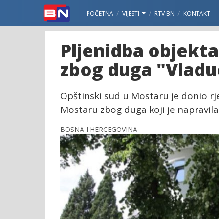
POČETNA
VIJESTI
RTV BN
KONTAKT
Pljenidba objekt
zbog duga "Viadu
Opštinski sud u Mostaru je donio rj
Mostaru zbog duga koji je napravil
BOSNA I HERCEGOVINA