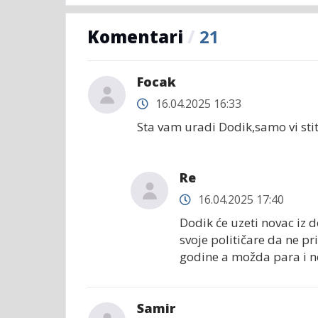
Komentari
/
21
Focak
16.04.2025 16:33
Sta vam uradi Dodik,samo vi sti
Re
16.04.2025 17:40
Dodik će uzeti novac iz d
svoje političare da ne p
godine a možda para i n
Samir