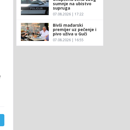
sumnje na ubistvo
supruga
07.08.2026 | 17:22
Bivši mađarski
premijer uz pečenje i
pivo uživa u Guči
07.08.2026 | 16:55
e