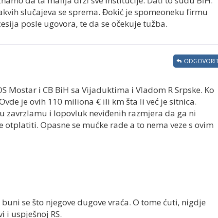
 znamo da ta mafija drži sve institucije. Dati to sudu BiH.
takvih slučajeva se sprema. Đokić je spomeoneku firmu
cesija posle ugovora, te da se očekuje tužba.
ODGOVORIT
OS Mostar i CB BiH sa Vijaduktima i Vladom R Srpske. Ko
e je ovih 110 miliona € ili km šta li već je sitnica.
u zavrzlamu i lopovluk neviđenih razmjera da ga ni
e otplatiti. Opasne se mućke rade a to nema veze s ovim
buni se što njegove dugove vraća. O tome ćuti, nigdje
i i uspješnoj RS.