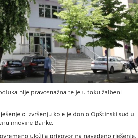
dluka nije pravosnažna te je u toku žalbeni
ješenje o izvršenju koje je donio Opštinski sud u
jenu imovine Banke.
ovremeno uložila prigovor na navedeno rješenje,