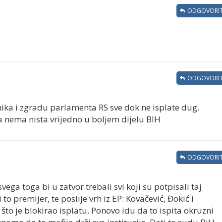
ODGOVORIT
ODGOVORIT
nika i zgradu parlamenta RS sve dok ne isplate dug.
da nema nista vrijedno u boljem dijelu BIH
ODGOVORIT
svega toga bi u zatvor trebali svi koji su potpisali taj
 to premijer, te poslije vrh iz EP: Kovačević, Đokić i
što je blokirao isplatu. Ponovo idu da to ispita okruzni