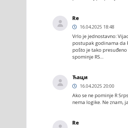
Re
16.04.2025 18:48
Vrlo je jednostavno: Vija
postupak godinama da RS
pošto je tako presuđeno 
spominje RS...
Ћаци
16.04.2025 20:00
Ako se ne pominje R Srp
nema logike. Ne znam, j
Re