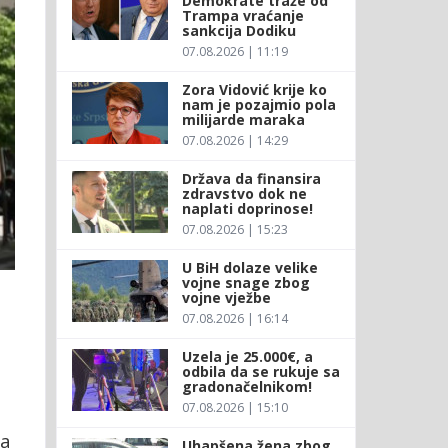
Demokrate traže od
Trampa vraćanje
sankcija Dodiku
07.08.2026 | 11:19
Zora Vidović krije ko
nam je pozajmio pola
milijarde maraka
07.08.2026 | 14:29
Država da finansira
zdravstvo dok ne
naplati doprinose!
07.08.2026 | 15:23
U BiH dolaze velike
vojne snage zbog
vojne vježbe
07.08.2026 | 16:14
Uzela je 25.000€, a
odbila da se rukuje sa
gradonačelnikom!
07.08.2026 | 15:10
 a
Uhapšena žena zbog