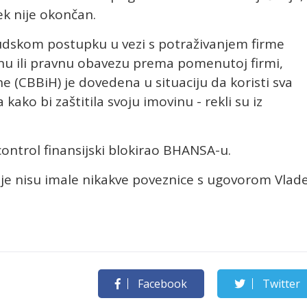
ek nije okončan.
sudskom postupku u vezi s potraživanjem firme
ornu ili pravnu obavezu prema pomenutoj firmi,
 (CBBiH) je dovedena u situaciju da koristi sva
ko bi zaštitila svoju imovinu - rekli su iz
ontrol finansijski blokirao BHANSA-u.
cije nisu imale nikakve poveznice s ugovorom Vlad
Facebook
Twitter