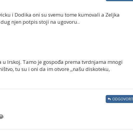
ovicku i Dodika oni su svemu tome kumovali a Zeljka
dug njen potpis stoji na ugovoru..
a u Irskoj. Tamo je gospođa prema tvrdnjama mnogi
ištvo, tu su i oni da im otvore ,,našu diskoteku,
ODGOVORIT
😂