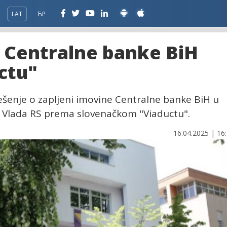
LAT
ЋР
a Centralne banke BiH
ctu"
ešenje o zapljeni imovine Centralne banke BiH u
a Vlada RS prema slovenačkom "Viaductu".
16.04.2025 | 16