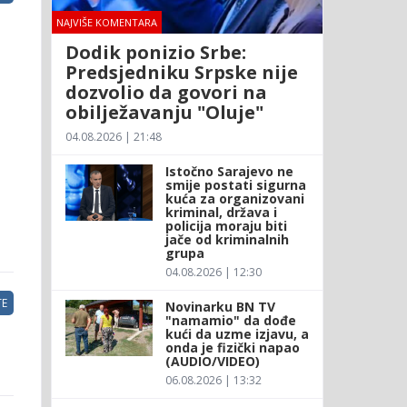
NAJVIŠE KOMENTARA
Dodik ponizio Srbe:
Predsjedniku Srpske nije
dozvolio da govori na
obilježavanju "Oluje"
04.08.2026 | 21:48
Istočno Sarajevo ne
smije postati sigurna
kuća za organizovani
kriminal, država i
policija moraju biti
jače od kriminalnih
grupa
04.08.2026 | 12:30
E
Novinarku BN TV
"namamio" da dođe
kući da uzme izjavu, a
onda je fizički napao
(AUDIO/VIDEO)
06.08.2026 | 13:32