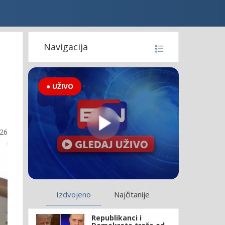
Navigacija
● UŽIVO
:26
Izdvojeno
Najčitanije
Republikanci i