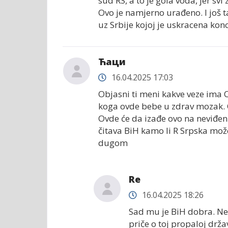
sud RS, a to je gola voda, jer svi
Ovo je namjerno urađeno. I još 
uz Srbije kojoj je uskracena kon
Ћаци
16.04.2025 17:03
Objasni ti meni kakve veze ima 
koga ovde bebe u zdrav mozak. Ovd
Ovde će da izađe ovo na neviđen
čitava BiH kamo li R Srpska mož
dugom
Re
16.04.2025 18:26
Sad mu je BiH dobra. Ne 
priče o toj propaloj držav