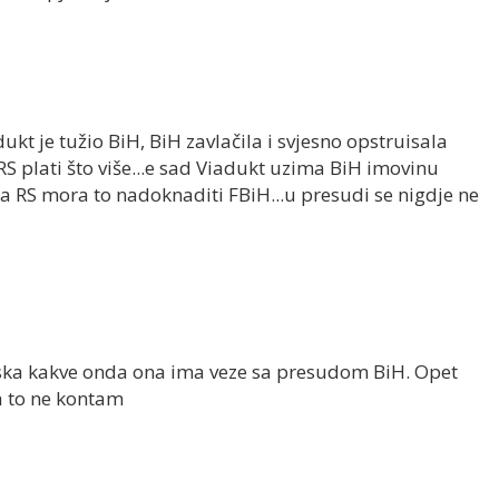
dukt je tužio BiH, BiH zavlačila i svjesno opstruisala
 plati što više...e sad Viadukt uzima BiH imovinu
a RS mora to nadoknaditi FBiH...u presudi se nigdje ne
ska kakve onda ona ima veze sa presudom BiH. Opet
a to ne kontam