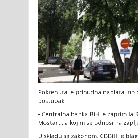
Pokrenuta je prinudna naplata, no o
postupak.
- Centralna banka BiH je zaprimila R
Mostaru, a kojim se odnosi na zapl
U skladu sa zakonom, CBBiH je blag