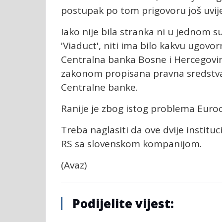
postupak po tom prigovoru još uvij
Iako nije bila stranka ni u jednom 
'Viaduct', niti ima bilo kakvu ugov
Centralna banka Bosne i Hercegovine
zakonom propisana pravna sredstva ka
Centralne banke.
Ranije je zbog istog problema Euroc
Treba naglasiti da ove dvije institu
RS sa slovenskom kompanijom.
(Avaz)
Podijelite vijest: