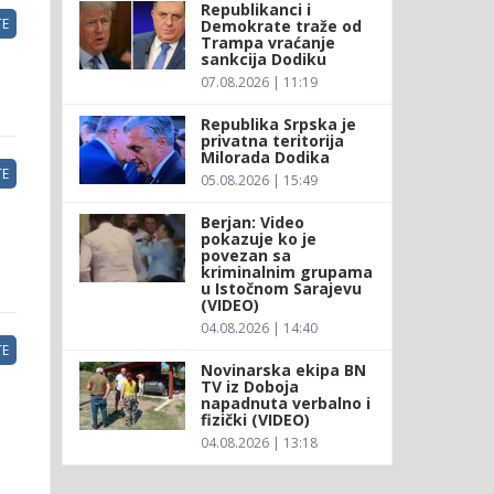
Republikanci i
E
Demokrate traže od
Trampa vraćanje
sankcija Dodiku
07.08.2026 | 11:19
Republika Srpska je
privatna teritorija
Milorada Dodika
E
05.08.2026 | 15:49
Berjan: Video
pokazuje ko je
povezan sa
kriminalnim grupama
u Istočnom Sarajevu
(VIDEO)
04.08.2026 | 14:40
E
Novinarska ekipa BN
TV iz Doboja
napadnuta verbalno i
fizički (VIDEO)
04.08.2026 | 13:18