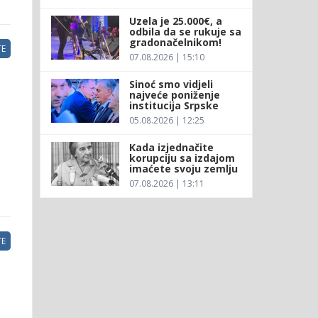
Uzela je 25.000€, a
odbila da se rukuje sa
gradonačelnikom!
E
07.08.2026 | 15:10
Sinoć smo vidjeli
najveće poniženje
institucija Srpske
05.08.2026 | 12:25
Kada izjednačite
korupciju sa izdajom
imaćete svoju zemlju
07.08.2026 | 13:11
E