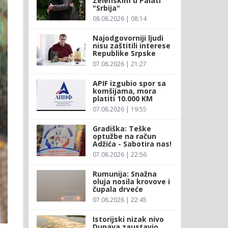
Zelenskim u Palati
"Srbija"
08.08.2026 | 08:14
Najodgovorniji ljudi
nisu zaštitili interese
Republike Srpske
07.08.2026 | 21:27
APIF izgubio spor sa
komšijama, mora
platiti 10.000 KM
07.08.2026 | 19:55
Gradiška: Teške
optužbe na račun
Adžića - Sabotira nas!
07.08.2026 | 22:56
Rumunija: Snažna
oluja nosila krovove i
čupala drveće
07.08.2026 | 22:45
Istorijski nizak nivo
Dunava zaustavio