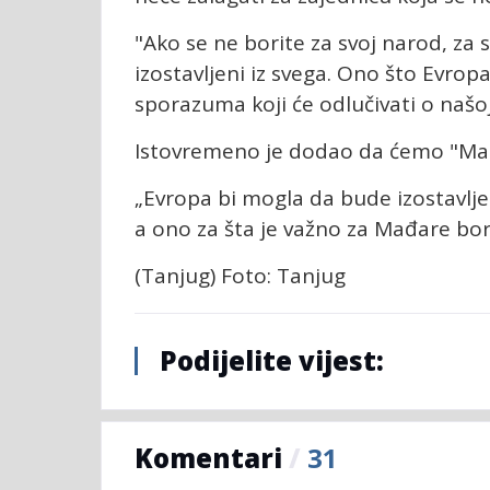
"Ako se ne borite za svoj narod, za
izostavljeni iz svega. Ono što Evropa
sporazuma koji će odlučivati o našo
Istovremeno je dodao da ćemo "Mađa
„Evropa bi mogla da bude izostavljen
a ono za šta je važno za Mađare bori
(Tanjug) Foto: Tanjug
Podijelite vijest:
Komentari
/
31