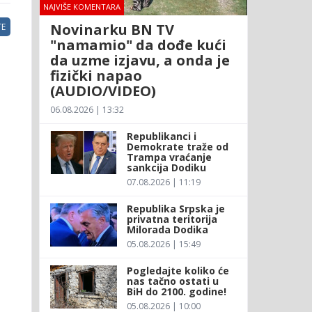
NAJVIŠE KOMENTARA
Novinarku BN TV
E
"namamio" da dođe kući
da uzme izjavu, a onda je
fizički napao
(AUDIO/VIDEO)
06.08.2026 | 13:32
Republikanci i
Demokrate traže od
Trampa vraćanje
sankcija Dodiku
07.08.2026 | 11:19
Republika Srpska je
privatna teritorija
Milorada Dodika
05.08.2026 | 15:49
Pogledajte koliko će
nas tačno ostati u
BiH do 2100. godine!
05.08.2026 | 10:00