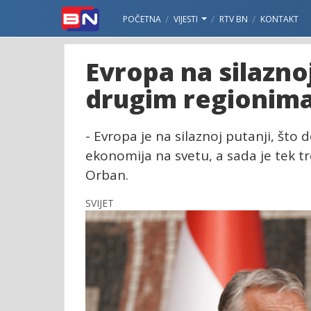
POČETNA
VIJESTI
RTV BN
KONTAKT
Evropa na silazno
drugim regionim
- Evropa je na silaznoj putanji, što 
ekonomija na svetu, a sada je tek tr
Orban.
SVIJET