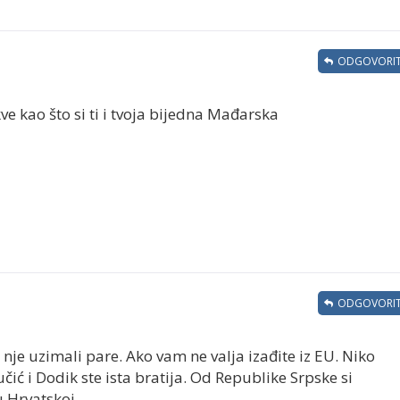
ODGOVORIT
ve kao što si ti i tvoja bijedna Mađarska
ODGOVORIT
nje uzimali pare. Ako vam ne valja izađite iz EU. Niko
učić i Dodik ste ista bratija. Od Republike Srpske si
 Hrvatskoj.