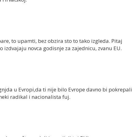
re, to upamti, bez obzira sto to tako izgleda. Pitaj
o izdvajaju novca godisnje za zajednicu, zvanu EU.
gnjda u Evropi,da ti nije bilo Evrope davno bi pokrepali
eki radikal i nacionalista fuj.