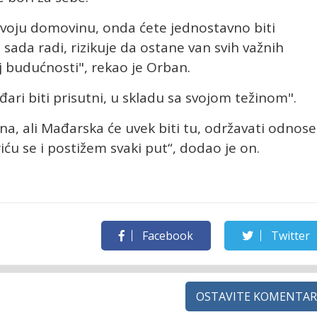
 svoju domovinu, onda ćete jednostavno biti
 sada radi, rizikuje da ostane van svih važnih
j budućnosti", rekao je Orban.
ri biti prisutni, u skladu sa svojom težinom".
a, ali Mađarska će uvek biti tu, održavati odnose
ću se i postižem svaki put“, dodao je on.
Facebook
Twitter
OSTAVITE KOMENTAR