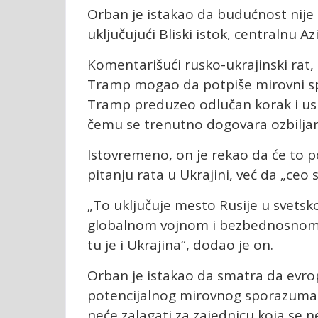
Orban je istakao da budućnost nije u
uključujući Bliski istok, centralnu Az
Komentarišući rusko-ukrajinski rat
Tramp mogao da potpiše mirovni sp
Tramp preduzeo odlučan korak i us
čemu se trenutno dogovara ozbiljan
Istovremeno, on je rekao da će to 
pitanju rata u Ukrajini, već da „ce
„To uključuje mesto Rusije u svets
globalnom vojnom i bezbednosnom s
tu je i Ukrajina“, dodao je on.
Orban je istakao da smatra da evrops
potencijalnog mirovnog sporazuma iz
neće zalagati za zajednicu koja se n