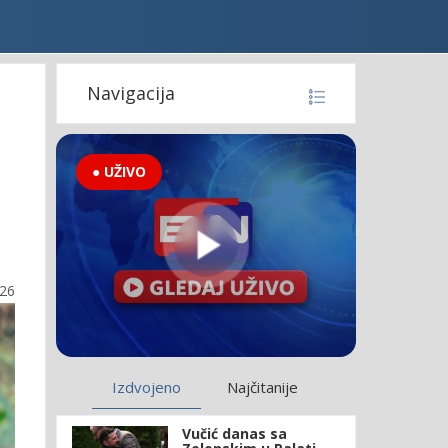
Navigacija
● UŽIVO
:26
Izdvojeno
Najčitanije
Vučić danas sa