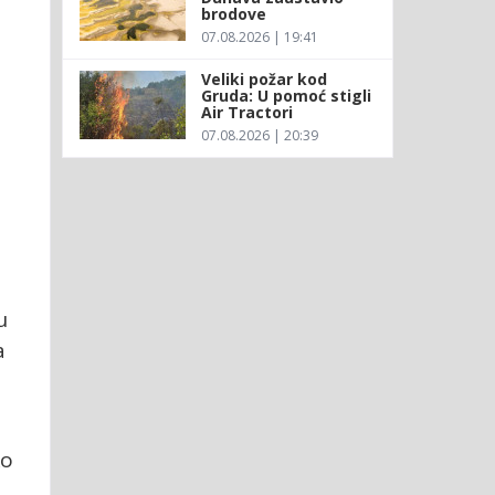
brodove
07.08.2026 | 19:41
Veliki požar kod
Gruda: U pomoć stigli
Air Tractori
07.08.2026 | 20:39
u
a
ko