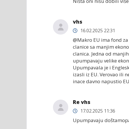
Ništa oni nisu dobili više
vhs
16.02.2025 22:31
@Makro EU ima fond za ra
clanice sa manjim ekonom
clanica. Jedna od manji
upumpavaju velike ekonim
Upumpavala je i Engleska
izasli iz EU. Verovao il
inace davno napustio EU 
Re vhs
17.02.2025 11:36
Upumpavaju doštamopa