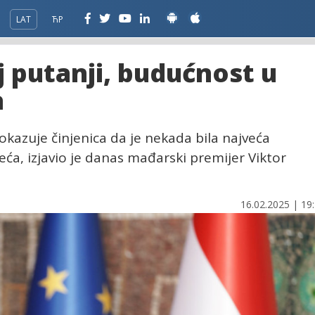
LAT
ЋР
j putanji, budućnost u
a
dokazuje činjenica da je nekada bila najveća
eća, izjavio je danas mađarski premijer Viktor
16.02.2025 | 19