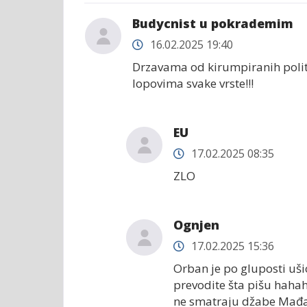
Budycnist u pokrademim
16.02.2025 19:40
Drzavama od kirumpiranih pol
lopovima svake vrste!!!
EU
17.02.2025 08:35
ZLO
Ognjen
17.02.2025 15:36
Orban je po gluposti uši
prevodite šta pišu haha
ne smatraju džabe Mađ