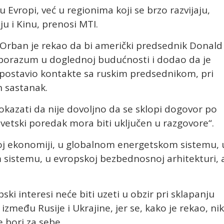
 Evropi, već u regionima koji se brzo razvijaju,
iju i Kinu, prenosi MTI.
, Orban je rekao da bi američki predsednik Donald
orazum u doglednoj budućnosti i dodao da je
postavio kontakte sa ruskim predsednikom, pri
 sastanak.
pokazati da nije dovoljno da se sklopi dogovor po
o svetski poredak mora biti uključen u razgovore“.
koj ekonomiji, u globalnom energetskom sistemu, 
istemu, u evropskoj bezbednosnoj arhitekturi, 
ki interesi neće biti uzeti u obzir pri sklapanju
među Rusije i Ukrajine, jer se, kako je rekao, ni
e bori za sebe.