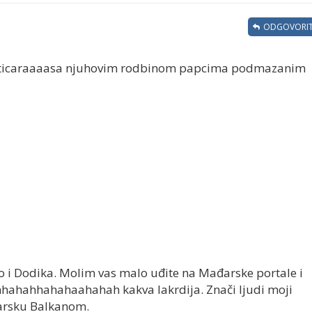
ODGOVORIT
iticaraaaasa njuhovim rodbinom papcima podmazanim
o i Dodika. Molim vas malo uđite na Mađarske portale i
hhahahhahahaahahah kakva lakrdija. Znači ljudi moji
arsku Balkanom.