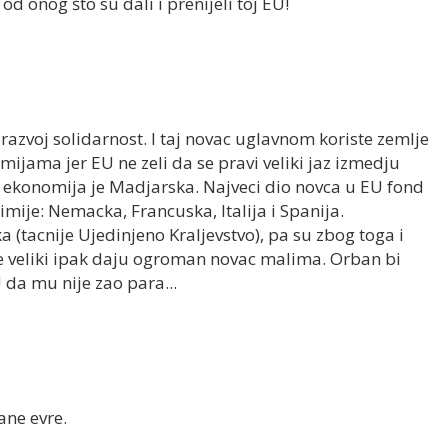
 od onog što su dali i prenijeli toj EU!
zvoj solidarnost. I taj novac uglavnom koriste zemlje
ijama jer EU ne zeli da se pravi veliki jaz izmedju
h ekonomija je Madjarska. Najveci dio novca u EU fond
ije: Nemacka, Francuska, Italija i Spanija.
 (tacnije Ujedinjeno Kraljevstvo), pa su zbog toga i
i ne veliki ipak daju ogroman novac malima. Orban bi
da mu nije zao para...
ne evre.