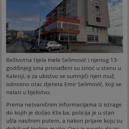
Beživotna tijela Inele Selimović i njenog 13-
godišnjeg sina pronađeni su sinoć u stanu u
Kalesiji, a za ubistvo se sumnjiči njen muž,
odnosno otac djeteta Emir Selimović, koji se
nalazi u bjekstvu.
Prema nezvaničnim informacijama iz istrage
do kojih je došao Klix.ba, policija je u stan
ušla nasilnim putem, a nakon prijave koju su
dobili od Ineline majke. Ona je navela da joj