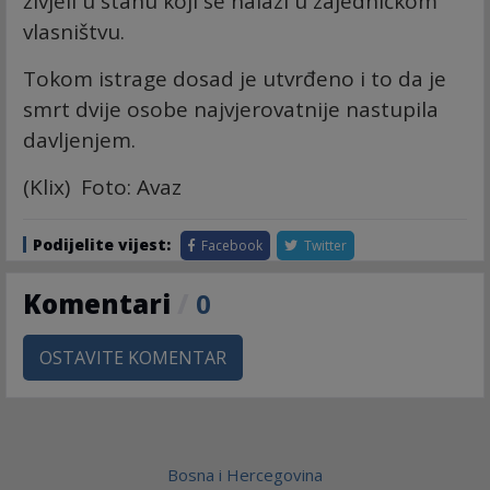
živjeli u stanu koji se nalazi u zajedničkom
vlasništvu.
Tokom istrage dosad je utvrđeno i to da je
smrt dvije osobe najvjerovatnije nastupila
davljenjem.
(Klix) Foto: Avaz
Podijelite vijest:
Facebook
Twitter
Komentari
/
0
OSTAVITE KOMENTAR
Bosna i Hercegovina