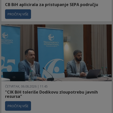
CB BiH aplicirala za pristupanje SEPA području
PROČITAJ VIŠE
ČETVRTAK, 06.08.2026 | 11:45
"CIK BiH toleriše Dodikovu zloupotrebu javnih
resursa"
PROČITAJ VIŠE