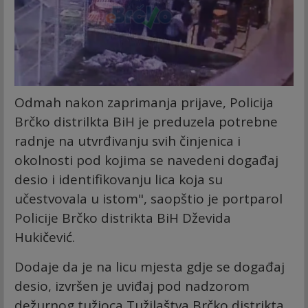
Odmah nakon zaprimanja prijave, Policija
Brčko distrilkta BiH je preduzela potrebne
radnje na utvrđivanju svih činjenica i
okolnosti pod kojima se navedeni događaj
desio i identifikovanju lica koja su
učestvovala u istom", saopštio je portparol
Policije Brčko distrikta BiH Dževida
Hukičević.
Dodaje da je na licu mjesta gdje se događaj
desio, izvršen je uviđaj pod nadzorom
dežurnog tužioca Tužilaštva Brčko distrikta