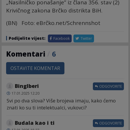
„Nasilničko ponašanje” iz člana 356. stav (2)
Krivičnog zakona Brčko distrikta BiH.
(BN) Foto: eBrčko.net/Schrennshot
Podijelite vijest:
Facebook
Twitter
Komentari
/
6
OSTAVITE KOMENTAR
Binglberi
ODGOVORITE
17.01.2025 12:20
Svi po dva slova? Više brojeva imaju, kako ćemo
znati ko su ti intelektualci, vukovci?
Budala kao i ti
ODGOVORITE