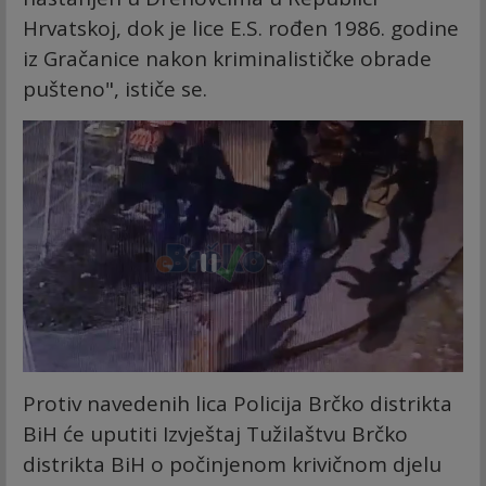
Hrvatskoj, dok je lice E.S. rođen 1986. godine
iz Gračanice nakon kriminalističke obrade
pušteno", ističe se.
Protiv navedenih lica Policija Brčko distrikta
BiH će uputiti Izvještaj Tužilaštvu Brčko
distrikta BiH o počinjenom krivičnom djelu