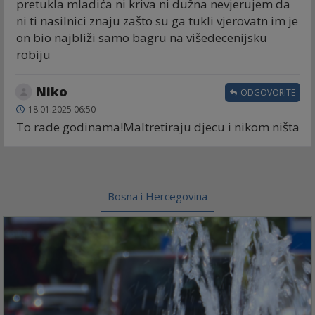
pretukla mladića ni kriva ni dužna nevjerujem da
ni ti nasilnici znaju zašto su ga tukli vjerovatn im je
on bio najbliži samo bagru na višedecenijsku
robiju
Niko
ODGOVORITE
18.01.2025 06:50
To rade godinama!Maltretiraju djecu i nikom ništa
Bosna i Hercegovina