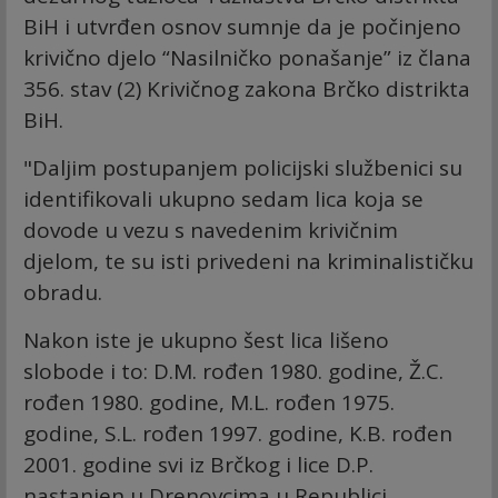
BiH i utvrđen osnov sumnje da je počinjeno
krivično djelo “Nasilničko ponašanje” iz člana
356. stav (2) Krivičnog zakona Brčko distrikta
BiH.
"Daljim postupanjem policijski službenici su
identifikovali ukupno sedam lica koja se
dovode u vezu s navedenim krivičnim
djelom, te su isti privedeni na kriminalističku
obradu.
Nakon iste je ukupno šest lica lišeno
slobode i to: D.M. rođen 1980. godine, Ž.C.
rođen 1980. godine, M.L. rođen 1975.
godine, S.L. rođen 1997. godine, K.B. rođen
2001. godine svi iz Brčkog i lice D.P.
nastanjen u Drenovcima u Republici