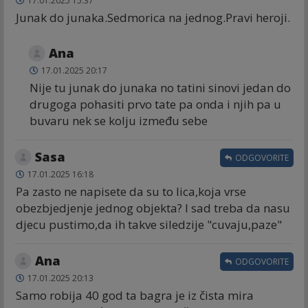
17.01.2025 15:37
Junak do junaka.Sedmorica na jednog.Pravi heroji.
Ana
17.01.2025 20:17
Nije tu junak do junaka no tatini sinovi jedan do
drugoga pohasiti prvo tate pa onda i njih pa u
buvaru nek se kolju između sebe
Sasa
ODGOVORITE
17.01.2025 16:18
Pa zasto ne napisete da su to lica,koja vrse
obezbjedjenje jednog objekta? I sad treba da nasu
djecu pustimo,da ih takve siledzije "cuvaju,paze"
Ana
ODGOVORITE
17.01.2025 20:13
Samo robija 40 god ta bagra je iz čista mira