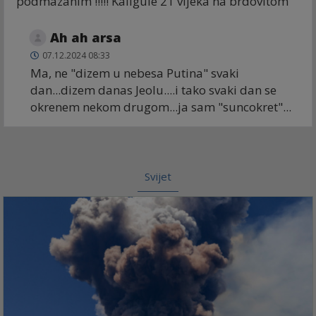
podmazanim !!!!! Kaligule 21 vijeka na brdovitom
Ah ah arsa
07.12.2024 08:33
Ma, ne "dizem u nebesa Putina" svaki
dan...dizem danas Jeolu....i tako svaki dan se
okrenem nekom drugom...ja sam "suncokret"...
Svijet