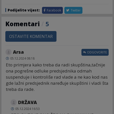
Podijelite vijest:
Facebook
Twitter
Komentari
/
5
OSTAVITE KOMENTAR
Arsa
ODGOVORITE
05.12.2024 08:18
Eto primjera kako treba da radi skupština,tačnije
ona pogrešne odluke predsjednika odmah
suspenduje i kontroliše rad vlade a ne kao kod nas
gde lažni predsjednik naređuje skupštini i vladi šta
treba da rade.
DRŽAVA
05.12.2024 16:53