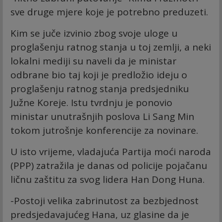
sve druge mjere koje je potrebno preduzeti.
Kim se juče izvinio zbog svoje uloge u
proglašenju ratnog stanja u toj zemlji, a neki
lokalni mediji su naveli da je ministar
odbrane bio taj koji je predložio ideju o
proglašenju ratnog stanja predsjedniku
Južne Koreje. Istu tvrdnju je ponovio
ministar unutrašnjih poslova Li Sang Min
tokom jutrošnje konferencije za novinare.
U isto vrijeme, vladajuća Partija moći naroda
(PPP) zatražila je danas od policije pojačanu
ličnu zaštitu za svog lidera Han Dong Huna.
-Postoji velika zabrinutost za bezbjednost
predsjedavajućeg Hana, uz glasine da je