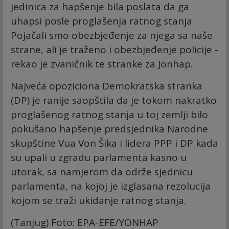
jedinica za hapšenje bila poslata da ga
uhapsi posle proglašenja ratnog stanja.
Pojačali smo obezbjeđenje za njega sa naše
strane, ali je traženo i obezbjeđenje policije -
rekao je zvaničnik te stranke za Jonhap.
Najveća opoziciona Demokratska stranka
(DP) je ranije saopštila da je tokom nakratko
proglašenog ratnog stanja u toj zemlji bilo
pokušano hapšenje predsjednika Narodne
skupštine Vua Von Šika i lidera PPP i DP kada
su upali u zgradu parlamenta kasno u
utorak, sa namjerom da održe sjednicu
parlamenta, na kojoj je izglasana rezolucija
kojom se traži ukidanje ratnog stanja.
(Tanjug) Foto: EPA-EFE/YONHAP