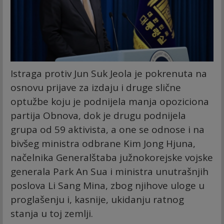
Istraga protiv Jun Suk Jeola je pokrenuta na
osnovu prijave za izdaju i druge slične
optužbe koju je podnijela manja opoziciona
partija Obnova, dok je drugu podnijela
grupa od 59 aktivista, a one se odnose i na
bivšeg ministra odbrane Kim Jong Hjuna,
načelnika Generalštaba južnokorejske vojske
generala Park An Sua i ministra unutrašnjih
poslova Li Sang Mina, zbog njihove uloge u
proglašenju i, kasnije, ukidanju ratnog
stanja u toj zemlji.