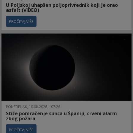
U Poljskoj uhapšen poljoprivrednik koji je orao
asfalt (VIDEO)
PROČITAJ VIŠE
PONEDELJAK, 10.08.2026 | 07:26
Stiže pomračenje sunca u Španiji, crveni alarm
zbog požara
PROČITAJ VIŠE