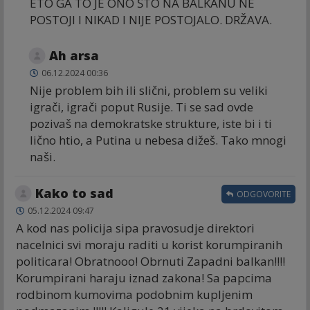
ETO GA TO JE ONO ŠTO NA BALKANU NE
POSTOJI I NIKAD I NIJE POSTOJALO. DRŽAVA.
Ah arsa
06.12.2024 00:36
Nije problem bih ili slični, problem su veliki
igrači, igrači poput Rusije. Ti se sad ovde
pozivaš na demokratske strukture, iste bi i ti
lično htio, a Putina u nebesa dižeš. Tako mnogi
naši.
Kako to sad
ODGOVORITE
05.12.2024 09:47
A kod nas policija sipa pravosudje direktori
nacelnici svi moraju raditi u korist korumpiranih
politicara! Obratnooo! Obrnuti Zapadni balkan!!!!
Korumpirani haraju iznad zakona! Sa papcima
rodbinom kumovima podobnim kupljenim