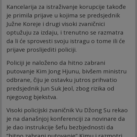
Kancelarija za istraživanje korupcije takođe
je primila prijave u kojima se predsjednik
Južne Koreje i drugi visoki zvaničnici
optužuju za izdaju, i trenutno se razmatra
da li će sprovesti svoju istragu o tome ili će
prijave proslijediti policiji.
Policiji je naloženo da hitno zabrani
putovanje Kim Jong Hjunu, bivšem ministru
odbrane, čiju je ostavku jutros prihvatio
predsjednik Jun Suk Jeol, zbog rizika od
njegovog bjekstva.
Visoki policijski zvaničnik Vu Džong Su rekao
je na današnjoj konferenciji za novinare da
je dao instrukcije šefu bezbjednosti da
“hitno zabrani putovanje” Kimu i razmotri