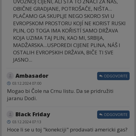
UVOZNOJ CIJENI, ALI ŠTA TO ZNAČÍ ZA NÁS,
OBIČNE GRADJANE, POTROŠAČE, NIŠTA...
PLAČAMO GA SKUPLJE NEGO SKORO SVI U
EVROPSKOM PROSTORU KOJÍ NE KORIST RUSKI
PLIN, OD TOGA IMA KOŘISTÍ SAMO DRŽAVA
KOJA UZIMA TAJ PLIN, KAO MI, SRBIJA,
MADŽARSKA...USPOREDI CIJENE PLINA, NÁŠ I
OSTALIH EVROPSKIH DRŽAVA, BIČE TI SVE
JASNO...
Ambasador
ODGOVORITE
03.12.2024 07:00
Mogao bi Čole na Crnu listu. Da se pridružiti
jaranu Dodi.
Black Friday
ODGOVORITE
03.12.2024 07:13
Hoce li se u toj "konekciji" prodavati americki gas?