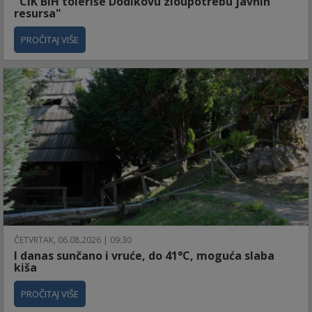
"CIK BiH toleriše Dodikovu zloupotrebu javnih
resursa"
PROČITAJ VIŠE
ČETVRTAK, 06.08.2026 | 09:30
I danas sunčano i vruće, do 41°C, moguća slaba
kiša
PROČITAJ VIŠE