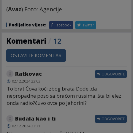
(
Avaz
) Foto: Agencije
Podijelite vijest:
Facebook
Twitter
Komentari
/
12
OSTAVITE KOMENTAR
Ratkovac
ODGOVORITE
02.12.2024 23:03
To brat Čova koči zbog brata Dode..da
nepropadne poso sa bračom russima..šta bi elez
onda radio?čuvo ovce po Jahorini?
Budala kao i ti
ODGOVORITE
02.12.2024 23:31