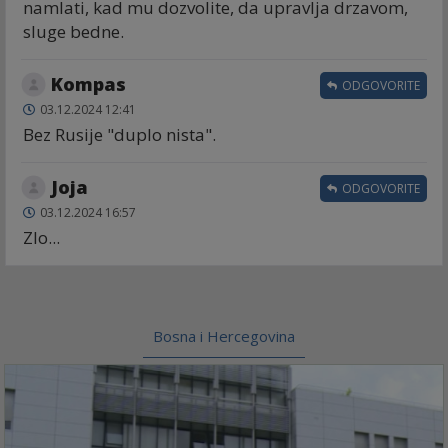
namlati, kad mu dozvolite, da upravlja drzavom,
sluge bedne.
Kompas
ODGOVORITE
03.12.2024 12:41
Bez Rusije "duplo nista".
Joja
ODGOVORITE
03.12.2024 16:57
Zlo...
Bosna i Hercegovina