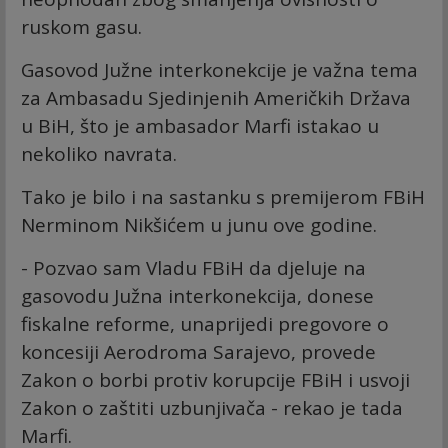
ruskom gasu.
Gasovod Južne interkonekcije je važna tema
za Ambasadu Sjedinjenih Američkih Država
u BiH, što je ambasador Marfi istakao u
nekoliko navrata.
Tako je bilo i na sastanku s premijerom FBiH
Nerminom Nikšićem u junu ove godine.
- Pozvao sam Vladu FBiH da djeluje na
gasovodu Južna interkonekcija, donese
fiskalne reforme, unaprijedi pregovore o
koncesiji Aerodroma Sarajevo, provede
Zakon o borbi protiv korupcije FBiH i usvoji
Zakon o zaštiti uzbunjivača - rekao je tada
Marfi.