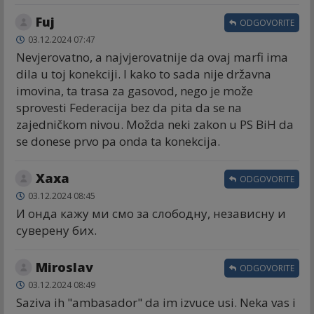
Fuj
ODGOVORITE
03.12.2024 07:47
Nevjerovatno, a najvjerovatnije da ovaj marfi ima
dila u toj konekciji. I kako to sada nije državna
imovina, ta trasa za gasovod, nego je može
sprovesti Federacija bez da pita da se na
zajedničkom nivou. Možda neki zakon u PS BiH da
se donese prvo pa onda ta konekcija.
Хаха
ODGOVORITE
03.12.2024 08:45
И онда кажу ми смо за слободну, независну и
суверену бих.
Miroslav
ODGOVORITE
03.12.2024 08:49
Saziva ih "ambasador" da im izvuce usi. Neka vas i