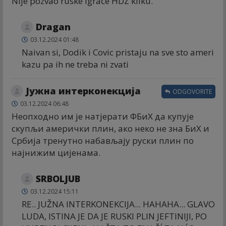
Nije pozvao ruske igrače HDZ kliku.
Dragan
03.12.2024 01:48
Naivan si, Dodik i Covic pristaju na sve sto ameri
kazu pa ih ne treba ni zvati
Јужна интерконекција
ODGOVORITE
03.12.2024 06:48
Неопходно им је натјерати ФБиХ да купује
скупљи амерички плин, ако неко не зна БиХ и
Србија тренутно набављају руски плин по
најнижим цијенама.
SRBOLJUB
03.12.2024 15:11
RE.. JUŽNA INTERKONEKCIJA... HAHAHA... GLAVO
LUDA, ISTINA JE DA JE RUSKI PLIN JEFTINIJI, PO