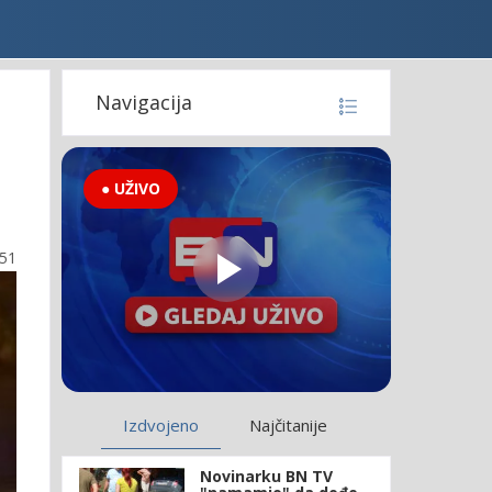
Navigacija
● UŽIVO
:51
Izdvojeno
Najčitanije
Novinarku BN TV