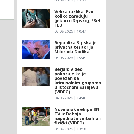
06.08.2026 | 13:32
Velika razlika: Evo
koliko zarađuju
ljekari u Srpskoj, FBiH
i EU
03.08.2026 | 10:47
Republika Srpska je
privatna teritorija
Milorada Dodika
05.08.2026 | 15:49
Berjan: Video
pokazuje ko je
povezan sa
kriminalnim grupama
u Istočnom Sarajevu
(VIDEO)
04.08.2026 | 14:40
Novinarska ekipa BN
TV iz Doboja
napadnuta verbalno i
fizički (VIDEO)
04.08.2026 | 13:18