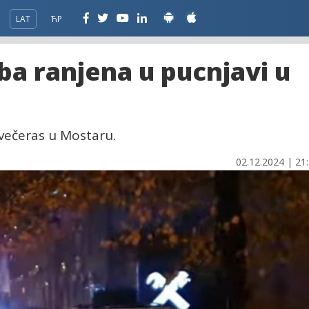
LAT
ЋР
ba ranjena u pucnjavi u
 večeras u Mostaru.
02.12.2024 | 21