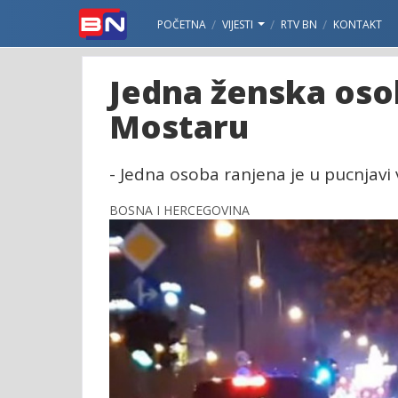
POČETNA
VIJESTI
RTV BN
KONTAKT
Jedna ženska oso
Mostaru
- Jedna osoba ranjena je u pucnjavi
BOSNA I HERCEGOVINA