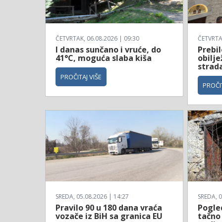
ČETVRTAK, 06.08.2026 | 09:30
ČETVRTAK
I danas sunčano i vruće, do
Prebil
41°C, moguća slaba kiša
obilj
strad
PROČITAJ VIŠE
PROČIT
SREDA, 05.08.2026 | 14:27
SREDA, 0
Pravilo 90 u 180 dana vraća
Pogle
vozače iz BiH sa granica EU
tačno 