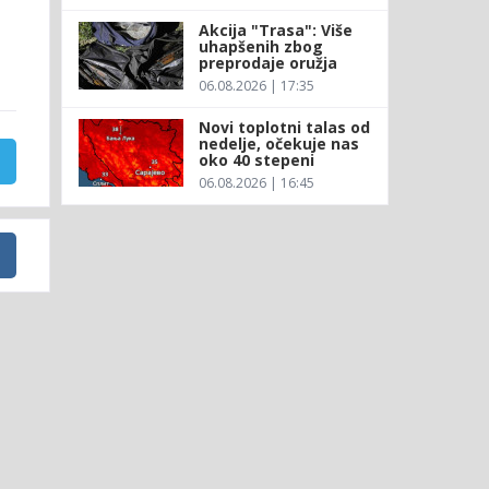
Akcija "Trasa": Više
uhapšenih zbog
preprodaje oružja
06.08.2026 | 17:35
Novi toplotni talas od
nedelje, očekuje nas
oko 40 stepeni
06.08.2026 | 16:45