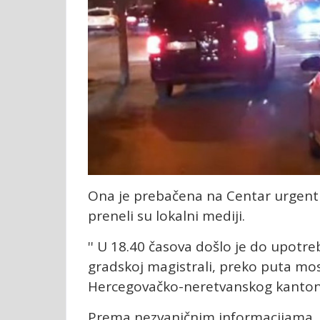
Ona je prebačena na Centar urgentn
preneli su lokalni mediji.
'' U 18.40 časova došlo je do upotre
gradskoj magistrali, preko puta mos
Hercegovačko-neretvanskog kanton
Prema nezvaničnim informacijama, re