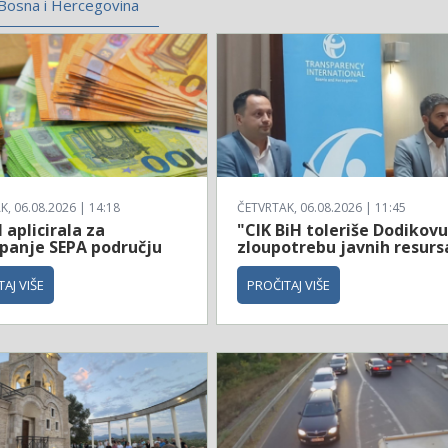
Bosna i Hercegovina
, 06.08.2026 | 14:18
ČETVRTAK, 06.08.2026 | 11:45
 aplicirala za
"CIK BiH toleriše Dodikov
upanje SEPA području
zloupotrebu javnih resurs
AJ VIŠE
PROČITAJ VIŠE