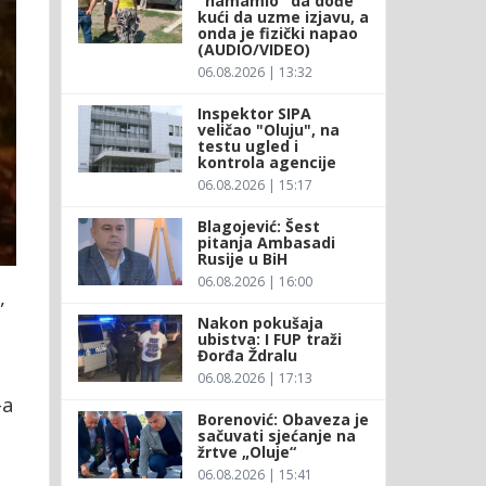
"namamio" da dođe
kući da uzme izjavu, a
onda je fizički napao
(AUDIO/VIDEO)
06.08.2026 | 13:32
Inspektor SIPA
veličao "Oluju", na
testu ugled i
kontrola agencije
06.08.2026 | 15:17
Blagojević: Šest
pitanja Ambasadi
Rusije u BiH
06.08.2026 | 16:00
,
Nakon pokušaja
ubistva: I FUP traži
Đorđa Ždralu
06.08.2026 | 17:13
-a
Borenović: Obaveza je
sačuvati sjećanje na
žrtve „Oluje“
06.08.2026 | 15:41