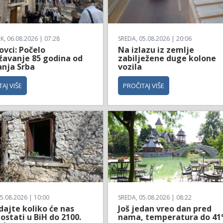
, 06.08.2026 | 07:28
SREDA, 05.08.2026 | 20:06
ovci: Počelo
Na izlazu iz zemlje
ežavanje 85 godina od
zabilježene duge kolone
anja Srba
vozila
AJ VIŠE
PROČITAJ VIŠE
5.08.2026 | 10:00
SREDA, 05.08.2026 | 08:22
dajte koliko će nas
Još jedan vreo dan pred
ostati u BiH do 2100.
nama, temperatura do 41