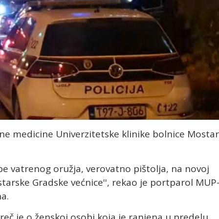
e medicine Univerzitetske klinike bolnice Mostar
be vatrenog oružja, verovatno pištolja, na novoj
tarske Gradske većnice'', rekao je portparol MUP
a.
č je o ženskoj osobi koja je ranjena u predelu