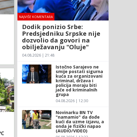
NAJVIŠE KOMENTARA
Dodik ponizio Srbe:
Predsjedniku Srpske nije
dozvolio da govori na
obilježavanju "Oluje"
04.08.2026 | 21:48
Istočno Sarajevo ne
smije postati sigurna
kuća za organizovani
kriminal, država i
policija moraju biti
jače od kriminalnih
grupa
04.08.2026 | 12:30
Novinarku BN TV
"namamio" da dođe
kući da uzme izjavu, a
onda je fizički napao
(AUDIO/VIDEO)
°C