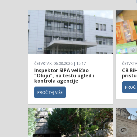
ČETVRTAK, 06.08.2026 | 15:17
ČETVRTAK
Inspektor SIPA veličao
CB BiH
"Oluju", na testu ugled i
prist
kontrola agencije
PROČIT
PROČITAJ VIŠE