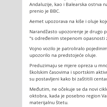
Andaluzije, kao i Balearska ostrva
prenio je BBC.
Aemet upozorava na kiše i oluje ko
Narandžasto upozorenje je drugo po
"s određenim stepenom opasnosti z
Vojno vozilo je patroliralo pojedin
upozorilo na predstojeće oluje.
Preduzimaju se mjere opreza u mno
školskim časovima i sportskim akti
su postavljeni kako bi zaštitili centa
Međutim, ne očekuje se da novi cik
oktobra, kada je posebno region Vale
materijalnu štetu.