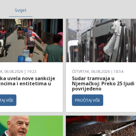
Svijet
, 06.08.2026 | 19:23
ČETVRTAK, 06.08.2026 | 18:54
ka uvela nove sankcije
Sudar tramvaja u
incima i entitetima u
Njemačkoj: Preko 25 ljudi
povrijeđeno
AJ VIŠE
PROČITAJ VIŠE