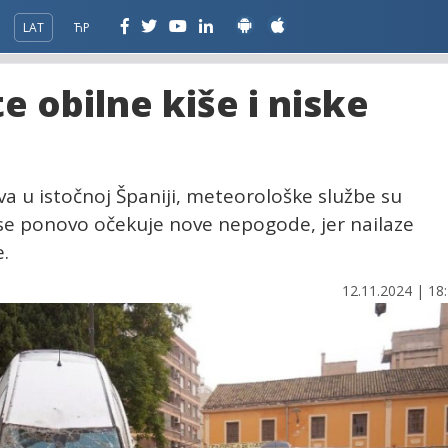
LAT
ЋР
te obilne kiše i niske
va u istočnoj Španiji, meteorološke službe su
se ponovo očekuje nove nepogode, jer nailaze
.
12.11.2024 | 18