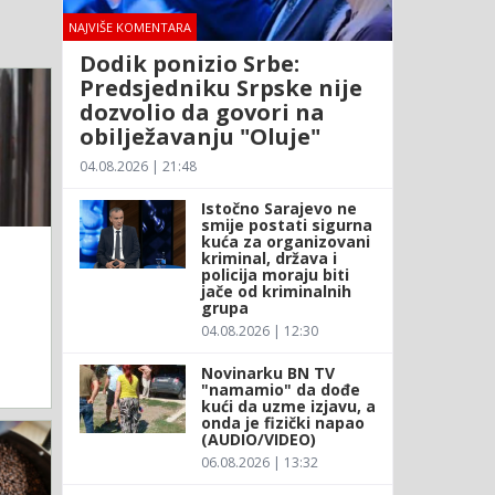
NAJVIŠE KOMENTARA
Dodik ponizio Srbe:
Predsjedniku Srpske nije
dozvolio da govori na
obilježavanju "Oluje"
04.08.2026 | 21:48
Istočno Sarajevo ne
smije postati sigurna
kuća za organizovani
kriminal, država i
policija moraju biti
jače od kriminalnih
grupa
04.08.2026 | 12:30
Novinarku BN TV
"namamio" da dođe
kući da uzme izjavu, a
onda je fizički napao
(AUDIO/VIDEO)
06.08.2026 | 13:32