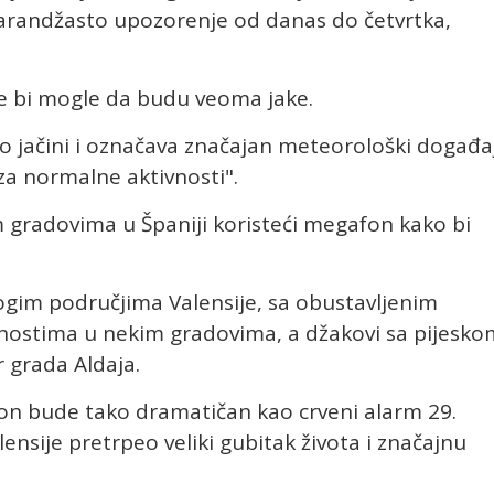
 narandžasto upozorenje od danas do četvrtka,
je bi mogle da budu veoma jake.
 jačini i označava značajan meteorološki događa
a normalne aktivnosti".
im gradovima u Španiji koristeći megafon kako bi
gim područjima Valensije, sa obustavljenim
vnostima u nekim gradovima, a džakovi sa pijesko
r grada Aldaja.
lon bude tako dramatičan kao crveni alarm 29.
nsije pretrpeo veliki gubitak života i značajnu