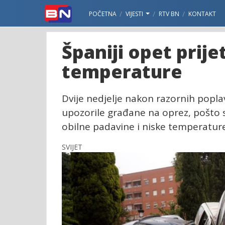
POČETNA
VIJESTI
RTV BN
KONTAKT
Španiji opet prije
temperature
Dvije nedjelje nakon razornih popla
upozorile građane na oprez, pošto 
obilne padavine i niske temperature
SVIJET