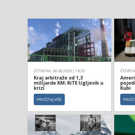
ČETVRTAK, 06.08.2026 | 19:30
ČETVRTAK
Kraj arbitraže od 1,3
Ameri
milijarde KM: RiTE Ugljevik u
pojed
krizi
Kubi
PROČITAJ VIŠE
PROČIT