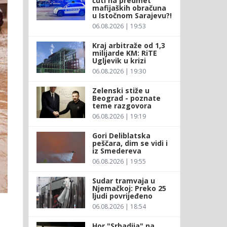
ćuti na predmet
mafijaških obračuna
u Istočnom Sarajevu?!
06.08.2026 | 19:53
Kraj arbitraže od 1,3
milijarde KM: RiTE
Ugljevik u krizi
06.08.2026 | 19:30
Zelenski stiže u
Beograd - poznate
teme razgovora
06.08.2026 | 19:19
Gori Deliblatska
peščara, dim se vidi i
iz Smedereva
06.08.2026 | 19:55
Sudar tramvaja u
Njemačkoj: Preko 25
ljudi povrijeđeno
06.08.2026 | 18:54
Hor "Srbadija" na