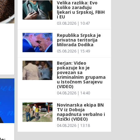
Velika razlika: Evo
koliko zarađuju
ljekari u Srpskoj, FBiH
i EU
03.08.2026 | 10:47
Republika Srpska je
privatna teritorija
Milorada Dodika
05.08.2026 | 15:49
Berjan: Video
pokazuje ko je
povezan sa
kriminalnim grupama
u Istočnom Sarajevu
(VIDEO)
04.08.2026 | 14:40
Novinarska ekipa BN
TV iz Doboja
napadnuta verbalno i
fizički (VIDEO)
04.08.2026 | 13:18
e: