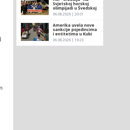
Svjetskoj horskoj
olimpijadi u Švedskoj
06.08.2026 | 20:01
Amerika uvela nove
sankcije pojedincima
i entitetima u Kubi
j
06.08.2026 | 19:23
m