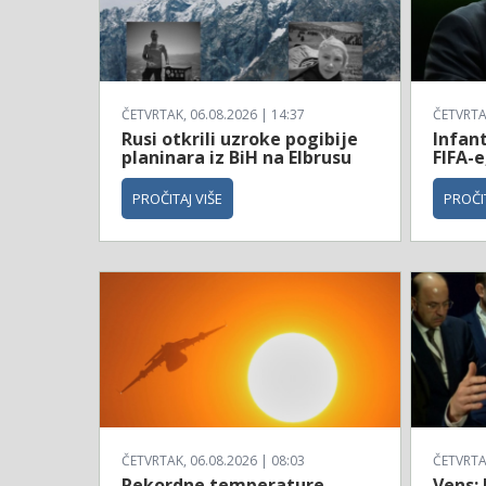
ČETVRTAK, 06.08.2026 | 14:37
ČETVRTAK
Rusi otkrili uzroke pogibije
Infan
planinara iz BiH na Elbrusu
FIFA-e
PROČITAJ VIŠE
PROČIT
ČETVRTAK, 06.08.2026 | 08:03
ČETVRTAK
Rekordne temperature
Vens: 