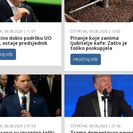
, 06.08.2026 | 11:07
ČETVRTAK, 06.08.2026 | 10:05
tino dobio podršku UO
Pitanje koje zanima
, ostaje predsjednik
ljubitelje kafe: Zašto je
toliko poskupjela
AJ VIŠE
PROČITAJ VIŠE
, 06.08.2026 | 07:54
ČETVRTAK, 06.08.2026 | 07:46
Iranci su izuzetno teški
Tramp demantovao navod