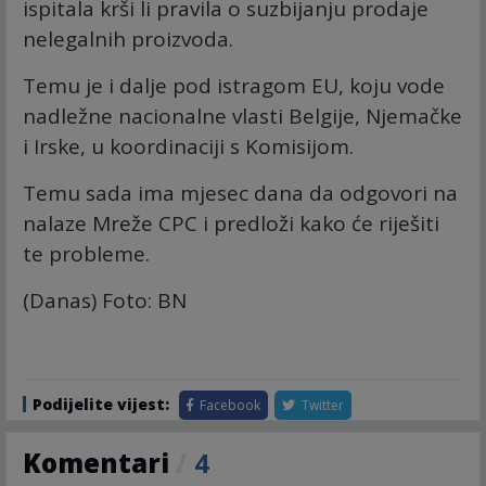
ispitala krši li pravila o suzbijanju prodaje
nelegalnih proizvoda.
Temu je i dalje pod istragom EU, koju vode
nadležne nacionalne vlasti Belgije, Njemačke
i Irske, u koordinaciji s Komisijom.
Temu sada ima mjesec dana da odgovori na
nalaze Mreže CPC i predloži kako će riješiti
te probleme.
(Danas) Foto: BN
Podijelite vijest:
Facebook
Twitter
Komentari
/
4