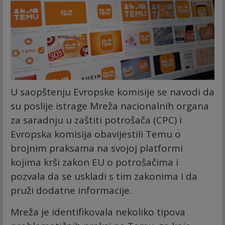
U saopštenju Evropske komisije se navodi da
su poslije istrage Mreža nacionalnih organa
za saradnju u zaštiti potrošača (CPC) i
Evropska komisija obavijestili Temu o
brojnim praksama na svojoj platformi
kojima krši zakon EU o potrošačima i
pozvala da se uskladi s tim zakonima i da
pruži dodatne informacije.
Mreža je identifikovala nekoliko tipova