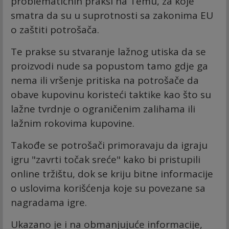
problematičnih praksi na Temu, za koje
smatra da su u suprotnosti sa zakonima EU
o zaštiti potrošača.
Te prakse su stvaranje lažnog utiska da se
proizvodi nude sa popustom tamo gdje ga
nema ili vršenje pritiska na potrošače da
obave kupovinu koristeći taktike kao što su
lažne tvrdnje o ograničenim zalihama ili
lažnim rokovima kupovine.
Takođe se potrošači primoravaju da igraju
igru "zavrti točak sreće" kako bi pristupili
online tržištu, dok se kriju bitne informacije
o uslovima korišćenja koje su povezane sa
nagradama igre.
Ukazano je i na obmanjujuće informacije,