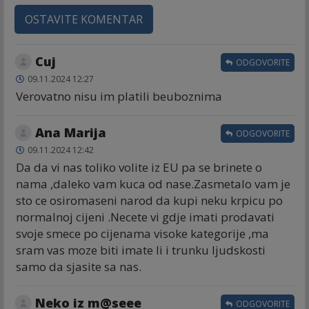
OSTAVITE KOMENTAR
Cuj
ODGOVORITE
09.11.2024 12:27
Verovatno nisu im platili beuboznima
Ana Marija
ODGOVORITE
09.11.2024 12:42
Da da vi nas toliko volite iz EU pa se brinete o
nama ,daleko vam kuca od nase.Zasmetalo vam je
sto ce osiromaseni narod da kupi neku krpicu po
normalnoj cijeni .Necete vi gdje imati prodavati
svoje smece po cijenama visoke kategorije ,ma
sram vas moze biti imate li i trunku ljudskosti
samo da sjasite sa nas.
Neko iz m@seee
ODGOVORITE