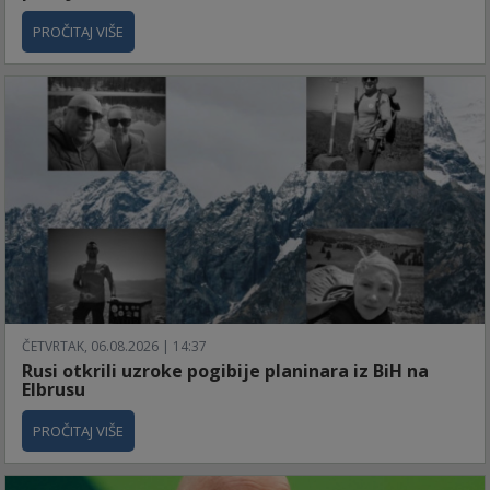
PROČITAJ VIŠE
ČETVRTAK, 06.08.2026 | 14:37
Rusi otkrili uzroke pogibije planinara iz BiH na
Elbrusu
PROČITAJ VIŠE