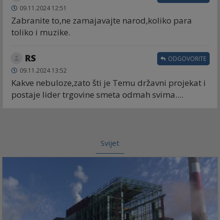
09.11.2024 12:51
Zabranite to,ne zamajavajte narod,koliko para
toliko i muzike.
RS
ODGOVORITE
09.11.2024 13:52
Kakve nebuloze,zato šti je Temu državni projekat i
postaje lider trgovine smeta odmah svima....
Svijet