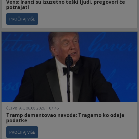
Vens: Iranci su izuzetno teški ljudi, pregovori će
potrajati
PROČITAJ VIŠE
ČETVRTAK, 06.08.2026 | 07:46
Tramp demantovao navode: Tragamo ko odaje
podatke
PROČITAJ VIŠE