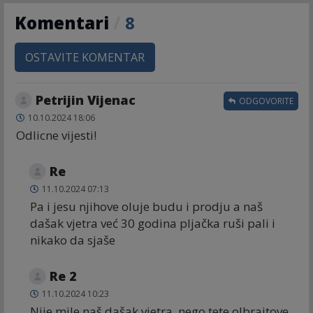
Komentari
/
8
OSTAVITE KOMENTAR
Petrijin Vijenac
ODGOVORITE
10.10.2024 18:06
Odlicne vijesti!
Re
11.10.2024 07:13
Pa i jesu njihove oluje budu i prodju a naš
dašak vjetra već 30 godina pljačka ruši pali i
nikako da sjaše
Re 2
11.10.2024 10:23
Nije mile naš dašak vjetra, nego tete olbrajtove