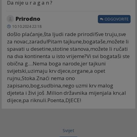
Da nije u r a g a n ?
Prirodno
ODGOVORITE
10.10.2024 22:18
došlo plaćanje,šta ljudi rade prirodi!Sve truju,sve
za novac,zaradu!Pitam tajkune,bogataše,možete li
spavati u desetine,stotine stanova,možete li ručati
na dva kontinenta u isto vrijeme?Vi svi bogataši ste
obična g....Nema boga narode,jer tajkuni
svijetski,uzimaju krv djece,organe,a opet
rujnu,Stoka.Znaći nema ono
zapisano,bog,sudbina,nego uzmi krv malog
djeteta i živi još .Milion državnika mijenjala krv,al
dijece,pa riknuli.Poenta,DJECE!
Svijet