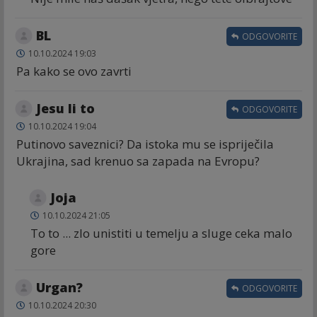
BL
ODGOVORITE
10.10.2024 19:03
Pa kako se ovo zavrti
Jesu li to
ODGOVORITE
10.10.2024 19:04
Putinovo saveznici? Da istoka mu se ispriječila
Ukrajina, sad krenuo sa zapada na Evropu?
Joja
10.10.2024 21:05
To to ... zlo unistiti u temelju a sluge ceka malo
gore
Urgan?
ODGOVORITE
10.10.2024 20:30