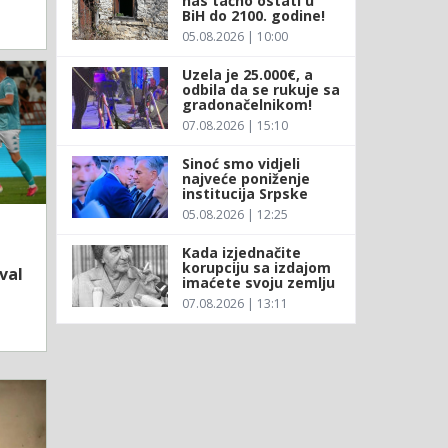
nas tačno ostati u
BiH do 2100. godine!
05.08.2026 | 10:00
Uzela je 25.000€, a
odbila da se rukuje sa
gradonačelnikom!
07.08.2026 | 15:10
Sinoć smo vidjeli
najveće poniženje
institucija Srpske
05.08.2026 | 12:25
Kada izjednačite
korupciju sa izdajom
val
imaćete svoju zemlju
07.08.2026 | 13:11