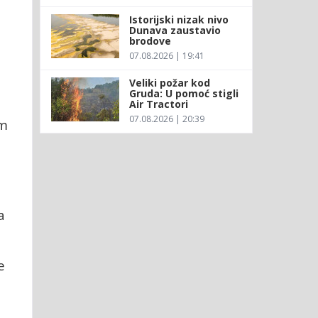
Istorijski nizak nivo
Dunava zaustavio
brodove
D
07.08.2026 | 19:41
Veliki požar kod
Gruda: U pomoć stigli
Air Tractori
07.08.2026 | 20:39
am
a
e