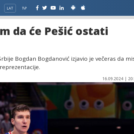
LAT
ЋР
m da će Pešić ostati
rbije Bogdan Bogdanović izjavio je večeras da mis
 reprezentacije.
16.09.2024 | 20