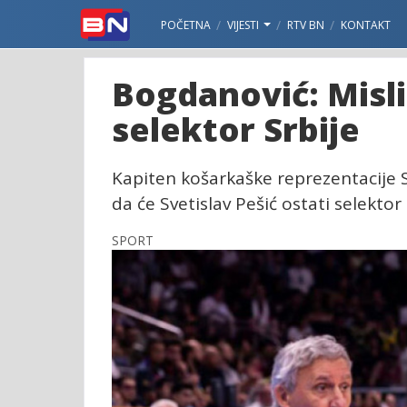
POČETNA
VIJESTI
RTV BN
KONTAKT
Bogdanović: Misli
selektor Srbije
Kapiten košarkaške reprezentacije S
da će Svetislav Pešić ostati selektor
SPORT