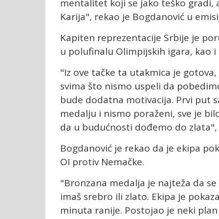
mentalitet koji se jako teško gradi,
Karija", rekao je Bogdanović u emisi
Kapiten reprezentacije Srbije je po
u polufinalu Olimpijskih igara, kao 
"Iz ove tačke ta utakmica je gotova
svima što nismo uspeli da pobedim
bude dodatna motivacija. Prvi put s
medalju i nismo poraženi, sve je bi
da u budućnosti dođemo do zlata", iz
Bogdanović je rekao da je ekipa po
OI protiv Nemačke.
"Bronzana medalja je najteža da se 
imaš srebro ili zlato. Ekipa je pokaz
minuta ranije. Postojao je neki plan