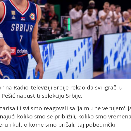
 na Radio-televiziji Srbije rekao da svi igrači u
Pešić napustiti selekciju Srbije.
risali i svi smo reagovali sa 'ja mu ne verujem'. J
znajući koliko smo se približili, koliko smo vremen
u i kult o kome smo pričali, taj pobednički