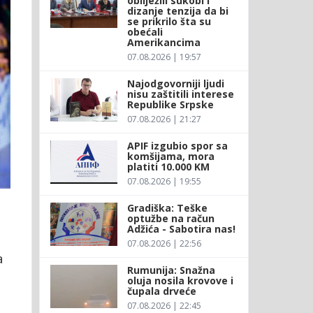
obilježili sukobi i
dizanje tenzija da bi
se prikrilo šta su
obećali
Amerikancima
07.08.2026 | 19:57
Najodgovorniji ljudi
nisu zaštitili interese
Republike Srpske
07.08.2026 | 21:27
APIF izgubio spor sa
komšijama, mora
platiti 10.000 KM
07.08.2026 | 19:55
Gradiška: Teške
optužbe na račun
Adžića - Sabotira nas!
07.08.2026 | 22:56
a
Rumunija: Snažna
a
oluja nosila krovove i
čupala drveće
07.08.2026 | 22:45