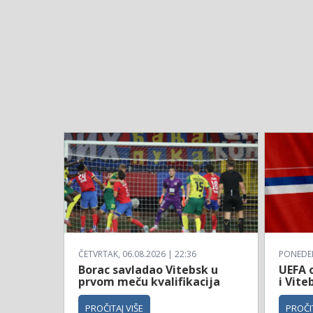
ČETVRTAK, 06.08.2026 | 22:36
PONEDELJ
Borac savladao Vitebsk u
UEFA o
prvom meču kvalifikacija
i Vite
PROČITAJ VIŠE
PROČIT