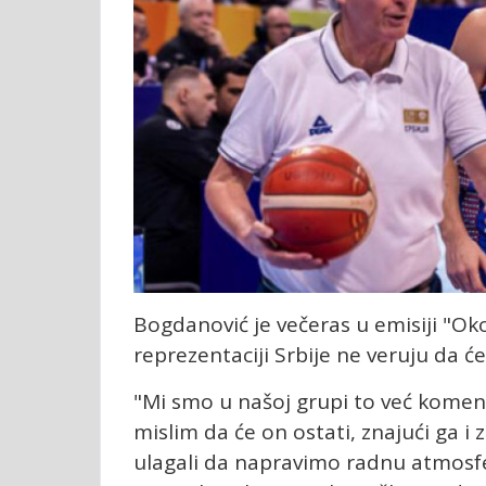
Bogdanović je večeras u emisiji "Oko"
reprezentaciji Srbije ne veruju da će 
"Mi smo u našoj grupi to već komenta
mislim da će on ostati, znajući ga i 
ulagali da napravimo radnu atmosfer