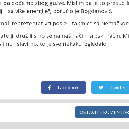
e da dođemo zbog gužve. Mislim da je to presudil
i sa više energije", poručio je Bogdanović.
imali reprezentativci posle utakmice sa Nemačko
jatelji, družili smo se na naš način, srpski način. Mi
limo i slavimo, to je sve nekako izgledalo
Facebook
Twitter
OSTAVITE KOMENTAR