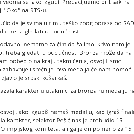
 a veoma se lako izgubi. Prebacijuemo pritisak na
ji "Oko" na RTS-u.
ručio da je svima u timu teško zbog poraza od SA
i da treba gledati u budućnost.
, odavno, nemamo za čim da žalimo, krivo nam je
o, treba gledati u budućnost. Bronza može da n
am pobedio na kraju takmičenja, osvojili smo
lo zabavnije i srećnije, ova medalja će nam pomoći
javio je srpski košarkaš.
kazala karakter u utakmici za bronzanu medalju n
osvoji, ako izgubiš nemaš medalju, kad igraš final
ala karakter, selektor Pešić nas je probudio 15
 Olimpijskog komiteta, ali ga je on pomerio za 15