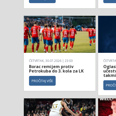
ČETVRTAK, 30.07.2026 | 23:03
ČETVRTAK
Borac remijem protiv
Oglas
Petrokuba do 3. kola za LK
učestv
takmi
PROČITAJ VIŠE
PROČIT