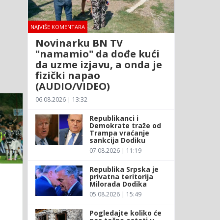
NAJVIŠE KOMENTARA
Novinarku BN TV
"namamio" da dođe kući
da uzme izjavu, a onda je
fizički napao
(AUDIO/VIDEO)
06.08.2026 | 13:32
Republikanci i
Demokrate traže od
Trampa vraćanje
sankcija Dodiku
07.08.2026 | 11:19
Republika Srpska je
privatna teritorija
Milorada Dodika
05.08.2026 | 15:49
Pogledajte koliko će