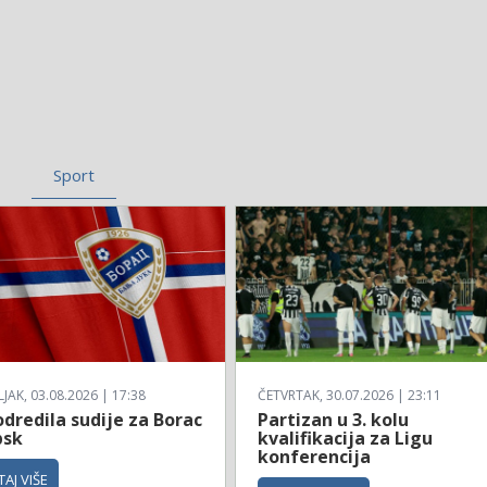
Sport
AK, 03.08.2026 | 17:38
ČETVRTAK, 30.07.2026 | 23:11
dredila sudije za Borac
Partizan u 3. kolu
bsk
kvalifikacija za Ligu
konferencija
AJ VIŠE