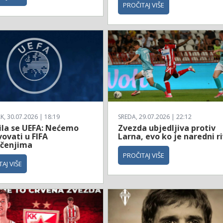
PROČITAJ VIŠE
, 30.07.2026 | 18:19
SREDA, 29.07.2026 | 22:12
ila se UEFA: Nećemo
Zvezda ubjedljiva protiv
ovati u FIFA
Larna, evo ko je naredni ri
čenjima
PROČITAJ VIŠE
AJ VIŠE