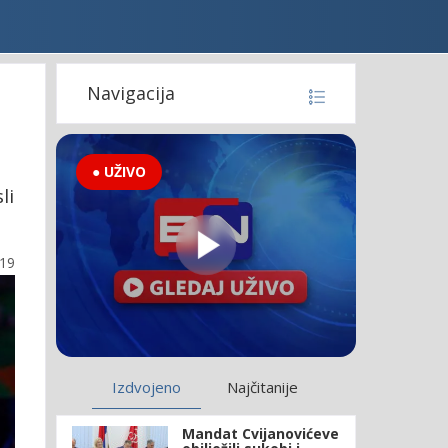
Navigacija
● UŽIVO
li
:19
Izdvojeno
Najčitanije
Mandat Cvijanovićeve