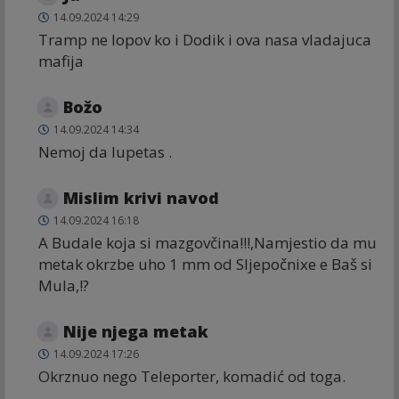
14.09.2024 14:29
Tramp ne lopov ko i Dodik i ova nasa vladajuca
mafija
Božo
14.09.2024 14:34
Nemoj da lupetas .
Mislim krivi navod
14.09.2024 16:18
A Budale koja si mazgovčina!!!,Namjestio da mu
metak okrzbe uho 1 mm od Sljepočnixe e Baš si
Mula,!?
Nije njega metak
14.09.2024 17:26
Okrznuo nego Teleporter, komadić od toga.