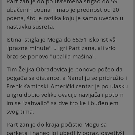
Partizan je do poluvremena stigao do 59
ubačenih poena i imao je prednost od 20
poena, što je razlika koju je samo uvećao u
nastavku susreta.
Istina, stigla je Mega do 65:51 iskoristivši
"prazne minute" u igri Partizana, ali vrlo
brzo se ponovo "upalila mašina".
Tim Željka Obradovića je ponovo počeo da
pogađa sa distance, a Naneliju se pridružio i
Frenk Kaminski. Američki centar je po ulasku
u igru dobio velike ovacije navijača i potom
im se "zahvalio" sa dve trojke i buđenjem
svog tima.
Partizan je do kraja počistio Megu sa
parketa i naneo joj ubedljiv poraz, osvetivši