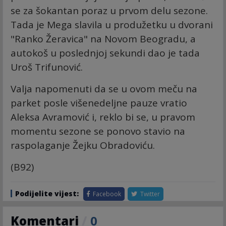
se za šokantan poraz u prvom delu sezone.
Tada je Mega slavila u produžetku u dvorani
"Ranko Žeravica" na Novom Beogradu, a
autokoš u poslednjoj sekundi dao je tada
Uroš Trifunović.
Valja napomenuti da se u ovom meču na
parket posle višenedeljne pauze vratio
Aleksa Avramović i, reklo bi se, u pravom
momentu sezone se ponovo stavio na
raspolaganje Žejku Obradoviću.
(B92)
Podijelite vijest:
Facebook
Twitter
Komentari
/
0