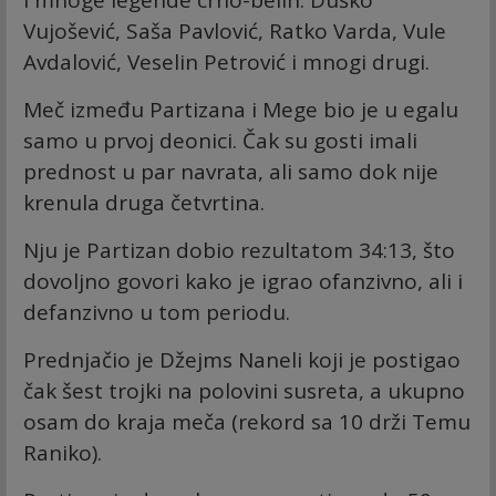
Vujošević, Saša Pavlović, Ratko Varda, Vule
Avdalović, Veselin Petrović i mnogi drugi.
Meč između Partizana i Mege bio je u egalu
samo u prvoj deonici. Čak su gosti imali
prednost u par navrata, ali samo dok nije
krenula druga četvrtina.
Nju je Partizan dobio rezultatom 34:13, što
dovoljno govori kako je igrao ofanzivno, ali i
defanzivno u tom periodu.
Prednjačio je Džejms Naneli koji je postigao
čak šest trojki na polovini susreta, a ukupno
osam do kraja meča (rekord sa 10 drži Temu
Raniko).