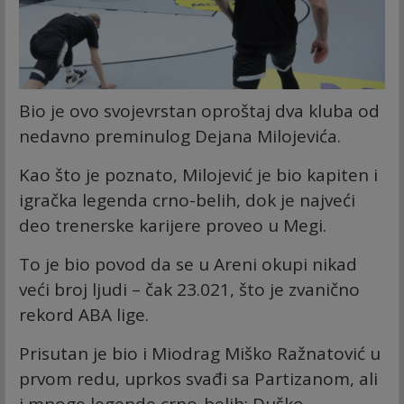
Bio je ovo svojevrstan oproštaj dva kluba od
nedavno preminulog Dejana Milojevića.
Kao što je poznato, Milojević je bio kapiten i
igračka legenda crno-belih, dok je najveći
deo trenerske karijere proveo u Megi.
To je bio povod da se u Areni okupi nikad
veći broj ljudi – čak 23.021, što je zvanično
rekord ABA lige.
Prisutan je bio i Miodrag Miško Ražnatović u
prvom redu, uprkos svađi sa Partizanom, ali
i mnoge legende crno-belih: Duško