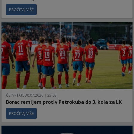
PROČITAJ VIŠE
ČETVRTAK, 30.07.2026 | 23:03
Borac remijem protiv Petrokuba do 3. kola za LK
PROČITAJ VIŠE