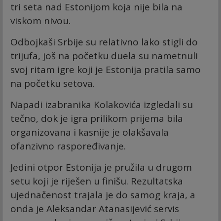
tri seta nad Estonijom koja nije bila na
viskom nivou.
Odbojkaši Srbije su relativno lako stigli do
trijufa, još na početku duela su nametnuli
svoj ritam igre koji je Estonija pratila samo
na početku setova.
Napadi izabranika Kolakovića izgledali su
tečno, dok je igra prilikom prijema bila
organizovana i kasnije je olakšavala
ofanzivno raspoređivanje.
Јedini otpor Estonija je pružila u drugom
setu koji je riješen u finišu. Rezultatska
ujednačenost trajala je do samog kraja, a
onda je Aleksandar Atanasijević servis