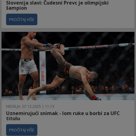
Slovenija slavi: Čudesni Prevc je olimpijski
šampion
PROČITAJ VIŠE
NEDELJA, 07.12.2025 | 11:13
Uznemirujući snimak - lom ruke u borbi za UFC
titulu
PROČITAJ VIŠE