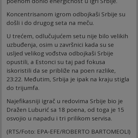
poenom donio energičnost u igri Srbije.
Koncentrisanom igrom odbojkaši Srbije su
došli i do drugog seta na meču.
U trećem, odlučujućem setu nije bilo velikih
uzbuđenja, osim u završnici kada su se
usljed velikog vođstva odbojkaši Srbije
opustili, a Estonci su taj pad fokusa
iskoristili da se približe na poen razlike,
23:22. Međutim, Srbija je ipak na kraju stigla
do trijumfa.
Najefikasniji igrač u redovima Srbije bio je
Dražen Luburić sa 18 poena, od toga je 15
osvojio u napadu i tri prilikom servisa.
(RTS/Foto: EPA-EFE/ROBERTO BARTOMEOLI)