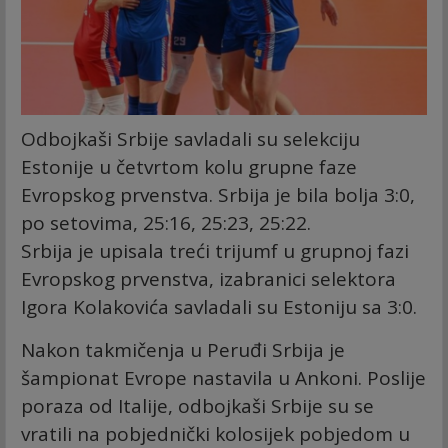
Odbojkaši Srbije savladali su selekciju
Estonije u četvrtom kolu grupne faze
Evropskog prvenstva. Srbija je bila bolja 3:0,
po setovima, 25:16, 25:23, 25:22.
Srbija je upisala treći trijumf u grupnoj fazi
Evropskog prvenstva, izabranici selektora
Igora Kolakovića savladali su Estoniju sa 3:0.
Nakon takmičenja u Peruđi Srbija je
šampionat Evrope nastavila u Ankoni. Poslije
poraza od Italije, odbojkaši Srbije su se
vratili na pobjednički kolosijek pobjedom u