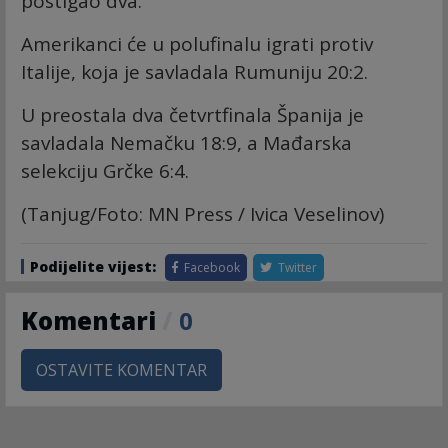
postigao dva.
Amerikanci će u polufinalu igrati protiv
Italije, koja je savladala Rumuniju 20:2.
U preostala dva četvrtfinala Španija je
savladala Nemačku 18:9, a Mađarska
selekciju Grčke 6:4.
(Tanjug/Foto: MN Press / Ivica Veselinov)
Podijelite vijest:
Facebook
Twitter
Komentari
/
0
OSTAVITE KOMENTAR