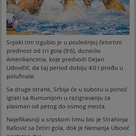
Srpski tim izgubio je u poslednjoj četvrtini
prednost od tri gola (9:6), dozvolio
Amerikancima, koje predvodi Dejan
Udovičić, da taj period dobiju 4:0 i prođu u
polufinale.
Sa druge strane, Srbija će u subotu u ponoć
igrati sa Rumunijom u razigravanju za
plasman od petog do osmog mesta.
Najefikasniji u srpskom timu bio je Strahinja
Rašović sa četiri gola, dok je Nemanja Ubović