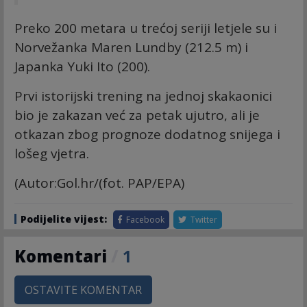
Preko 200 metara u trećoj seriji letjele su i
Norvežanka Maren Lundby (212.5 m) i
Japanka Yuki Ito (200).
Prvi istorijski trening na jednoj skakaonici
bio je zakazan već za petak ujutro, ali je
otkazan zbog prognoze dodatnog snijega i
lošeg vjetra.
(Autor:Gol.hr/(fot. PAP/EPA)
Podijelite vijest:
Facebook
Twitter
Komentari
/
1
OSTAVITE KOMENTAR