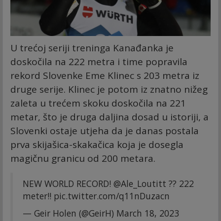
U trećoj seriji treninga Kanađanka je
doskočila na 222 metra i time popravila
rekord Slovenke Eme Klinec s 203 metra iz
druge serije. Klinec je potom iz znatno nižeg
zaleta u trećem skoku doskočila na 221
metar, što je druga daljina dosad u istoriji, a
Slovenki ostaje utjeha da je danas postala
prva skijašica-skakačica koja je dosegla
magičnu granicu od 200 metara.
NEW WORLD RECORD!
@Ale_Loutitt
?? 222
meter!!
pic.twitter.com/q11nDuzacn
— Geir Holen (@GeirH)
March 18, 2023