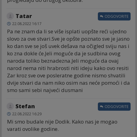
Tatar
ODGOVORITE
22.08.2022 16:17
Pa ne znam da li se više isplati uopšte reći ujedno
slovo za ove stvari.Sve je opšte poznato sve je jasno
ko dan sve se još uvek dešava na očigled sviju nas i
ko zna dokle će.Jeli moguće da je sudbina ovog
naroda toliko beznadezna.Jeli moguće da ovaj
narod nema niti hrabrosti niti ideju kako ovo resiti
Zar kroz sve ove posleratne godine nismo shvatili
dvije stvari da nam niko osim nas neće pomoći i da
smo sami sebi najveći dusmani
Stefan
ODGOVORITE
22.08.2022 16:29
Mi smo budale nije Dodik. Kako nas je mogao
varati ovolike godine.