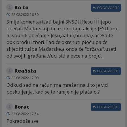
Ko to
ODGOVORITE
22.08.2022 16:30
Smije komentarisati bajni SNSD???Jesu li lijepo
obećali Mađarskoj da im prodaju akcije-JESU.Jesu
li ispunili obećanje-Jesu,aaliiii,hm,ma,sačekajte
dok prođu izbori.Tad će okrenuti ploču,pa će
slijediti tužba Mađarske,a onda će "država",uzeti
od svojih građana.Vuci siti,a ovce na broju...
Rea!ista
ODGOVORITE
22.08.2022 17:00
Odkud sad na raĉunima mrežarina ,i to je vid
poskuljenja, kad se to ranije nije plaćalo.?
Borac
ODGOVORITE
22.08.2022 17:54
Pokradoše sve