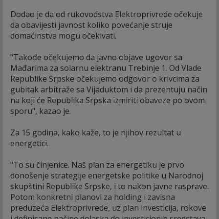
Dodao je da od rukovodstva Elektroprivrede očekuje
da obavijesti javnost koliko povećanje struje
domaćinstva mogu očekivati.
"Takođe očekujemo da javno objave ugovor sa
Mađarima za solarnu elektranu Trebinje 1. Od Vlade
Republike Srpske očekujemo odgovor o krivcima za
gubitak arbitraže sa Vijaduktom i da prezentuju način
na koji će Republika Srpska izmiriti obaveze po ovom
sporu", kazao je.
Za 15 godina, kako kaže, to je njihov rezultat u
energetici.
"To su činjenice. Naš plan za energetiku je prvo
donošenje strategije energetske politike u Narodnoj
skupštini Republike Srpske, i to nakon javne rasprave.
Potom konkretni planovi za holding i zavisna
preduzeća Elektroprivrede, uz plan investicija, rokove
i definisane načine dolaska do investicionih sredstava.