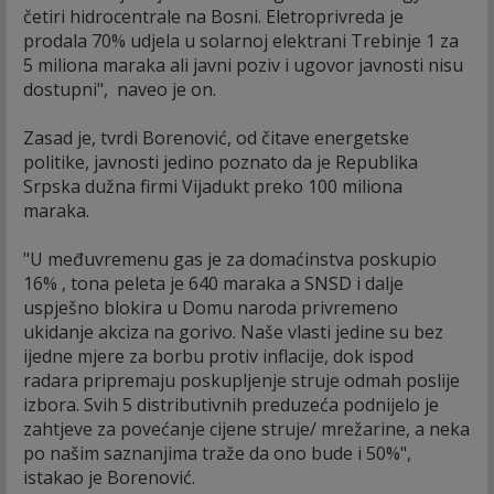
četiri hidrocentrale na Bosni. Eletroprivreda je
prodala 70% udjela u solarnoj elektrani Trebinje 1 za
5 miliona maraka ali javni poziv i ugovor javnosti nisu
dostupni", naveo je on.
Zasad je, tvrdi Borenović, od čitave energetske
politike, javnosti jedino poznato da je Republika
Srpska dužna firmi Vijadukt preko 100 miliona
maraka.
"U međuvremenu gas je za domaćinstva poskupio
16% , tona peleta je 640 maraka a SNSD i dalje
uspješno blokira u Domu naroda privremeno
ukidanje akciza na gorivo. Naše vlasti jedine su bez
ijedne mjere za borbu protiv inflacije, dok ispod
radara pripremaju poskupljenje struje odmah poslije
izbora. Svih 5 distributivnih preduzeća podnijelo je
zahtjeve za povećanje cijene struje/ mrežarine, a neka
po našim saznanjima traže da ono bude i 50%",
istakao je Borenović.