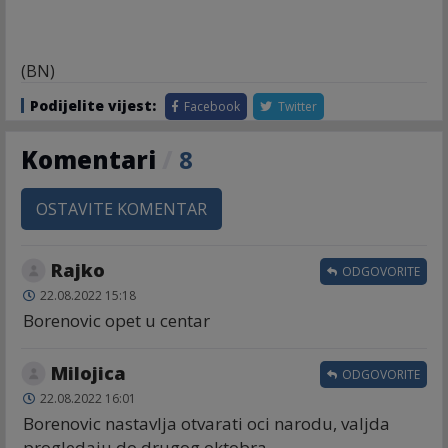
(BN)
Podijelite vijest:
Facebook
Twitter
Komentari
/
8
OSTAVITE KOMENTAR
Rajko
ODGOVORITE
22.08.2022 15:18
Borenovic opet u centar
Milojica
ODGOVORITE
22.08.2022 16:01
Borenovic nastavlja otvarati oci narodu, valjda
progledaju do drugog oktobra.