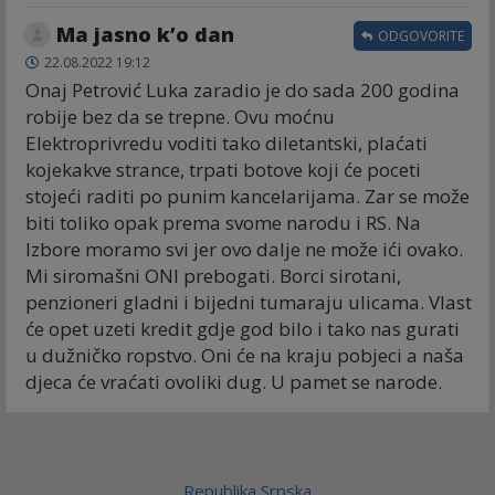
Ma jasno k’o dan
ODGOVORITE
22.08.2022 19:12
Onaj Petrović Luka zaradio je do sada 200 godina
robije bez da se trepne. Ovu moćnu
Elektroprivredu voditi tako diletantski, plaćati
kojekakve strance, trpati botove koji će poceti
stojeći raditi po punim kancelarijama. Zar se može
biti toliko opak prema svome narodu i RS. Na
Izbore moramo svi jer ovo dalje ne može ići ovako.
Mi siromašni ONI prebogati. Borci sirotani,
penzioneri gladni i bijedni tumaraju ulicama. Vlast
će opet uzeti kredit gdje god bilo i tako nas gurati
u dužničko ropstvo. Oni će na kraju pobjeci a naša
djeca će vraćati ovoliki dug. U pamet se narode.
Republika Srpska