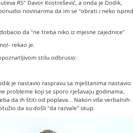
uteva RS” Davor Kostrešević, a onda je Dodik,
 ponudio novinarima da im se “obrati i neko ispre
dobacio da “ne treba niko iz mjesne zajednice”.
o!- rekao je.
epoznatljivom stilu odbrusio:
Dodik je nastavio raspravu sa mještanima nastavio.
urne probleme koji se sporo rješavaju godinama,
reba da ih štiti od poplava… Nakon više verbalnih
tužio da su došli “da razvale” skup.