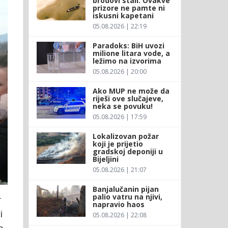
brodovi stali: Ovakve
prizore ne pamte ni
iskusni kapetani
05.08.2026 | 22:19
Paradoks: BiH uvozi
milione litara vode, a
ležimo na izvorima
05.08.2026 | 20:00
Ako MUP ne može da
riješi ove slučajeve,
neka se povuku!
05.08.2026 | 17:59
Lokalizovan požar
koji je prijetio
gradskoj deponiji u
Bijeljini
05.08.2026 | 21:07
Banjalučanin pijan
palio vatru na njivi,
r
napravio haos
i
05.08.2026 | 22:08
m.