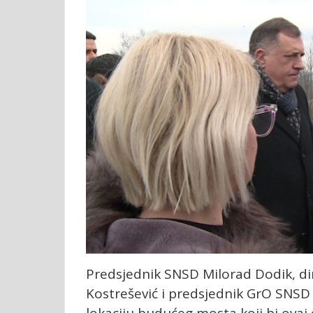
Predsjednik SNSD Milorad Dodik, di
Kostrešević i predsjednik GrO SNSD 
lokaciju budućeg mosta koji bi ovaj 