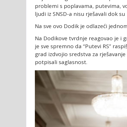
problemi s poplavama, putevima, v
ljudi iz SNSD-a nisu rješavali dok su 
Na sve ovo Dodik je odlazeći jednom 
Na Dodikove tvrdnje reagovao je i g
je sve spremno da “Putevi RS” raspiš
grad izdvojio sredstva za rješavanj
potpisali saglasnost.