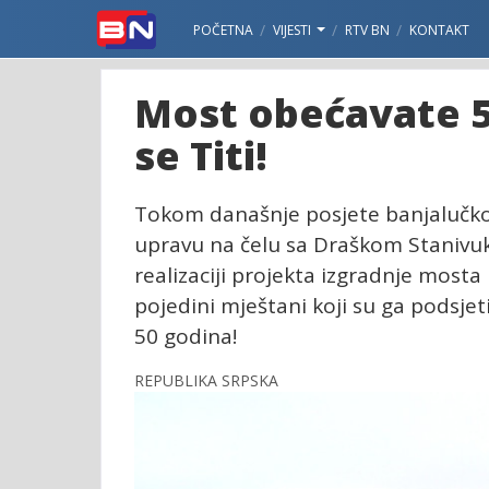
POČETNA
VIJESTI
RTV BN
KONTAKT
Most obećavate 5
se Titi!
Tokom današnje posjete banjalučko
upravu na čelu sa Draškom Stanivu
realizaciji projekta izgradnje most
pojedini mještani koji su ga podsjeti
50 godina!
REPUBLIKA SRPSKA