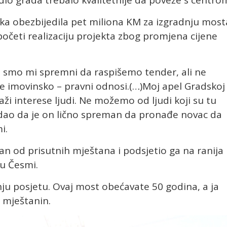
pska obezbijedila pet miliona KM za izgradnju most
početi realizaciju projekta zbog promjena cijene
a smo mi spremni da raspišemo tender, ali ne
e imovinsko – pravni odnosi.(…)Moj apel Gradskoj
uvaži interese ljudi. Ne možemo od ljudi koji su tu
 dodao da je on lično spreman da pronađe novac da
i.
an od prisutnih mještana i podsjetio ga na ranija
u Česmi.
nju posjetu. Ovaj most obećavate 50 godina, a ja
 mještanin.