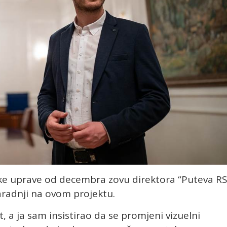
ke uprave od decembra zovu direktora “Puteva RS
radnji na ovom projektu.
, a ja sam insistirao da se promjeni vizuelni