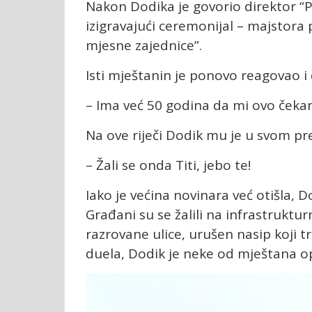
Nakon Dodika je govorio direktor “P
izigravajući ceremonijal – majstora
mjesne zajednice”.
Isti mještanin je ponovo reagovao i 
– Ima već 50 godina da mi ovo čekam
Na ove riječi Dodik mu je u svom pr
– Žali se onda Titi, jebo te!
Iako je većina novinara već otišla, 
Građani su se žalili na infrastrukt
razrovane ulice, urušen nasip koji t
duela, Dodik je neke od mještana op