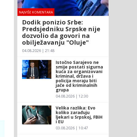
d
NAJVIŠE KOMENTARA
Dodik ponizio Srbe:
Predsjedniku Srpske nije
dozvolio da govori na
obilježavanju "Oluje"
04.08.2026 | 21:48
Istočno Sarajevo ne
smije postati sigurna
kuća za organizovani
kriminal, država i
policija moraju biti
jače od kriminalnih
grupa
04.08.2026 | 12:30
Velika razlika: Evo
koliko zarađuju
ljekari u Srpskoj, FBiH
i EU
03.08.2026 | 10:47