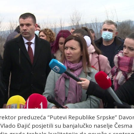
rektor preduzeća “Putevi Republike Srpske” Davo
Vlado Đajić posjetili su banjalučko naselje Česma 
dio grada trebalo kvalitetnije da poveže s centro