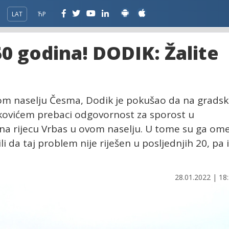
LAT
ЋР
0 godina! DODIK: Žalite
m naselju Česma, Dodik je pokušao da na grads
kovićem prebaci odgovornost za sporost u
a na rijecu Vrbas u ovom naselju. U tome su ga ome
li da taj problem nije riješen u posljednjih 20, pa i
28.01.2022 | 18