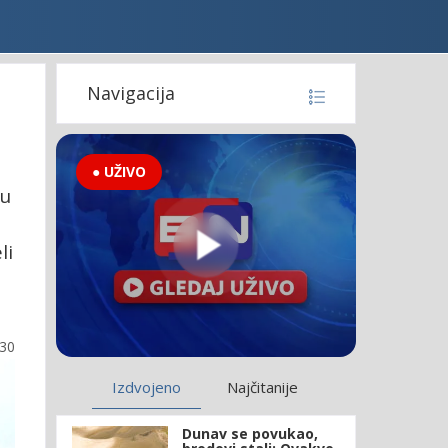
Navigacija
● UŽIVO
ku
li
:30
Izdvojeno
Najčitanije
Dunav se povukao,