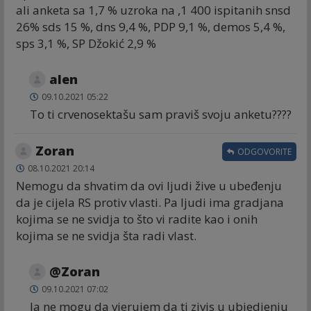
ali anketa sa 1,7 % uzroka na ,1 400 ispitanih snsd
26% sds 15 %, dns 9,4 %, PDP 9,1 %, demos 5,4 %,
sps 3,1 %, SP Džokić 2,9 %
alen
09.10.2021 05:22
To ti crvenosektašu sam praviš svoju anketu????
Zoran
ODGOVORITE
08.10.2021 20:14
Nemogu da shvatim da ovi ljudi žive u ubeđenju
da je cijela RS protiv vlasti. Pa ljudi ima gradjana
kojima se ne svidja to što vi radite kao i onih
kojima se ne svidja šta radi vlast.
@Zoran
09.10.2021 07:02
Ja ne mogu da vjerujem da ti zivis u ubjedjenju