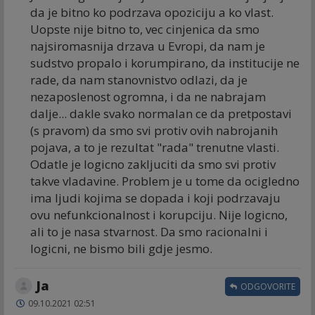
da je bitno ko podrzava opoziciju a ko vlast.
Uopste nije bitno to, vec cinjenica da smo
najsiromasnija drzava u Evropi, da nam je
sudstvo propalo i korumpirano, da institucije ne
rade, da nam stanovnistvo odlazi, da je
nezaposlenost ogromna, i da ne nabrajam
dalje... dakle svako normalan ce da pretpostavi
(s pravom) da smo svi protiv ovih nabrojanih
pojava, a to je rezultat "rada" trenutne vlasti.
Odatle je logicno zakljuciti da smo svi protiv
takve vladavine. Problem je u tome da ocigledno
ima ljudi kojima se dopada i koji podrzavaju
ovu nefunkcionalnost i korupciju. Nije logicno,
ali to je nasa stvarnost. Da smo racionalni i
logicni, ne bismo bili gdje jesmo.
Ja
ODGOVORITE
09.10.2021 02:51