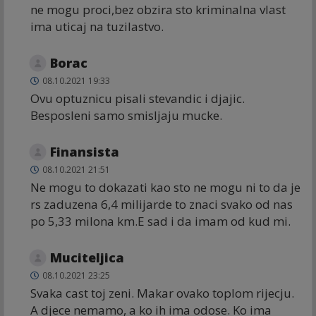
ne mogu proci,bez obzira sto kriminalna vlast
ima uticaj na tuzilastvo.
Borac
08.10.2021 19:33
Ovu optuznicu pisali stevandic i djajic.
Besposleni samo smisljaju mucke.
Finansista
08.10.2021 21:51
Ne mogu to dokazati kao sto ne mogu ni to da je
rs zaduzena 6,4 milijarde to znaci svako od nas
po 5,33 milona km.E sad i da imam od kud mi.
Muciteljica
08.10.2021 23:25
Svaka cast toj zeni. Makar ovako toplom rijecju.
A djece nemamo, a ko ih ima odose. Ko ima