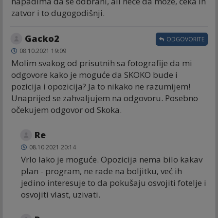
napadima da se odbrani, ali neće da može, čeka ih
zatvor i to dugogodišnji.
Gacko2
ODGOVORITE
08.10.2021 19:09
Molim svakog od prisutnih sa fotografije da mi
odgovore kako je moguće da SKOKO bude i
pozicija i opozicija? Ja to nikako ne razumijem!
Unaprijed se zahvaljujem na odgovoru. Posebno
očekujem odgovor od Skoka.
Re
08.10.2021 20:14
Vrlo lako je moguće. Opozicija nema bilo kakav
plan - program, ne rade na boljitku, već ih
jedino interesuje to da pokušaju osvojiti fotelje i
osvojiti vlast, uzivati.