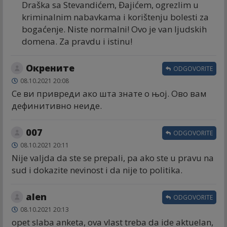
Draška sa Stevandićem, Đajićem, ogrezlim u
kriminalnim nabavkama i korištenju bolesti za
bogaćenje. Niste normalni! Ovo je van ljudskih
domena. Za pravdu i istinu!
Окрените
ODGOVORITE
08.10.2021 20:08
Се ви привреди ако шта знате о њој. Ово вам
дефинитивно неиде.
007
ODGOVORITE
08.10.2021 20:11
Nije valjda da ste se prepali, pa ako ste u pravu na
sud i dokazite nevinost i da nije to politika.
alen
ODGOVORITE
08.10.2021 20:13
opet slaba anketa, ova vlast treba da ide aktuelan,