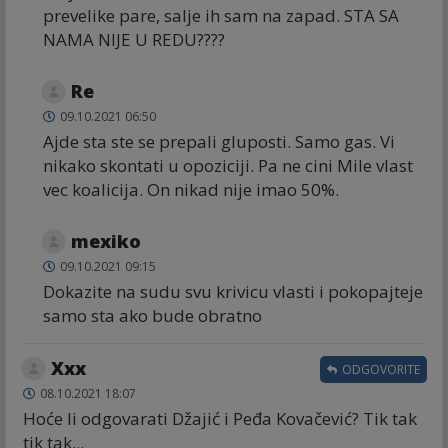
prevelike pare, salje ih sam na zapad. STA SA
NAMA NIJE U REDU????
Re
09.10.2021 06:50
Ajde sta ste se prepali gluposti. Samo gas. Vi
nikako skontati u opoziciji. Pa ne cini Mile vlast
vec koalicija. On nikad nije imao 50%.
mexiko
09.10.2021 09:15
Dokazite na sudu svu krivicu vlasti i pokopajteje
samo sta ako bude obratno
Xxx
ODGOVORITE
08.10.2021 18:07
Hoće li odgovarati Džajić i Peđa Kovačević? Tik tak
tik tak...