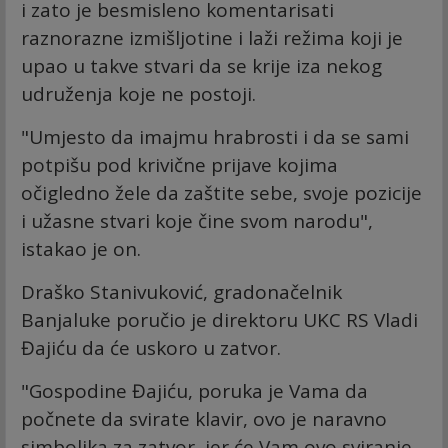
i zato je besmisleno komentarisati
raznorazne izmišljotine i laži režima koji je
upao u takve stvari da se krije iza nekog
udruženja koje ne postoji.
"Umjesto da imajmu hrabrosti i da se sami
potpišu pod krivične prijave kojima
očigledno žele da zaštite sebe, svoje pozicije
i užasne stvari koje čine svom narodu",
istakao je on.
Draško Stanivuković, gradonačelnik
Banjaluke poručio je direktoru UKC RS Vladi
Đajiću da će uskoro u zatvor.
"Gospodine Đajiću, poruka je Vama da
počnete da svirate klavir, ovo je naravno
simbolika za zatvor, jer će Vam ovo sviranje