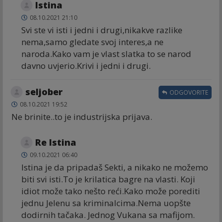
Istina
08.10.2021 21:10
Svi ste vi isti i jedni i drugi,nikakve razlike
nema,samo gledate svoj interes,a ne
naroda.Kako vam je vlast slatka to se narod
davno uvjerio.Krivi i jedni i drugi.
seljober
ODGOVORITE
08.10.2021 19:52
Ne brinite..to je industrijska prijava.
Re Istina
09.10.2021 06:40
Istina je da pripadaš Sekti, a nikako ne možemo
biti svi isti.To je krilatica bagre na vlasti. Koji
idiot može tako nešto reći.Kako može porediti
jednu Jelenu sa kriminalcima.Nema uopšte
dodirnih tačaka. Jednog Vukana sa mafijom.