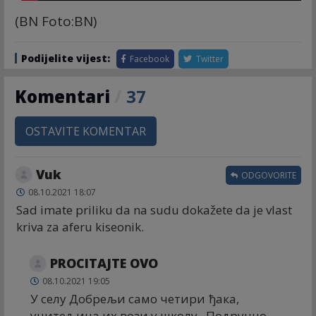
(BN Foto:BN)
Podijelite vijest:
Facebook
Twitter
Komentari
/
37
OSTAVITE KOMENTAR
Vuk
ODGOVORITE
08.10.2021 18:07
Sad imate priliku da na sudu dokažete da je vlast
kriva za aferu kiseonik.
PROCITAJTE OVO
08.10.2021 19:05
У селу Добрељи само четири ђака,
учитељица их вози у школу . Подручно