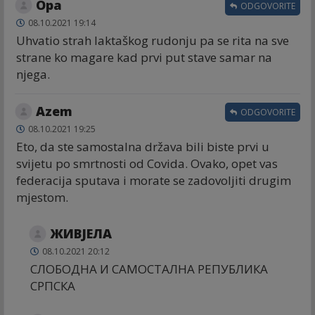
Opa
ODGOVORITE
08.10.2021 19:14
Uhvatio strah laktaškog rudonju pa se rita na sve
strane ko magare kad prvi put stave samar na
njega.
Azem
ODGOVORITE
08.10.2021 19:25
Eto, da ste samostalna država bili biste prvi u
svijetu po smrtnosti od Covida. Ovako, opet vas
federacija sputava i morate se zadovoljiti drugim
mjestom.
ЖИВЈЕЛА
08.10.2021 20:12
СЛОБОДНА И САМОСТАЛНА РЕПУБЛИКА
СРПСКА