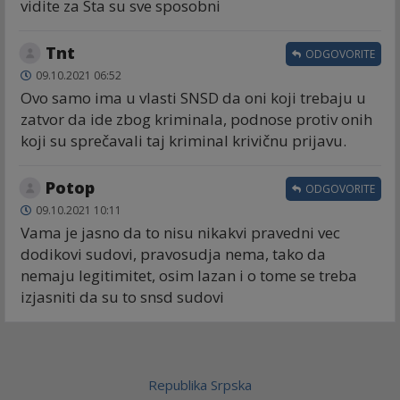
vidite za Sta su sve sposobni
Tnt
ODGOVORITE
09.10.2021 06:52
Ovo samo ima u vlasti SNSD da oni koji trebaju u
zatvor da ide zbog kriminala, podnose protiv onih
koji su sprečavali taj kriminal krivičnu prijavu.
Potop
ODGOVORITE
09.10.2021 10:11
Vama je jasno da to nisu nikakvi pravedni vec
dodikovi sudovi, pravosudja nema, tako da
nemaju legitimitet, osim lazan i o tome se treba
izjasniti da su to snsd sudovi
Republika Srpska