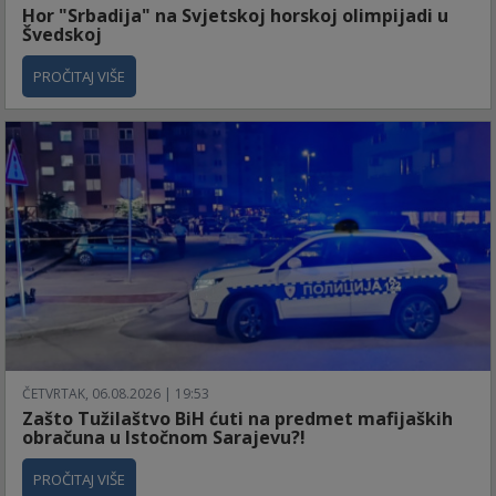
Hor "Srbadija" na Svjetskoj horskoj olimpijadi u
Švedskoj
PROČITAJ VIŠE
ČETVRTAK, 06.08.2026 | 19:53
Zašto Tužilaštvo BiH ćuti na predmet mafijaških
obračuna u Istočnom Sarajevu?!
PROČITAJ VIŠE