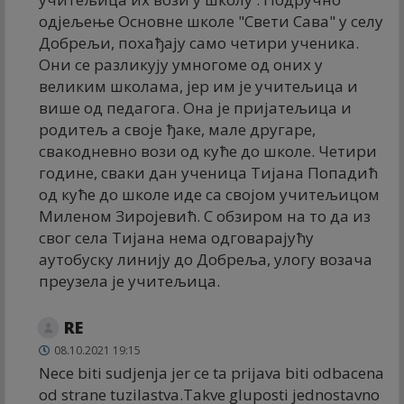
одјељење Основне школе "Свети Сава" у селу
Добрељи, похађају само четири ученика.
Они се разликују умногоме од оних у
великим школама, јер им је учитељица и
више од педагога. Она је пријатељица и
родитељ а своје ђаке, мале другаре,
свакодневно вози од куће до школе. Четири
године, сваки дан ученица Тијана Попадић
од куће до школе иде са својом учитељицом
Миленом Зиројевић. С обзиром на то да из
свог села Тијана нема одговарајућу
аутобуску линију до Добреља, улогу возача
преузела је учитељица.
RE
08.10.2021 19:15
Nece biti sudjenja jer ce ta prijava biti odbacena
od strane tuzilastva.Takve gluposti jednostavno