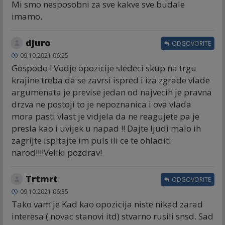
Mi smo nesposobni za sve kakve sve budale
imamo.
djuro
ODGOVORITE
09.10.2021 06:25
Gospodo ! Vodje opozicije sledeci skup na trgu
krajine treba da se zavrsi ispred i iza zgrade vlade
argumenata je previse jedan od najvecih je pravna
drzva ne postoji to je nepoznanica i ova vlada
mora pasti vlast je vidjela da ne reagujete pa je
presla kao i uvijek u napad !! Dajte ljudi malo ih
zagrijte ispitajte im puls ili ce te ohladiti
narod!!!!Veliki pozdrav!
Trtmrt
ODGOVORITE
09.10.2021 06:35
Tako vam je Kad kao opozicija niste nikad zarad
interesa ( novac stanovi itd) stvarno rusili snsd. Sad