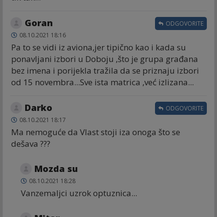
Goran
ODGOVORITE
08.10.2021 18:16
Pa to se vidi iz aviona,jer tipično kao i kada su
ponavljani izbori u Doboju ,što je grupa građana
bez imena i porijekla tražila da se priznaju izbori
od 15 novembra...Sve ista matrica ,već izlizana...
Darko
ODGOVORITE
08.10.2021 18:17
Ma nemoguće da Vlast stoji iza onoga što se
dešava ???
Mozda su
08.10.2021 18:28
Vanzemaljci uzrok optuznica...