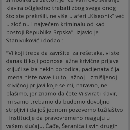
klavira očigledno trebati zbog svega onog
što ste prekršili, ne više u aferi „Kiseonik“ već
u zločinu i najvećem kriminalu od kad
postoji Republika Srpska", izjavio je
Stanivuković i dodao :
"Vi koji treba da završite iza rešetaka, vi ste
danas ti koji podnose lažne krivične prijave
krijući se iza nekih porodica, pacijenata čija
imena niste naveli u toj lažnoj i izmišljenoj
krivičnoj prijavi koje se mi, naravno, ne
plašimo, jer znamo da ćete Vi svirati klavir,
mi samo trebamo da budemo dovoljno
strpljivi i da još jednom pozovemo tužilaštvo
i institucije da pravovremeno reaguju u
vašem slučaju, Čađe, Šeranića i svih drugih