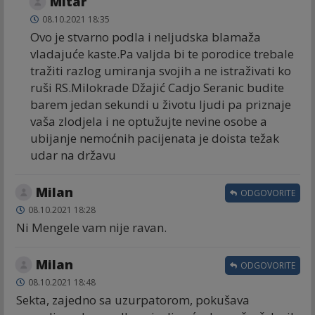
Mitar
08.10.2021 18:35
Ovo je stvarno podla i neljudska blamaža
vladajuće kaste.Pa valjda bi te porodice trebale
tražiti razlog umiranja svojih a ne istraživati ko
ruši RS.Milokrade Džajić Cadjo Seranic budite
barem jedan sekundi u životu ljudi pa priznaje
vaša zlodjela i ne optužujte nevine osobe a
ubijanje nemoćnih pacijenata je doista težak
udar na državu
Milan
ODGOVORITE
08.10.2021 18:28
Ni Mengele vam nije ravan.
Milan
ODGOVORITE
08.10.2021 18:48
Sekta, zajedno sa uzurpatorom, pokušava