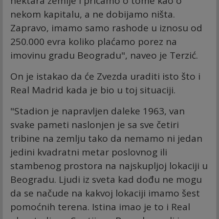
hektara zemlje i pričamo o tome kao o
nekom kapitalu, a ne dobijamo ništa.
Zapravo, imamo samo rashode u iznosu od
250.000 evra koliko plaćamo porez na
imovinu gradu Beogradu", naveo je Terzić.
On je istakao da će Zvezda uraditi isto što i
Real Madrid kada je bio u toj situaciji.
"Stadion je napravljen daleke 1963, van
svake pameti naslonjen je sa sve četiri
tribine na zemlju tako da nemamo ni jedan
jedini kvadratni metar poslovnog ili
stambenog prostora na najskupljoj lokaciji u
Beogradu. Ljudi iz sveta kad dođu ne mogu
da se načude na kakvoj lokaciji imamo šest
pomoćnih terena. Istina imao je to i Real