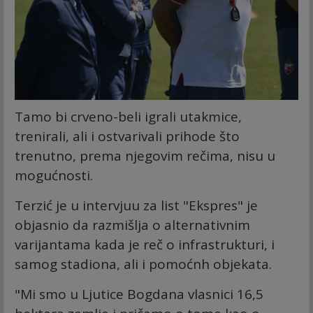
Tamo bi crveno-beli igrali utakmice,
trenirali, ali i ostvarivali prihode što
trenutno, prema njegovim rečima, nisu u
mogućnosti.
Terzić je u intervjuu za list "Ekspres" je
objasnio da razmišlja o alternativnim
varijantama kada je reč o infrastrukturi, i
samog stadiona, ali i pomoćnh objekata.
"Mi smo u Ljutice Bogdana vlasnici 16,5