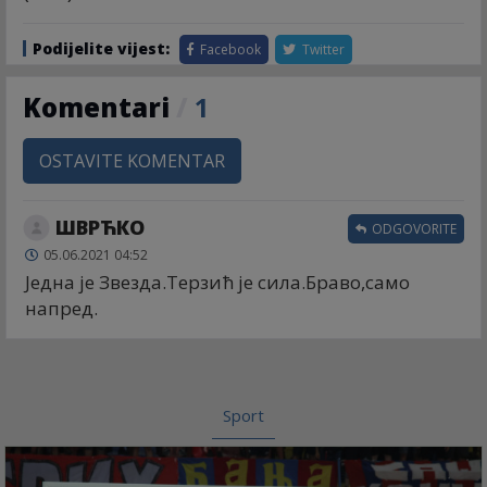
Podijelite vijest:
Facebook
Twitter
Komentari
/
1
OSTAVITE KOMENTAR
ШВРЋКО
ODGOVORITE
05.06.2021 04:52
Једна је Звезда.Терзић је сила.Браво,само
напред.
Sport