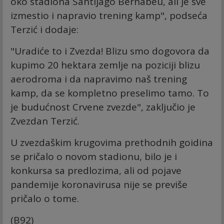
oko stadiona Santijago Bernabeu, ali je sve
izmestio i napravio trening kamp", podseća
Terzić i dodaje:
"Uradiće to i Zvezda! Blizu smo dogovora da
kupimo 20 hektara zemlje na poziciji blizu
aerodroma i da napravimo naš trening
kamp, da se kompletno preselimo tamo. To
je budućnost Crvene zvezde", zaključio je
Zvezdan Terzić.
U zvezdaškim krugovima prethodnih goidina
se pričalo o novom stadionu, bilo je i
konkursa sa predlozima, ali od pojave
pandemije koronavirusa nije se previše
pričalo o tome.
(B92)