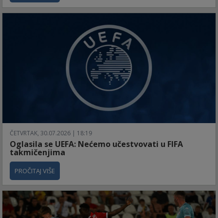
ČETVRTAK, 30.07.2026 | 18:19
Oglasila se UEFA: Nećemo učestvovati u FIFA
takmičenjima
PROČITAJ VIŠE