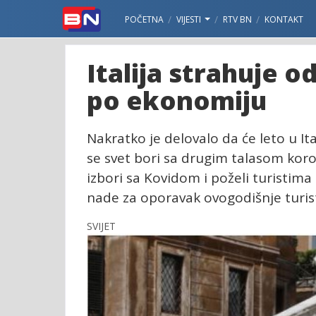
POČETNA
VIJESTI
RTV BN
KONTAKT
Italija strahuje 
po ekonomiju
Nakratko je delovalo da će leto u It
se svet bori sa drugim talasom koron
izbori sa Kovidom i poželi turistima 
nade za oporavak ovogodišnje turist
SVIJET