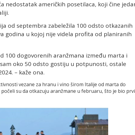
 nedostatak američkih posetilaca, koji čine jeda
iji.
ija od septembra zabeležila 100 odsto otkazanih
 godina u kojoj nije videla profita od planiranih
od 100 dogovorenih aranžmana između marta i
sam oko 50 odsto gostiju u potpunosti, ostale
2024. – kaže ona.
ivnosti vezane za hranu i vino širom Italije od marta do
ti počeli su da otkazuju aranžmane u februaru, što je bio prvi