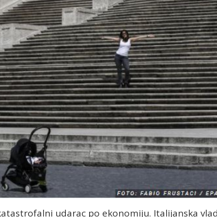
katastrofalni udarac po ekonomiju. Italijanska vla