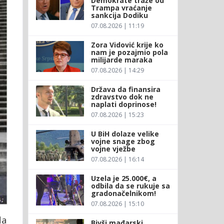
Demokrate traže od
Trampa vraćanje
sankcija Dodiku
07.08.2026 | 11:19
Zora Vidović krije ko
nam je pozajmio pola
milijarde maraka
07.08.2026 | 14:29
Država da finansira
zdravstvo dok ne
naplati doprinose!
07.08.2026 | 15:23
U BiH dolaze velike
vojne snage zbog
vojne vježbe
07.08.2026 | 16:14
Uzela je 25.000€, a
odbila da se rukuje sa
gradonačelnikom!
07.08.2026 | 15:10
da
Bivši mađarski