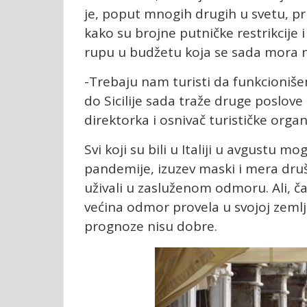
je, poput mnogih drugih u svetu, p
kako su brojne putničke restrikcije 
rupu u budžetu koja se sada mora 
-Trebaju nam turisti da funkcionišem
do
Sicilije
sada traže druge poslove 
direktorka i osnivač turističke organiz
Svi koji su bili u Italiji u avgustu mo
pandemije, izuzev maski i mera druš
uživali u zasluženom odmoru. Ali, ča
većina odmor provela u svojoj zemlji
prognoze nisu dobre.