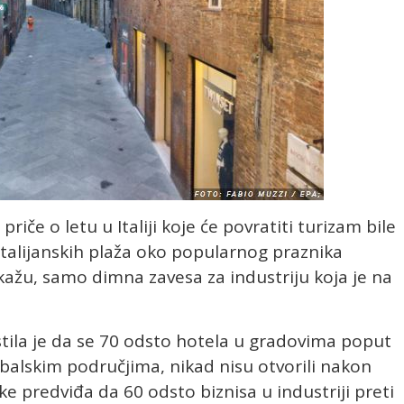
priče o letu u Italiji koje će povratiti turizam bile
 italijanskih plaža oko popularnog praznika
 kažu, samo dimna zavesa za industriju koja je na
estila je da se 70 odsto hotela u gradovima poput
obalskim područjima, nikad nisu otvorili nakon
tike predviđa da 60 odsto biznisa u industriji preti