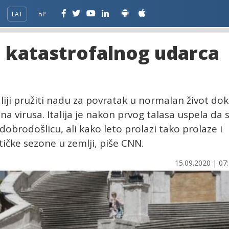
LAT
ЋР
od katastrofalnog udarca
aliji pružiti nadu za povratak u normalan život dok
a virusa. Italija je nakon prvog talasa uspela da 
dobrodošlicu, ali kako leto prolazi tako prolaze i
ičke sezone u zemlji, piše CNN.
15.09.2020 | 07