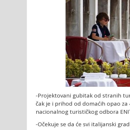
-Projektovani gubitak od stranih turi
čak je i prihod od domaćih opao za 
nacionalnog turističkog odbora ENI
-Očekuje se da će svi italijanski gra