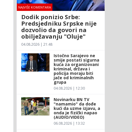
NAJVIŠE KOMENTARA
a
Dodik ponizio Srbe:
Predsjedniku Srpske nije
dozvolio da govori na
obilježavanju "Oluje"
04.08.2026 | 21:48
Istočno Sarajevo ne
smije postati sigurna
kuća za organizovani
kriminal, država i
policija moraju biti
jače od kriminalnih
grupa
04.08.2026 | 12:30
Novinarku BN TV
"namamio" da dođe
kući da uzme izjavu, a
onda je fizički napao
(AUDIO/VIDEO)
06.08.2026 | 13:32