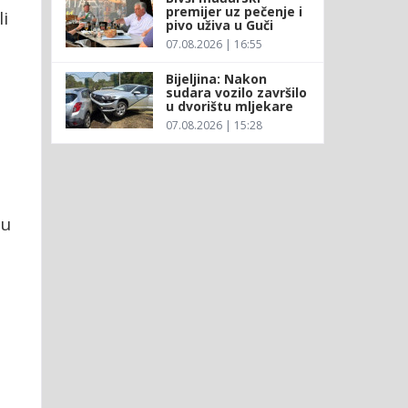
premijer uz pečenje i
i
pivo uživa u Guči
07.08.2026 | 16:55
Bijeljina: Nakon
sudara vozilo završilo
u dvorištu mljekare
07.08.2026 | 15:28
su