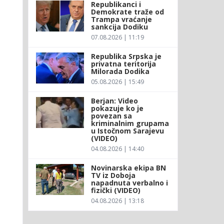
Republikanci i
Demokrate traže od
Trampa vraćanje
sankcija Dodiku
07.08.2026 | 11:19
Republika Srpska je
privatna teritorija
Milorada Dodika
05.08.2026 | 15:49
Berjan: Video
pokazuje ko je
povezan sa
kriminalnim grupama
u Istočnom Sarajevu
(VIDEO)
04.08.2026 | 14:40
Novinarska ekipa BN
TV iz Doboja
napadnuta verbalno i
fizički (VIDEO)
04.08.2026 | 13:18