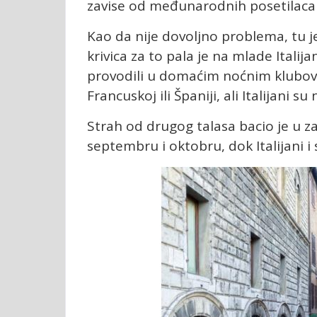
zavise od međunarodnih posetilaca k
Kao da nije dovoljno problema, tu j
krivica za to pala je na mlade Italijan
provodili u domaćim noćnim klubovi
Francuskoj ili Španiji, ali Italijani s
Strah od drugog talasa bacio je u za
septembru i oktobru, dok Italijani i 