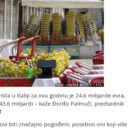
sta u Italiji za ovu godinu je 24,6 milijarde evra,
43,6 milijardi – kaže Đorđo Palmuči, predsednik
T.
dovi biti značajno pogođeni, posebno oni koji više