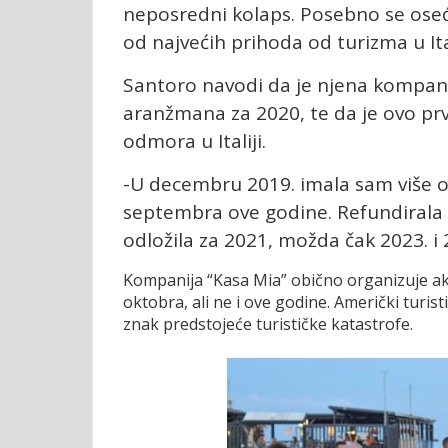
neposredni kolaps. Posebno se oseća
od najvećih prihoda od turizma u Ital
Santoro navodi da je njena kompan
aranžmana za 2020, te da je ovo prva
odmora u Italiji.
-U decembru 2019. imala sam više 
septembra ove godine. Refundirala 
odložila za 2021, možda čak 2023. i 
Kompanija “Kasa Mia” obično organizuje akt
oktobra, ali ne i ove godine. Američki turis
znak predstojeće turističke katastrofe.