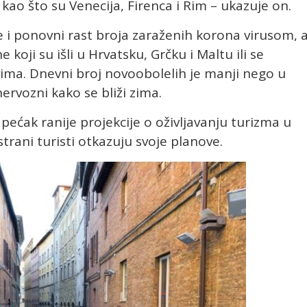
ao što su Venecija, Firenca i Rim – ukazuje on.
e i ponovni rast broja zaraženih
korona virusom
, 
e koji su išli u Hrvatsku, Grčku i Maltu ili se
ma. Dnevni broj novoobolelih je manji nego u
u nervozni kako se bliži zima.
pećak ranije projekcije o oživljavanju turizma u
strani turisti otkazuju svoje planove.