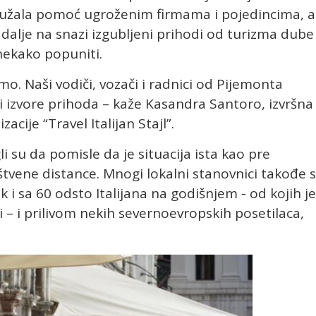
ružala pomoć ugroženim firmama i pojedincima, al
i dalje na snazi izgubljeni prihodi od turizma dube
nekako popuniti.
o. Naši vodiči, vozači i radnici od Pijemonta
i izvore prihoda – kaže Kasandra Santoro, izvršna
acije “Travel Italijan Stajl”.
gli su da pomisle da je situacija ista kao pre
tvene distance. Mnogi lokalni stanovnici takođe 
k i sa 60 odsto Italijana na godišnjem - od kojih je
 – i prilivom nekih severnoevropskih posetilaca,