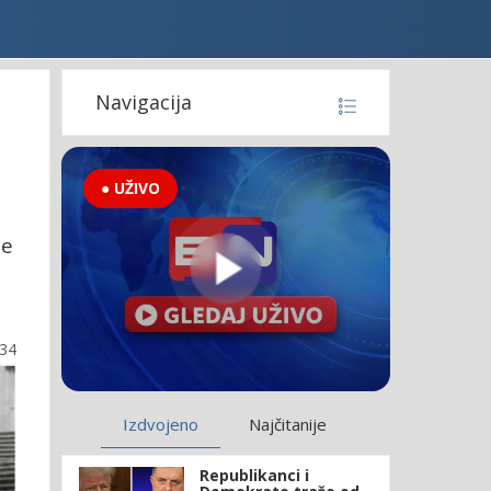
Navigacija
● UŽIVO
se
:34
Izdvojeno
Najčitanije
Republikanci i