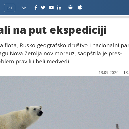
LAT
ЋР
ali na put ekspediciji
a flota, Rusko geografsko društvo i nacionalni pa
lagu Nova Zemlja nov moreuz, saopštila je pres-
oblem pravili i beli medvedi.
13.09.2020 | 13