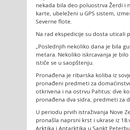
nekada bila deo poluostrva Žerdi i 
karte, ubeleženi u GPS sistem, izmer
Severne flote.
Na rad ekspedicije su dosta uticali 
„Poslednjih nekoliko dana je bila gu
metara. Nekoliko iskrcavanja je bil
ističe se u saopštenju.
Pronađena je ribarska koliba iz sov
pronađeni predmeti za domaćinstvo, 
otkrivena i na ostrvu Pahtus: dve ko
pronađena dva sidra, predmeti za d
U periodu prvih istraživanja Nove 
pronašla naprsni krst i ukrase iz 18.
Arktika i Antarktika u Sankt Peterb