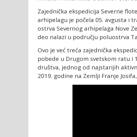
Zajednička ekspedicija Severne flot
arhipelagu je počela 05. avgusta i tr
ostrva Severnog arhipelaga Nove Ze
deo nalazi u području poluostrva T
Ovo je već treća zajednička ekspedi
pobede u Drugom svetskom ratu i 1
društva, jednog od najstarijih aktiv
2019. godine na Zemlji Franje Josifa