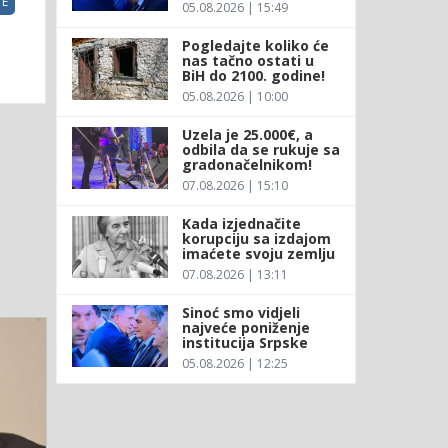
E
05.08.2026 | 15:49
Pogledajte koliko će
nas tačno ostati u
BiH do 2100. godine!
05.08.2026 | 10:00
Uzela je 25.000€, a
odbila da se rukuje sa
gradonačelnikom!
07.08.2026 | 15:10
Kada izjednačite
korupciju sa izdajom
imaćete svoju zemlju
07.08.2026 | 13:11
Sinoć smo vidjeli
najveće poniženje
institucija Srpske
05.08.2026 | 12:25