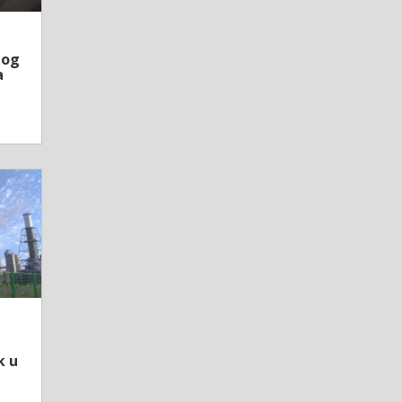
bog
a
k u