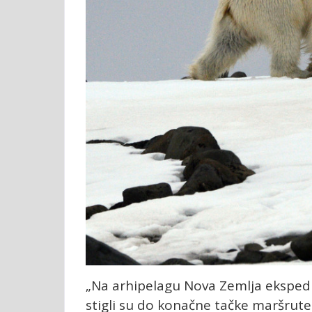
„Na arhipelagu Nova Zemlja ekspedi
stigli su do konačne tačke maršrute