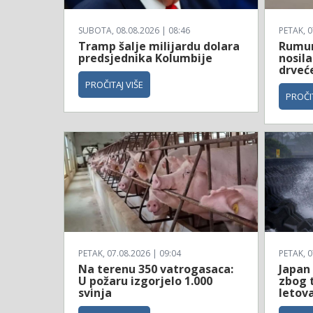
SUBOTA, 08.08.2026 | 08:46
PETAK, 0
Tramp šalje milijardu dolara
Rumun
predsjednika Kolumbije
nosila
drveć
PROČITAJ VIŠE
PROČIT
PETAK, 07.08.2026 | 09:04
PETAK, 0
Na terenu 350 vatrogasaca:
Japan
U požaru izgorjelo 1.000
zbog 
svinja
letov