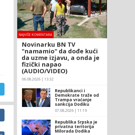
NAJVIŠE KOMENTARA
Novinarku BN TV
"namamio" da dođe kući
da uzme izjavu, a onda je
fizički napao
(AUDIO/VIDEO)
06.08.2026 | 13:32
Republikanci i
Demokrate traže od
Trampa vraćanje
sankcija Dodiku
07.08.2026 | 11:19
Republika Srpska je
privatna teritorija
Milorada Dodika