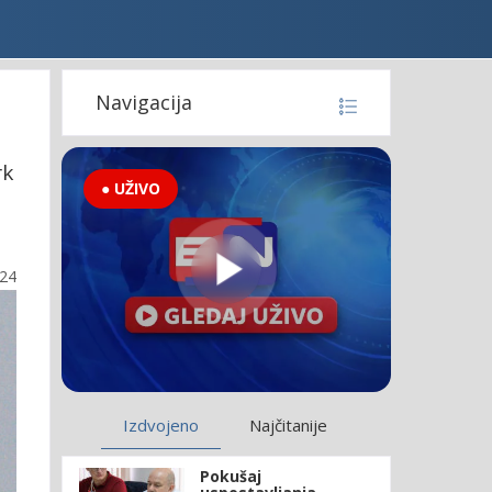
Navigacija
rk
● UŽIVO
:24
Izdvojeno
Najčitanije
Pokušaj