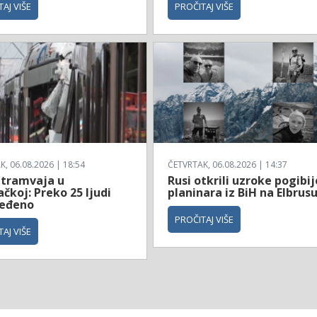
AJ VIŠE
PROČITAJ VIŠE
, 06.08.2026 | 18:54
ČETVRTAK, 06.08.2026 | 14:37
 tramvaja u
Rusi otkrili uzroke pogibij
čkoj: Preko 25 ljudi
planinara iz BiH na Elbrus
jeđeno
PROČITAJ VIŠE
AJ VIŠE