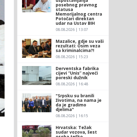
uspostavljanja
posebnog pravnog
statusa
Memorijalnog centra
Potočari direktan
udar na Ustav BIH
08.08.2026 | 13:07
Mazalice, gdje su vaši
rezultati: Osim veza
sa kriminalcima?!
08.08.2026 | 15:23
Derventska fabrika
cijevi “Unis” najveći
poreski dužnik
08.08.2026 | 16:48
"Srpsku su branili
životima, na nama je
da je gradimo
djelima"
08.08.2026 | 16:15
Hrvatska: Težak
sudar vozova, šest
osoba teško