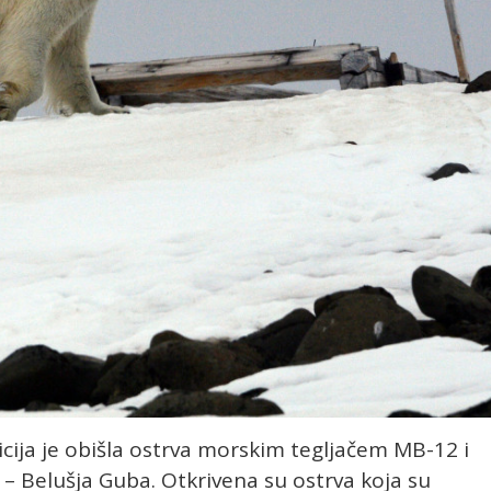
cija je obišla ostrva morskim tegljačem MB-12 i
 – Belušja Guba. Otkrivena su ostrva koja su