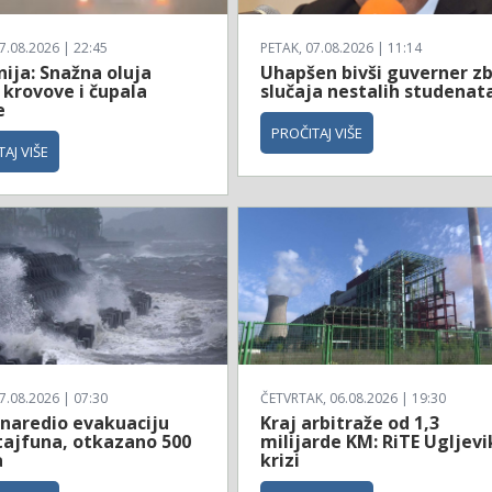
7.08.2026 | 22:45
PETAK, 07.08.2026 | 11:14
ija: Snažna oluja
Uhapšen bivši guverner z
 krovove i čupala
slučaja nestalih studenat
e
PROČITAJ VIŠE
AJ VIŠE
7.08.2026 | 07:30
ČETVRTAK, 06.08.2026 | 19:30
 naredio evakuaciju
Kraj arbitraže od 1,3
tajfuna, otkazano 500
milijarde KM: RiTE Ugljevi
a
krizi