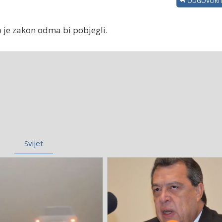
ODGOVORIT
ko je zakon odma bi pobjegli.
Svijet