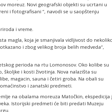
nov moreuz. Novi geografski objekti su ucrtani u
eni i fotografisani “, navodi se u saopštenju
priroda i vreme.
sta magla, koja je smanjivala vidljivost do nekolik
o otkazano i zbog velikog broja belih medveda“,
jetskog perioda na rtu Lomonosov. Oko kolibe su
školjke i kosti životinja. Nova nalazišta su
libe, magacin, sauna i četiri groba. Na obali su
omaćinstvo i zanatski predmeti.
Zemlje na obalama moreuza Matočkin, ekspedicija 
veka. Istorijski predmeti će biti predati Muzeju
urgu.