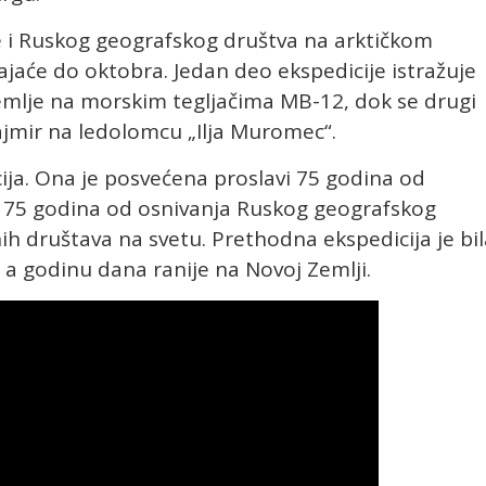
e i Ruskog geografskog društva na arktičkom
ajaće do oktobra. Jedan deo ekspedicije istražuje
mlje na morskim tegljačima MB-12, dok se drugi
ajmir na ledolomcu „Ilja Muromec“.
cija. Ona je posvećena proslavi 75 godina od
75 godina od osnivanja Ruskog geografskog
nih društava na svetu. Prethodna ekspedicija je bi
, a godinu dana ranije na Novoj Zemlji.