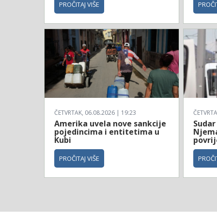
PROČITAJ VIŠE
PROČIT
ČETVRTAK, 06.08.2026 | 19:23
ČETVRTAK
Amerika uvela nove sankcije
Sudar
pojedincima i entitetima u
Njema
Kubi
povri
PROČITAJ VIŠE
PROČIT