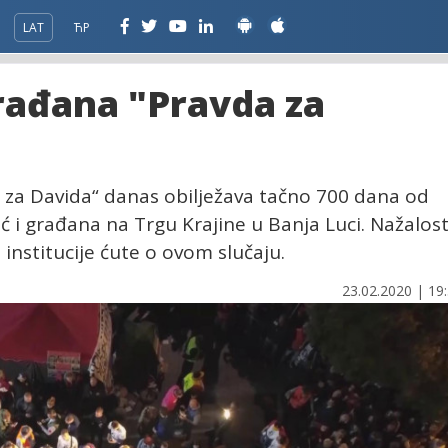
LAT
ЋР
rađana "Pravda za
za Davida“ danas obilježava tačno 700 dana od
ć i građana na Trgu Krajine u Banja Luci. Nažalost
institucije ćute o ovom slučaju.
23.02.2020 | 19