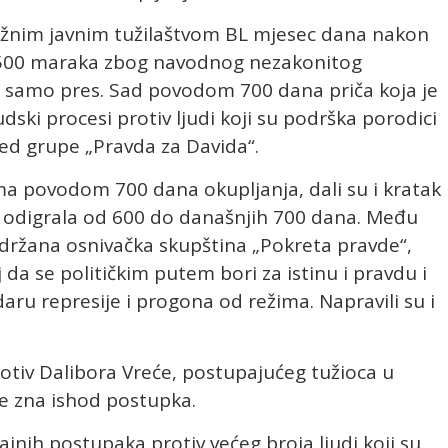
užnim javnim tužilaštvom BL mjesec dana nakon
d 500 maraka zbog navodnog nezakonitog
io samo pres. Sad povodom 700 dana priča koja je
dski procesi protiv ljudi koji su podrška porodici
red grupe „Pravda za Davida“.
ma povodom 700 dana okupljanja, dali su i kratak
e odigrala od 600 do današnjih 700 dana. Među
 održana osnivačka skupština „Pokreta pravde“,
j da se političkim putem bori za istinu i pravdu i
udaru represije i progona od režima. Napravili su i
rotiv Dalibora Vreće, postupajućeg tužioca u
ne zna ishod postupka.
jnih postupaka protiv većeg broja ljudi koji su