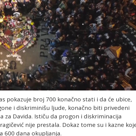
s pokazuje broj 700 konačno stati i da će ubice,
ogone i diskriminišu ljude, konačno biti privedeni
a za Davida. Ističu da progon i diskriminacija
agičević nije prestala. Dokaz tome su i kazne koj
ja 600 dana okupljanja.