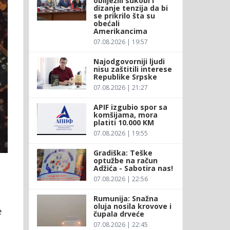
obilježili sukobi i
dizanje tenzija da bi
se prikrilo šta su
obećali
Amerikancima
07.08.2026 | 19:57
Najodgovorniji ljudi
nisu zaštitili interese
Republike Srpske
07.08.2026 | 21:27
APIF izgubio spor sa
komšijama, mora
platiti 10.000 KM
07.08.2026 | 19:55
Gradiška: Teške
optužbe na račun
Adžića - Sabotira nas!
07.08.2026 | 22:56
Rumunija: Snažna
oluja nosila krovove i
e
čupala drveće
07.08.2026 | 22:45