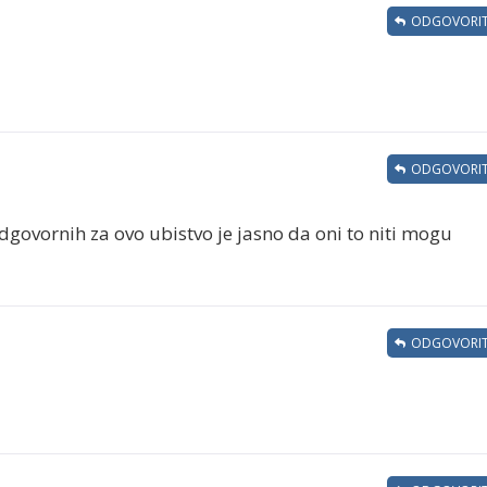
ODGOVORIT
ODGOVORIT
govornih za ovo ubistvo je jasno da oni to niti mogu
ODGOVORIT