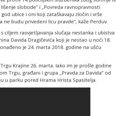
no lišenje slobode“ i „Povreda ravnopravnosti
d ubice i oni koji zataškavaju zločin i vrše
ma ne budu privedeni licu pravde“, kaže Perduv.
s ciljem rasvjetljavanja slučaja nestanka i ubistva
na Davida Dragičevića koji je nestao u noći 18.
pronađeno je 24. marta 2018. godine na ušću
Trgu Krajine 26. marta. Iako im je prošle godine
om Trgu, građani i grupa „Pravda za Davida“ od
ju u parku pored Hrama Hrista Spasitelja.