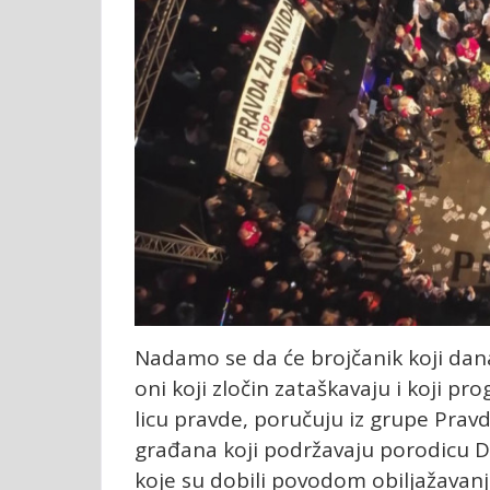
Nadamo se da će brojčanik koji dana
oni koji zločin zataškavaju i koji pr
licu pravde, poručuju iz grupe Pravd
građana koji podržavaju porodicu Dr
koje su dobili povodom obiljažavan