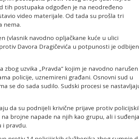
 od tih postupaka odgođen je na neodređeno
tavio video materijale. Od tada su prošla tri
sa nema.
n (vlasnik navodno opljačkane kuće u ulici
 protiv Davora Dragičevića u potpunosti je odbije
a zbog uzvika „Pravda“ kojim je navodno narušen
bama policije, uznemireni građani. Osnovni sud u
ima se do sada sudilo. Sudski procesi se nastavljaj
u da su podnijeli krivične prijave protiv policijsk
 na brojne napade na njih kao grupu, ali i suđenja
 i pravdu.
ave protiv 14 policiijskih službenika zbog sumnje d