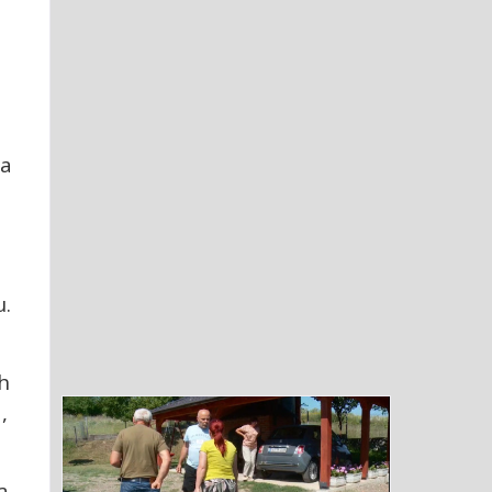
na
u.
ih
,
a