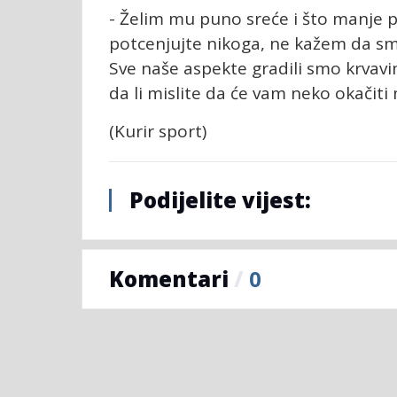
- Želim mu puno sreće i što manj
potcenjujte nikoga, ne kažem da smo
Sve naše aspekte gradili smo krvav
da li mislite da će vam neko okačiti
(Kurir sport)
Podijelite vijest:
Komentari
/
0