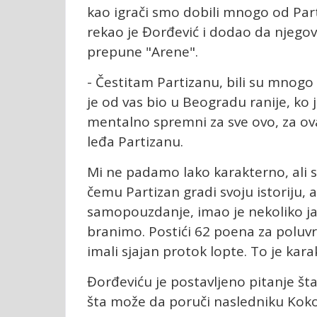
kao igrači smo dobili mnogo od Par
rekao je Đorđević i dodao da njegov
prepune "Arene".
- Čestitam Partizanu, bili su mnogo
je od vas bio u Beogradu ranije, ko 
mentalno spremni za sve ovo, za ov
leđa Partizanu.
Mi ne padamo lako karakterno, ali s
čemu Partizan gradi svoju istoriju, a
samopouzdanje, imao je nekoliko jak
branimo. Postići 62 poena za poluvr
imali sjajan protok lopte. To je kara
Đorđeviću je postavljeno pitanje št
šta može da poruči nasledniku Kok