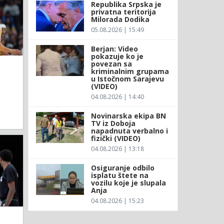
Republika Srpska je
privatna teritorija
Milorada Dodika
05.08.2026 | 15:49
Berjan: Video
pokazuje ko je
povezan sa
kriminalnim grupama
u Istočnom Sarajevu
(VIDEO)
04.08.2026 | 14:40
Novinarska ekipa BN
TV iz Doboja
napadnuta verbalno i
fizički (VIDEO)
04.08.2026 | 13:18
Osiguranje odbilo
isplatu štete na
vozilu koje je slupala
Anja
04.08.2026 | 15:23