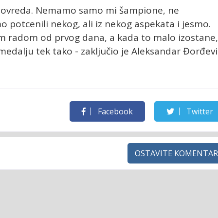
e povreda. Nemamo samo mi šampione, ne
 potcenili nekog, ali iz nekog aspekata i jesmo.
im radom od prvog dana, a kada to malo izostane,
 medalju tek tako - zaključio je Aleksandar Đorđevi
Facebook
Twitter
OSTAVITE KOMENTAR