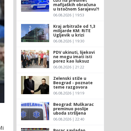
ćuti na predmet
mafijaških obračuna
u Istočnom Sarajevu?!
06.08.2026 | 19:53
Kraj arbitraže od 1,3
milijarde KM: RiTE
Ugljevik u krizi
06.08.2026 | 19:30
PDV ukinuti, lijekovi
ne mogu imati isti
porez kao luksuz
06.08.2026 | 21:22
Zelenski stiže u
Beograd - poznate
teme razgovora
06.08.2026 | 19:19
Beograd: Muškarac
preminuo poslije
uboda stršljena
06.08.2026 | 22:40
Mi
Borac savladao