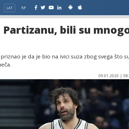
LAT
ЋР
 Partizanu, bili su mnog
riznao je da je bio na ivici suza zbog svega što s
meča.
09.01.2020 | 08