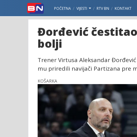
POČETNA
VIJESTI
RTV BN
KONTAKT
Đorđević čestitao
bolji
Trener Virtusa Aleksandar Đorđević p
mu priredili navijači Partizana pre 
KOŠARKA