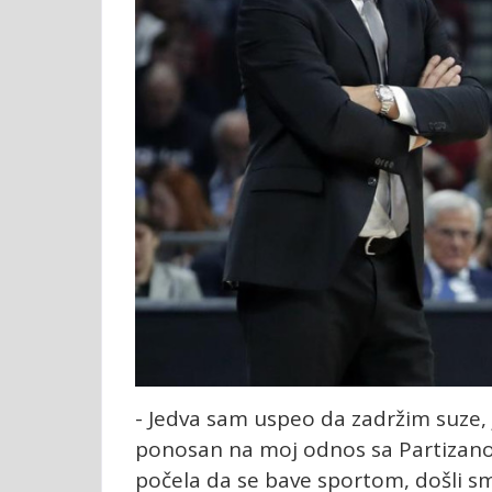
- Jedva sam uspeo da zadržim suze, 
ponosan na moj odnos sa Partizanom
počela da se bave sportom, došli sm