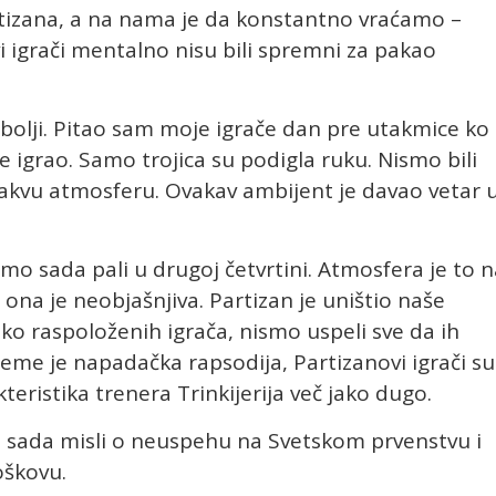
tizana, a na nama je da konstantno vraćamo –
i igrači mentalno nisu bili spremni za pakao
 bolji. Pitao sam moje igrače dan pre utakmice ko
je igrao. Samo trojica su podigla ruku. Nismo bili
akvu atmosferu. Ovakav ambijent je davao vetar 
mo sada pali u drugoj četvrtini. Atmosfera je to n
 ona je neobjašnjiva. Partizan je uništio naše
o raspoloženih igrača, nismo uspeli sve da ih
eme je napadačka rapsodija, Partizanovi igrači su
kteristika trenera Trinkijerija več jako dugo.
a sada misli o neuspehu na Svetskom prvenstvu i
oškovu.