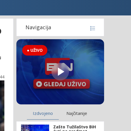
o
Navigacija
● UŽIVO
u
:44
Izdvojeno
Najčitanije
Zašto Tužilaštvo BiH