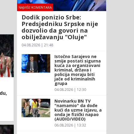
NAJVIŠE KOMENTARA
Dodik ponizio Srbe:
Predsjedniku Srpske nije
dozvolio da govori na
obilježavanju "Oluje"
04.08.2026 | 21:48
Istočno Sarajevo ne
smije postati sigurna
kuća za organizovani
kriminal, država i
policija moraju biti
jače od kriminalnih
grupa
04.08.2026 | 12:30
du,
Novinarku BN TV
"namamio" da dođe
kući da uzme izjavu, a
onda je fizički napao
(AUDIO/VIDEO)
06.08.2026 | 13:32