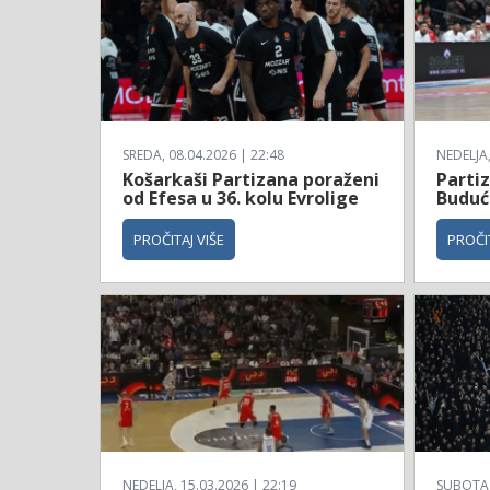
SREDA, 08.04.2026 | 22:48
NEDELJA,
Košarkaši Partizana poraženi
Parti
od Efesa u 36. kolu Evrolige
Budućn
PROČITAJ VIŠE
PROČIT
NEDELJA, 15.03.2026 | 22:19
SUBOTA, 