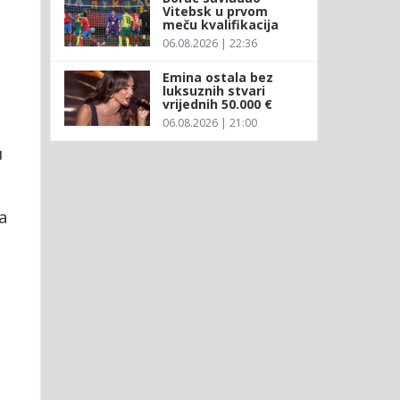
Vitebsk u prvom
meču kvalifikacija
06.08.2026 | 22:36
Emina ostala bez
luksuznih stvari
vrijednih 50.000 €
06.08.2026 | 21:00
u
a