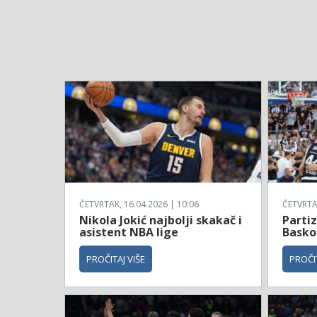
ČETVRTAK, 16.04.2026 | 10:06
ČETVRTAK
Nikola Jokić najbolji skakač i
Parti
asistent NBA lige
Basko
PROČITAJ VIŠE
PROČIT