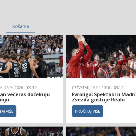
Košarka
, 16.04.2026 | 09:39
ČETVRTAK, 16.04.2026 | 09:14
zan večeras dočekuju
Evroliga: Spektakl u Madri
niju
Zvezda gostuje Realu
AJ VIŠE
PROČITAJ VIŠE