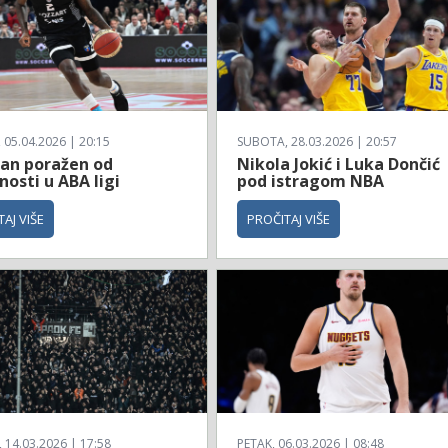
 05.04.2026 | 20:15
SUBOTA, 28.03.2026 | 20:57
zan poražen od
Nikola Jokić i Luka Dončić
osti u ABA ligi
pod istragom NBA
AJ VIŠE
PROČITAJ VIŠE
14.03.2026 | 17:58
PETAK, 06.03.2026 | 08:48