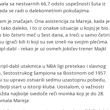
ivala sa nestvarnih 66,7 odsto uspešnosti šuta iz
a kada se radi o dalekometnim pokušajima.
am je značajan. Ona asistencija za Mareja, kada je
ko daleko, i to iz onakve situacije u kojoj je bio..
 bio četvrti meč u šest dana, a treći u samo četiri
u igrači bili ti koji su sve izneli na svojim plećima. 
pl-dabl - rekao je uz osmeh Jokićev trener Majkl
ripl-dabl utakmica u NBA ligi pretekao i slavnog
ja, šestostrukog šampiona sa Bostonom od 1957.
si su upravo ostvarili sedmu uzastopnu pobedu,
bolji start u istoriji kluba. Uostalom, o važnosti
žda najbolje svedoče reči momka koji je do 28.
amala Mareja: