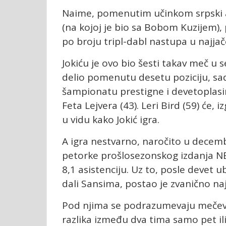
Naime, pomenutim učinkom srpski as
(na kojoj je bio sa Bobom Kuzijem), 
po broju tripl-dabl nastupa u najja
Jokiću je ovo bio šesti takav meč u se
delio pomenutu desetu poziciju, sa
šampionatu prestigne i devetoplasir
Feta Lejvera (43). Leri Bird (59) će
u vidu kako Jokić igra.
A igra nestvarno, naročito u decem
petorke prošlosezonskog izdanja NBA
8,1 asistenciju. Uz to, posle devet
dali Sansima, postao je zvanično naj
Pod njima se podrazumevaju mečevi 
razlika između dva tima samo pet i