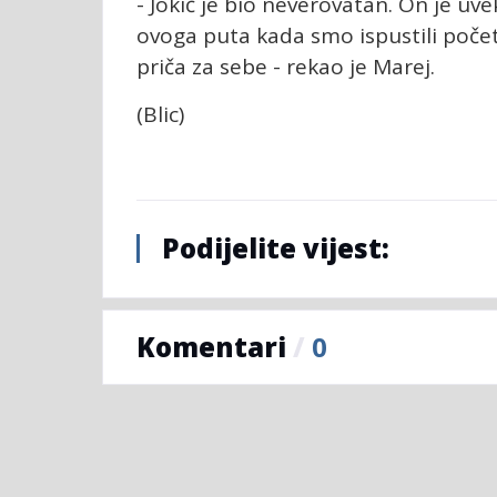
- Jokić je bio neverovatan. On je uvek
ovoga puta kada smo ispustili početn
priča za sebe - rekao je Marej.
(Blic)
Podijelite vijest:
Komentari
/
0