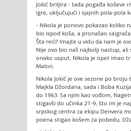
Jokić briljira - tada pogađa koševe r
igre, uključujući i sjajnih pola-pol
- Nikola je ponovo pokazao koliko n
bio ispod koša, a pronašao saigrača ta
Šta reći? Imajte u vidu da nam je ovo
Nije ovo bio naš najbolji nastup, ali s
onako usput, Nikola je opet imao tri
Malon.
Nikola Jokić
je ove sezone po broju t
Majkla Džordana, sada i Boba Kuzi
do 1963. Sa njim kao vođom, Naget
stigavši do učinka 21-9, što im je naj
srpskog centra za ekipu Denvera mo
poena stigao košem za pobedu, Dž