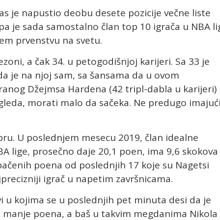
 je napustio deobu desete pozicije večne liste
pa je sada samostalno član top 10 igrača u NBA li
čem prvenstvu na svetu.
zoni, a čak 34. u petogodišnjoj karijeri. Sa 33 je
da je na njoj sam, sa šansama da u ovom
anog Džejmsa Hardena (42 tripl-dabla u karijeri) 
, izgleda, morati malo da sačeka. Ne predugo imajuć
bru. U poslednjem mesecu 2019, član idealne
 lige, prosečno daje 20,1 poen, ima 9,6 skokova 
 ubačenih poena od poslednjih 17 koje su Nagetsi
precizniji igrač u napetim završnicama.
u kojima se u poslednjih pet minuta desi da je
li manje poena, a baš u takvim megdanima Nikola