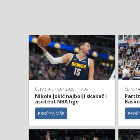
ČETVRTAK, 16.04.2026 | 10:06
ČETVRTAK
Nikola Jokić najbolji skakač i
Parti
asistent NBA lige
Basko
PROČITAJ VIŠE
PROČIT