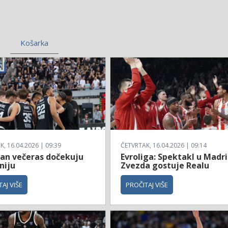
Košarka
, 16.04.2026 | 09:39
ČETVRTAK, 16.04.2026 | 09:14
zan večeras dočekuju
Evroliga: Spektakl u Madri
niju
Zvezda gostuje Realu
AJ VIŠE
PROČITAJ VIŠE