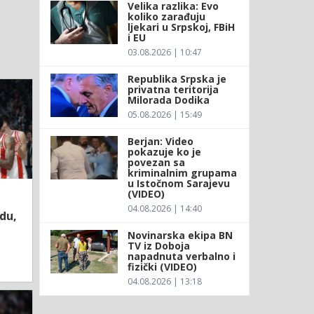
Velika razlika: Evo
koliko zarađuju
ljekari u Srpskoj, FBiH
i EU
03.08.2026 | 10:47
Republika Srpska je
privatna teritorija
Milorada Dodika
05.08.2026 | 15:49
Berjan: Video
pokazuje ko je
povezan sa
kriminalnim grupama
u Istočnom Sarajevu
(VIDEO)
04.08.2026 | 14:40
du,
Novinarska ekipa BN
TV iz Doboja
napadnuta verbalno i
fizički (VIDEO)
04.08.2026 | 13:18