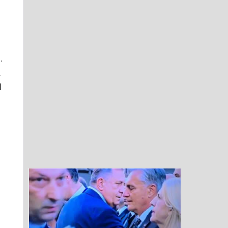
.
.
I