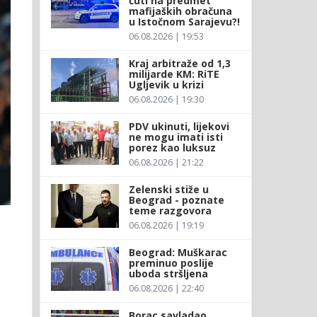
ćuti na predmet
mafijaških obračuna
u Istočnom Sarajevu?!
06.08.2026 | 19:53
Kraj arbitraže od 1,3
milijarde KM: RiTE
Ugljevik u krizi
06.08.2026 | 19:30
PDV ukinuti, lijekovi
ne mogu imati isti
porez kao luksuz
06.08.2026 | 21:22
Zelenski stiže u
Beograd - poznate
teme razgovora
06.08.2026 | 19:19
Beograd: Muškarac
,
preminuo poslije
uboda stršljena
06.08.2026 | 22:40
Borac savladao