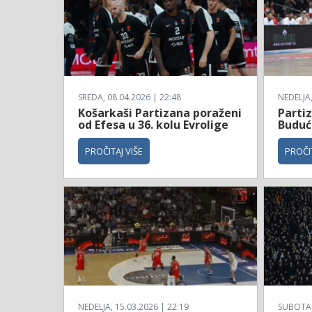
SREDA, 08.04.2026 | 22:48
NEDELJA,
Košarkaši Partizana poraženi
Parti
od Efesa u 36. kolu Evrolige
Budućn
PROČITAJ VIŠE
PROČIT
NEDELJA, 15.03.2026 | 22:19
SUBOTA, 