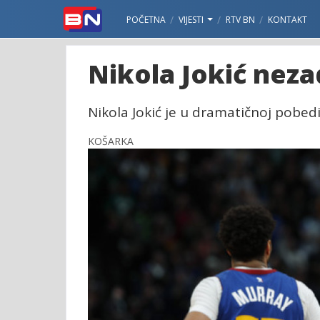
POČETNA
VIJESTI
RTV BN
KONTAKT
Nikola Jokić neza
Nikola Jokić je u dramatičnoj pobedi
KOŠARKA