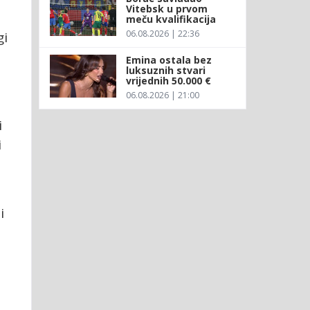
Vitebsk u prvom
meču kvalifikacija
06.08.2026 | 22:36
gi
Emina ostala bez
luksuznih stvari
vrijednih 50.000 €
06.08.2026 | 21:00
i
i
i