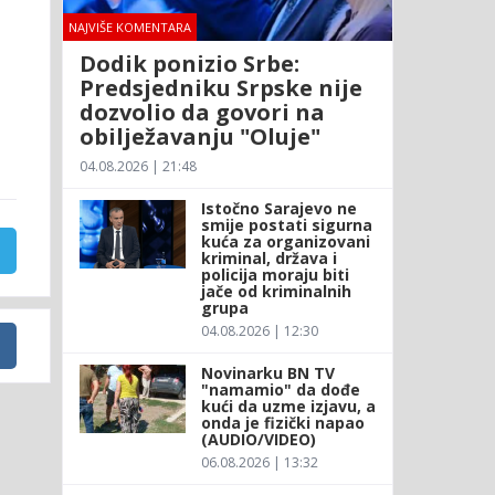
NAJVIŠE KOMENTARA
Dodik ponizio Srbe:
Predsjedniku Srpske nije
dozvolio da govori na
obilježavanju "Oluje"
04.08.2026 | 21:48
Istočno Sarajevo ne
smije postati sigurna
kuća za organizovani
kriminal, država i
policija moraju biti
jače od kriminalnih
grupa
04.08.2026 | 12:30
Novinarku BN TV
"namamio" da dođe
kući da uzme izjavu, a
onda je fizički napao
(AUDIO/VIDEO)
06.08.2026 | 13:32