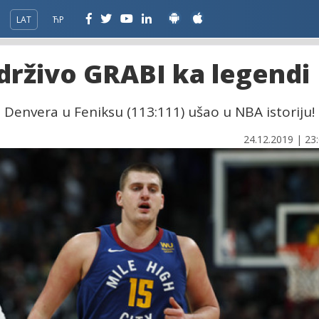
LAT
ЋР
drživo GRABI ka legendi
 Denvera u Feniksu (113:111) ušao u NBA istoriju!
24.12.2019 | 23