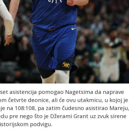
deset asistencija pomogao Nagetsima da naprave
 četvrte deonice, ali će ovu utakmicu, u kojoj je
e na 108:108, pa zatim čudesno asistirao Mareju
edu pre nego što je Džerami Grant uz zvuk sirene
istorijskom podvigu.