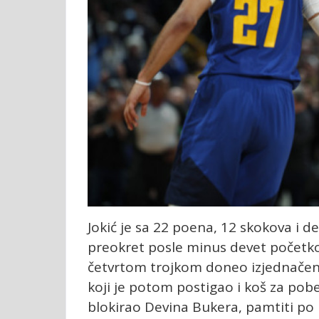
Jokić
je sa 22 poena, 12 skokova i 
preokret posle minus devet početkom
četvrtom trojkom doneo izjednačenj
koji je potom postigao i koš za pob
blokirao Devina Bukera, pamtiti po 