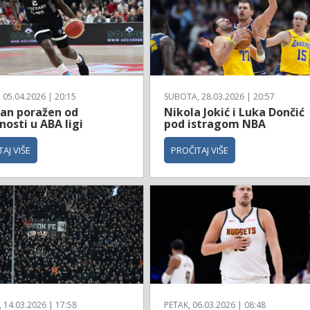
 05.04.2026 | 20:15
SUBOTA, 28.03.2026 | 20:57
zan poražen od
Nikola Jokić i Luka Dončić
osti u ABA ligi
pod istragom NBA
AJ VIŠE
PROČITAJ VIŠE
14.03.2026 | 17:58
PETAK, 06.03.2026 | 08:48