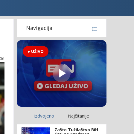
Navigacija
● UŽIVO
:06
Izdvojeno
Najčitanije
Zašto Tužilaštvo BiH