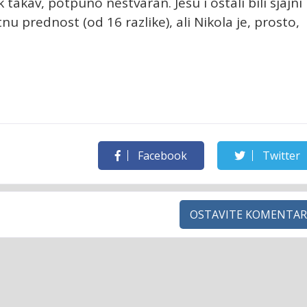
 takav, potpuno nestvaran. Jesu i ostali bili sjajni
u prednost (od 16 razlike), ali Nikola je, prosto,
Facebook
Twitter
OSTAVITE KOMENTAR