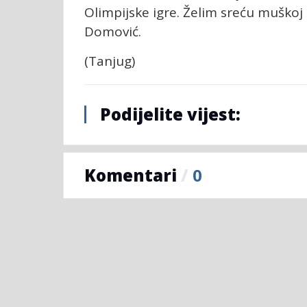
Olimpijske igre. Želim sreću muškoj i
Domović.
(Tanjug)
Podijelite vijest:
Komentari
/
0