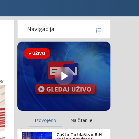
Navigacija
● UŽIVO
:36
Izdvojeno
Najčitanije
Zašto Tužilaštvo BiH