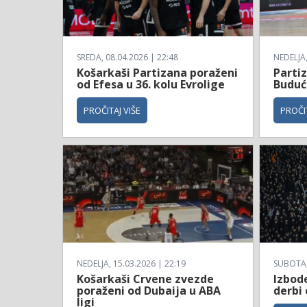
SREDA, 08.04.2026 | 22:48
NEDELJA,
Košarkaši Partizana poraženi
Parti
od Efesa u 36. kolu Evrolige
Budućn
PROČITAJ VIŠE
PROČIT
NEDELJA, 15.03.2026 | 22:19
SUBOTA, 
Košarkaši Crvene zvezde
Izbod
poraženi od Dubaija u ABA
derbi
ligi