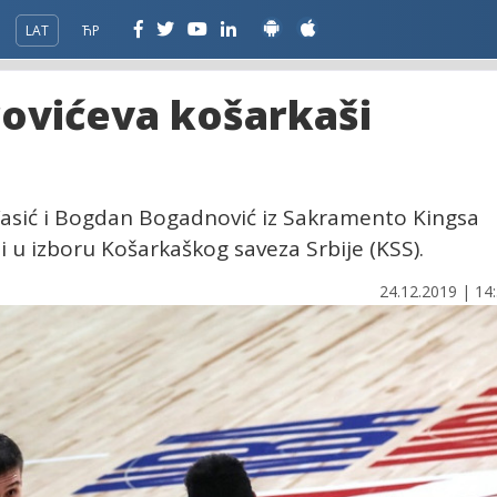
LAT
ЋР
rovićeva košarkaši
Vasić i Bogdan Bogadnović iz Sakramento Kingsa
i u izboru Košarkaškog saveza Srbije (KSS).
24.12.2019 | 14