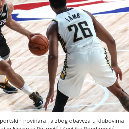
 sportskih novinara , a zbog obaveza u klubovima
ajke Nevenka Petrović i Koviljka Bogdanović.