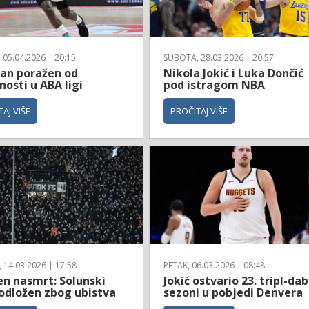
 05.04.2026 | 20:15
SUBOTA, 28.03.2026 | 20:57
zan poražen od
Nikola Jokić i Luka Dončić
osti u ABA ligi
pod istragom NBA
AJ VIŠE
PROČITAJ VIŠE
14.03.2026 | 17:58
PETAK, 06.03.2026 | 08:48
en nasmrt: Solunski
Jokić ostvario 23. tripl-dab
 odložen zbog ubistva
sezoni u pobjedi Denvera