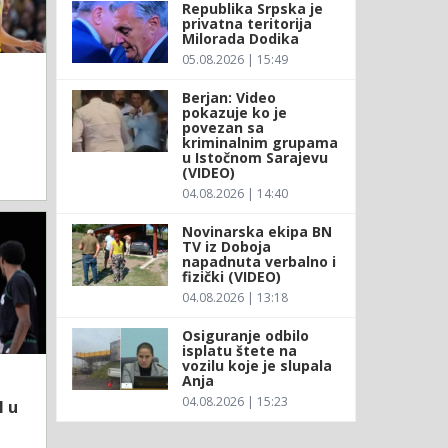
Republika Srpska je
privatna teritorija
Milorada Dodika
05.08.2026 | 15:49
Berjan: Video
pokazuje ko je
povezan sa
kriminalnim grupama
u Istočnom Sarajevu
(VIDEO)
04.08.2026 | 14:40
Novinarska ekipa BN
TV iz Doboja
napadnuta verbalno i
fizički (VIDEO)
04.08.2026 | 13:18
Osiguranje odbilo
isplatu štete na
vozilu koje je slupala
Anja
04.08.2026 | 15:23
l u