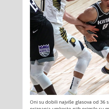
Oni su dobili najviše glasova od 36
priznanja umkesto njih primile su m