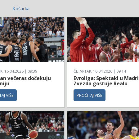
Košarka
, 16.04.2026 | 09:39
ČETVRTAK, 16.04.2026 | 09:14
zan večeras dočekuju
Evroliga: Spektakl u Madri
niju
Zvezda gostuje Realu
AJ VIŠE
PROČITAJ VIŠE