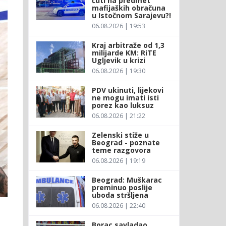
ćuti na predmet
mafijaških obračuna
u Istočnom Sarajevu?!
06.08.2026 | 19:53
Kraj arbitraže od 1,3
milijarde KM: RiTE
Ugljevik u krizi
06.08.2026 | 19:30
PDV ukinuti, lijekovi
ne mogu imati isti
porez kao luksuz
06.08.2026 | 21:22
Zelenski stiže u
Beograd - poznate
teme razgovora
06.08.2026 | 19:19
Beograd: Muškarac
preminuo poslije
uboda stršljena
06.08.2026 | 22:40
Borac savladao