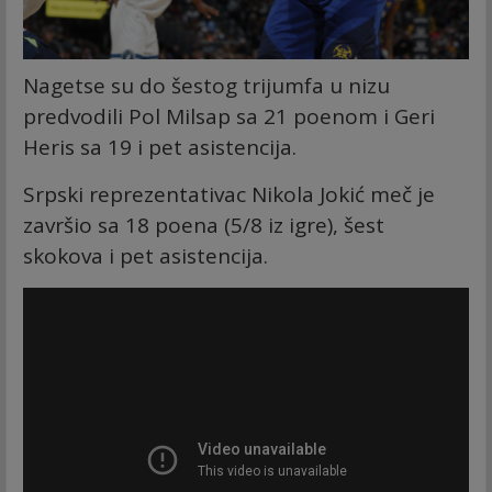
Nagetse su do šestog trijumfa u nizu
predvodili Pol Milsap sa 21 poenom i Geri
Heris sa 19 i pet asistencija.
Srpski reprezentativac Nikola Jokić meč je
završio sa 18 poena (5/8 iz igre), šest
skokova i pet asistencija.