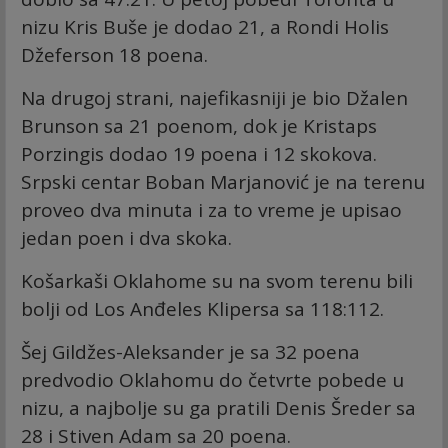
nizu Kris Buše je dodao 21, a Rondi Holis
Džeferson 18 poena.
Na drugoj strani, najefikasniji je bio Džalen
Brunson sa 21 poenom, dok je Kristaps
Porzingis dodao 19 poena i 12 skokova.
Srpski centar Boban Marjanović je na terenu
proveo dva minuta i za to vreme je upisao
jedan poen i dva skoka.
Košarkaši Oklahome su na svom terenu bili
bolji od Los Anđeles Klipersa sa 118:112.
Šej Gildžes-Aleksander je sa 32 poena
predvodio Oklahomu do četvrte pobede u
nizu, a najbolje su ga pratili Denis Šreder sa
28 i Stiven Adam sa 20 poena.