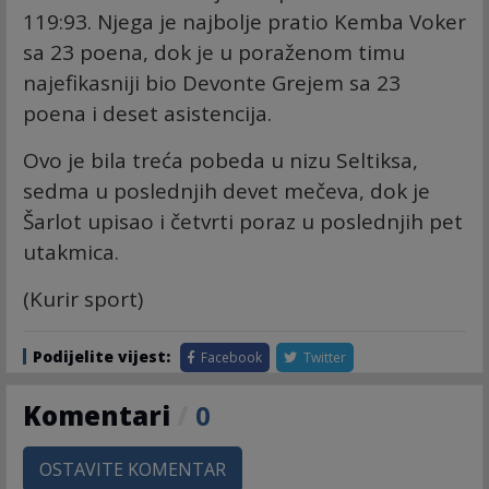
119:93. Njega je najbolje pratio Kemba Voker
sa 23 poena, dok je u poraženom timu
najefikasniji bio Devonte Grejem sa 23
poena i deset asistencija.
Ovo je bila treća pobeda u nizu Seltiksa,
sedma u poslednjih devet mečeva, dok je
Šarlot upisao i četvrti poraz u poslednjih pet
utakmica.
(Kurir sport)
Podijelite vijest:
Facebook
Twitter
Komentari
/
0
OSTAVITE KOMENTAR