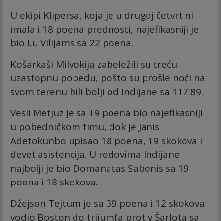
U ekipi Klipersa, koja je u drugoj četvrtini
imala i 18 poena prednosti, najefikasniji je
bio Lu Vilijams sa 22 poena.
Košarkaši Milvokija zabeležili su treću
uzastopnu pobedu, pošto su prošle noći na
svom terenu bili bolji od Indijane sa 117:89.
Vesli Metjuz je sa 19 poena bio najefikasniji
u pobedničkom timu, dok je Janis
Adetokunbo upisao 18 poena, 19 skokova i
devet asistencija. U redovima Indijane
najbolji je bio Domanatas Sabonis sa 19
poena i 18 skokova.
Džejson Tejtum je sa 39 poena i 12 skokova
vodio Boston do trijumfa protiv Šarlota sa