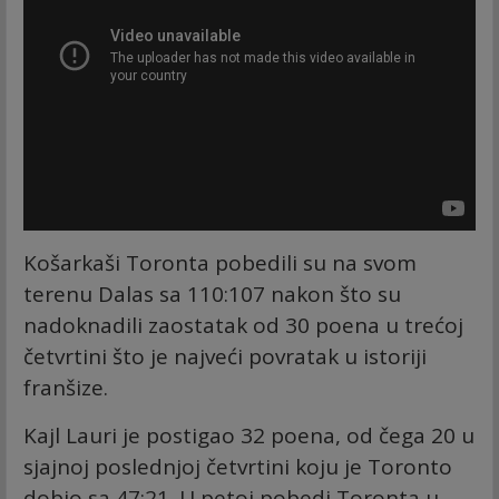
Košarkaši Toronta pobedili su na svom
terenu Dalas sa 110:107 nakon što su
nadoknadili zaostatak od 30 poena u trećoj
četvrtini što je najveći povratak u istoriji
franšize.
Kajl Lauri je postigao 32 poena, od čega 20 u
sjajnoj poslednjoj četvrtini koju je Toronto
dobio sa 47:21. U petoj pobedi Toronta u