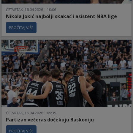
ČETVRTAK, 16.04.2026 | 10:06
Nikola Jokić najbolji skakač i asistent NBA lige
PROČITAJ VIŠE
ČETVRTAK, 16.04.2026 | 09:39
Partizan večeras dočekuju Baskoniju
PROČITAJ VIŠE