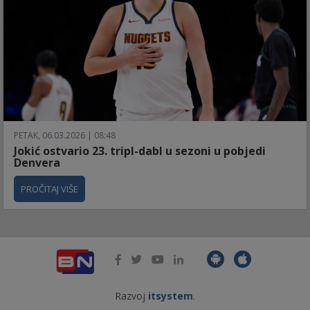
PETAK, 06.03.2026 | 08:48
Jokić ostvario 23. tripl-dabl u sezoni u pobjedi
Denvera
PROČITAJ VIŠE
Razvoj
itsystem
.