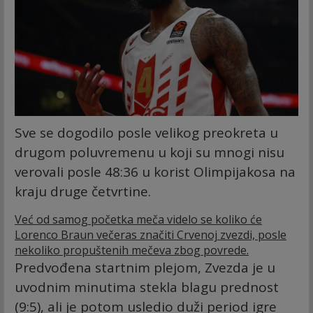
Sve se dogodilo posle velikog preokreta u
drugom poluvremenu u koji su mnogi nisu
verovali posle 48:36 u korist Olimpijakosa na
kraju druge četvrtine.
Već od samog početka meča videlo se koliko će
Lorenco Braun večeras značiti Crvenoj zvezdi, posle
nekoliko propuštenih mečeva zbog povrede.
Predvođena startnim plejom, Zvezda je u
uvodnim minutima stekla blagu prednost
(9:5), ali je potom usledio duži period igre