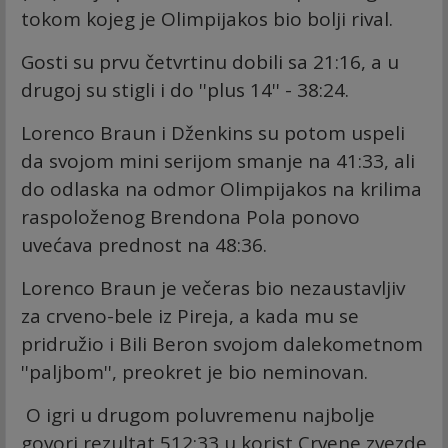
tokom kojeg je Olimpijakos bio bolji rival.
Gosti su prvu četvrtinu dobili sa 21:16, a u
drugoj su stigli i do ''plus 14'' - 38:24.
Lorenco Braun i Dženkins su potom uspeli
da svojom mini serijom smanje na 41:33, ali
do odlaska na odmor Olimpijakos na krilima
raspoloženog Brendona Pola ponovo
uvećava prednost na 48:36.
Lorenco Braun je večeras bio nezaustavljiv
za crveno-bele iz Pireja, a kada mu se
pridružio i Bili Beron svojom dalekometnom
''paljbom'', preokret je bio neminovan.
O igri u drugom poluvremenu najbolje
govori rezultat 512:33 u korist Crvene zvezde