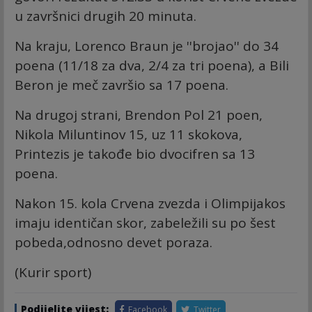
u završnici drugih 20 minuta.
Na kraju, Lorenco Braun je ''brojao'' do 34
poena (11/18 za dva, 2/4 za tri poena), a Bili
Beron je meč završio sa 17 poena.
Na drugoj strani, Brendon Pol 21 poen,
Nikola Miluntinov 15, uz 11 skokova,
Printezis je takođe bio dvocifren sa 13
poena.
Nakon 15. kola Crvena zvezda i Olimpijakos
imaju identičan skor, zabeležili su po šest
pobeda,odnosno devet poraza.
(Kurir sport)
Podijelite vijest:
Facebook
Twitter