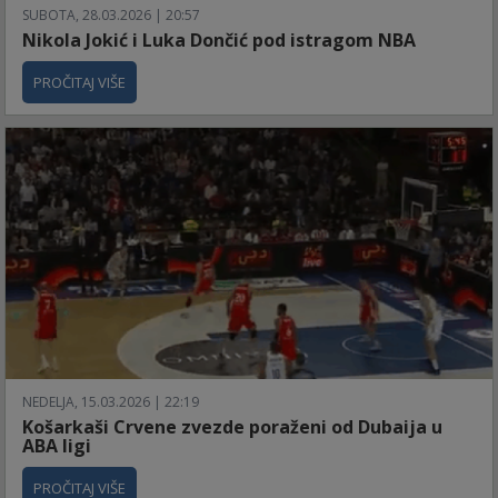
SUBOTA, 28.03.2026 | 20:57
Nikola Jokić i Luka Dončić pod istragom NBA
PROČITAJ VIŠE
NEDELJA, 15.03.2026 | 22:19
Košarkaši Crvene zvezde poraženi od Dubaija u
ABA ligi
PROČITAJ VIŠE