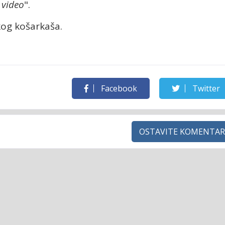
 video
".
skog košarkaša.
Facebook
Twitter
OSTAVITE KOMENTAR