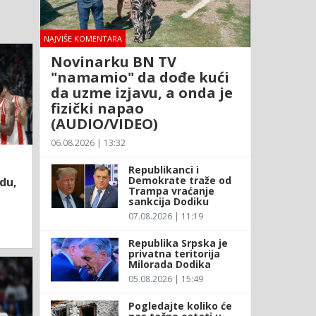
NAJVIŠE KOMENTARA
Novinarku BN TV
"namamio" da dođe kući
da uzme izjavu, a onda je
fizički napao
(AUDIO/VIDEO)
06.08.2026 | 13:32
Republikanci i
Demokrate traže od
du,
Trampa vraćanje
sankcija Dodiku
07.08.2026 | 11:19
Republika Srpska je
privatna teritorija
Milorada Dodika
05.08.2026 | 15:49
Pogledajte koliko će