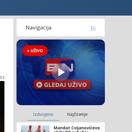
Navigacija
● UŽIVO
:03
Izdvojeno
Najčitanije
Mandat Cvijanovićeve