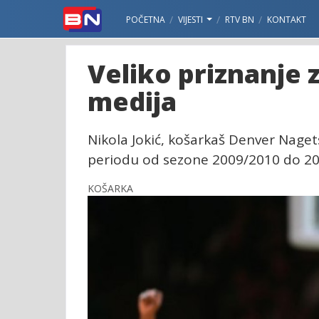
POČETNA
VIJESTI
RTV BN
KONTAKT
Veliko priznanje 
medija
Nikola Jokić, košarkaš Denver Naget
periodu od sezone 2009/2010 do 201
KOŠARKA