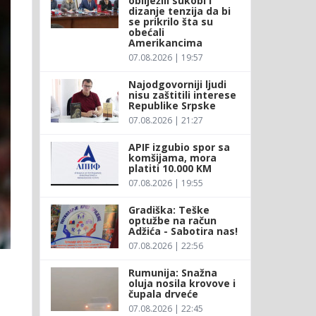
obilježili sukobi i
dizanje tenzija da bi
se prikrilo šta su
obećali
Amerikancima
07.08.2026 | 19:57
Najodgovorniji ljudi
nisu zaštitili interese
Republike Srpske
07.08.2026 | 21:27
APIF izgubio spor sa
komšijama, mora
platiti 10.000 KM
07.08.2026 | 19:55
Gradiška: Teške
optužbe na račun
Adžića - Sabotira nas!
07.08.2026 | 22:56
Rumunija: Snažna
oluja nosila krovove i
čupala drveće
07.08.2026 | 22:45