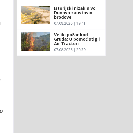
Istorijski nizak nivo
Dunava zaustavio
brodove
i
07.08.2026 | 19:41
Veliki požar kod
Gruda: U pomoć stigli
Air Tractori
07.08.2026 | 20:39
j
 o