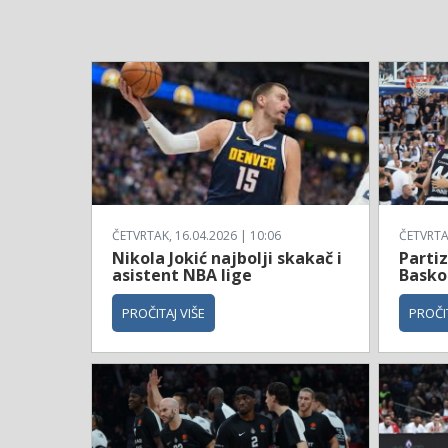
ČETVRTAK, 16.04.2026 | 10:06
ČETVRTAK
Nikola Jokić najbolji skakač i
Parti
asistent NBA lige
Basko
PROČITAJ VIŠE
PROČIT