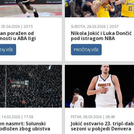
 05.04.2026 | 20:15
SUBOTA, 28.03.2026 | 20:57
zan poražen od
Nikola Jokić i Luka Dončić
osti u ABA ligi
pod istragom NBA
AJ VIŠE
PROČITAJ VIŠE
14.03.2026 | 17:58
PETAK, 06.03.2026 | 08:48
en nasmrt: Solunski
Jokić ostvario 23. tripl-dab
 odložen zbog ubistva
sezoni u pobjedi Denvera