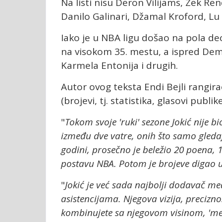
Na listi nisu Deron Vilijams, Zek Re
Danilo Galinari, Džamal Kroford, Lu 
Iako je u NBA ligu došao na pola de
na visokom 35. mestu, a ispred Dem
Karmela Entonija i drugih.
Autor ovog teksta Endi Bejli rangirao
(brojevi, tj. statistika, glasovi publ
"
Tokom svoje 'ruki' sezone Jokić nije 
između dve vatre, onih što samo gledaju
godini, prosečno je beležio 20 poena, 1
postavu NBA. Potom je brojeve digao u
"
Jokić je već sada najbolji dodavač međ
asistencijama. Njegova vizija, precizno
kombinujete sa njegovom visinom, 'me