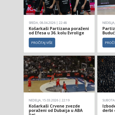
SREDA, 08.04.2026 | 22:48
NEDELJA,
Košarkaši Partizana poraženi
Parti
od Efesa u 36. kolu Evrolige
Budućn
PROČITAJ VIŠE
PROČIT
NEDELJA, 15.03.2026 | 22:19
SUBOTA, 
Košarkaši Crvene zvezde
Izbod
poraženi od Dubaija u ABA
derbi
ligi