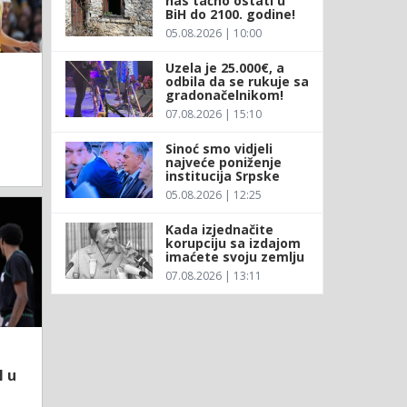
nas tačno ostati u
BiH do 2100. godine!
05.08.2026 | 10:00
Uzela je 25.000€, a
odbila da se rukuje sa
gradonačelnikom!
07.08.2026 | 15:10
Sinoć smo vidjeli
najveće poniženje
institucija Srpske
05.08.2026 | 12:25
Kada izjednačite
korupciju sa izdajom
imaćete svoju zemlju
07.08.2026 | 13:11
l u