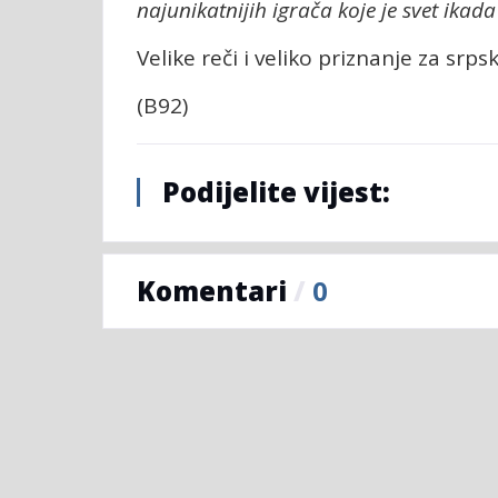
najunikatnijih igrača koje je svet ikada
Velike reči i veliko priznanje za srp
(B92)
Podijelite vijest:
Komentari
/
0