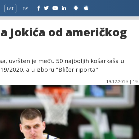
LAT
ЋР
za Jokića od američkog
sa, uvršten je među 50 najboljih košarkaša u
9/2020, a u izboru "Bličer riporta"
19.12.2019 | 19