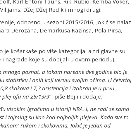
ndolf, Karl Entoni Tauns, Riki Rubio, Kemba Voker,
Vilijams, Džej Džej Redik i mnogi drugi.
cenije, odnosno u sezoni 2015/2016, Jokić se nalaz
ara Derozana, Demarkusa Kazinsa, Pola Pirsa,
 je košarkaše po više kategorija, a tri glavne su
ike i nagrade koje su dobijali u ovom periodu).
bio mnogo poznat, a tokom naredne dve godine bio je
 statistiku i onih koji veruju svojim očima. U četvrto
0,8 skokova i 7,3 asistencija i izabran je u prvu
 plej-ofu na 25/13/9
", piše Bejli i dodaje:
u visokim igračima u istoriji NBA. I, ne radi se samo
st i tajming su kao kod najboljih plejeva. Kada sve to
kanom' rukom i skokovima, Jokić je jedan od