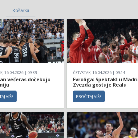
Košarka
, 16.04.2026 | 09:39
ČETVRTAK, 16.04.2026 | 09:14
zan večeras dočekuju
Evroliga: Spektakl u Madri
niju
Zvezda gostuje Realu
AJ VIŠE
PROČITAJ VIŠE