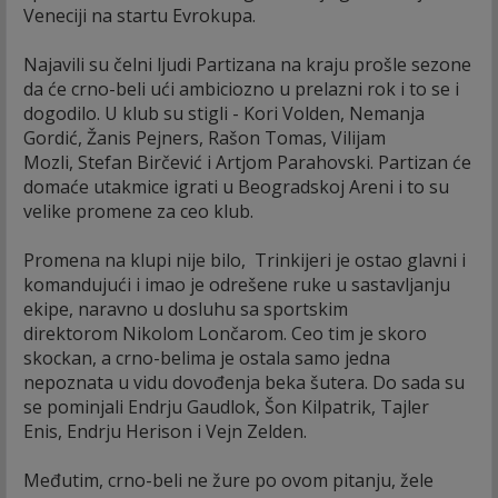
Veneciji na startu Evrokupa.
Najavili su čelni ljudi Partizana na kraju prošle sezone
da će crno-beli ući ambiciozno u prelazni rok i to se i
dogodilo. U klub su stigli - Kori Volden, Nemanja
Gordić, Žanis Pejners, Rašon Tomas, Vilijam
Mozli, Stefan Birčević i Artjom Parahovski. Partizan će
domaće utakmice igrati u Beogradskoj Areni i to su
velike promene za ceo klub.
Promena na klupi nije bilo, Trinkijeri je ostao glavni i
komandujući i imao je odrešene ruke u sastavljanju
ekipe, naravno u dosluhu sa sportskim
direktorom Nikolom Lončarom. Ceo tim je skoro
skockan, a crno-belima je ostala samo jedna
nepoznata u vidu dovođenja beka šutera. Do sada su
se pominjali Endrju Gaudlok, Šon Kilpatrik, Tajler
Enis, Endrju Herison i Vejn Zelden.
Međutim, crno-beli ne žure po ovom pitanju, žele