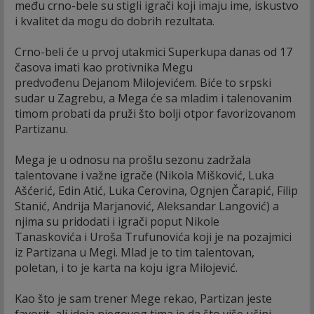
među crno-bele su stigli igrači koji imaju ime, iskustvo
i kvalitet da mogu do dobrih rezultata.
Crno-beli će u prvoj utakmici Superkupa danas od 17
časova imati kao protivnika Megu
predvođenu Dejanom Milojevićem. Biće to srpski
sudar u Zagrebu, a Mega će sa mladim i talenovanim
timom probati da pruži što bolji otpor favorizovanom
Partizanu.
Mega je u odnosu na prošlu sezonu zadržala
talentovane i važne igrače (Nikola Mišković, Luka
Ašćerić, Edin Atić, Luka Cerovina, Ognjen Čarapić, Filip
Stanić, Andrija Marjanović, Aleksandar Langović) a
njima su pridodati i igrači poput Nikole
Tanaskovića i Uroša Trufunovića koji je na pozajmici
iz Partizana u Megi. Mlad je to tim talentovan,
poletan, i to je karta na koju igra Milojević.
Kao što je sam trener Mege rekao, Partizan jeste