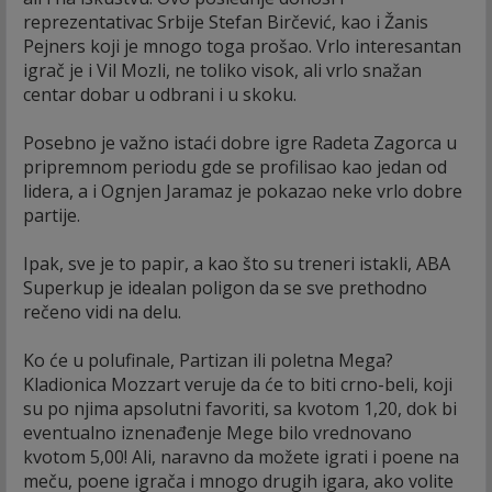
reprezentativac Srbije Stefan Birčević, kao i Žanis
Pejners koji je mnogo toga prošao. Vrlo interesantan
igrač je i Vil Mozli, ne toliko visok, ali vrlo snažan
centar dobar u odbrani i u skoku.
Posebno je važno istaći dobre igre Radeta Zagorca u
pripremnom periodu gde se profilisao kao jedan od
lidera, a i Ognjen Jaramaz je pokazao neke vrlo dobre
partije.
Ipak, sve je to papir, a kao što su treneri istakli, ABA
Superkup je idealan poligon da se sve prethodno
rečeno vidi na delu.
Ko će u polufinale, Partizan ili poletna Mega?
Kladionica Mozzart veruje da će to biti crno-beli, koji
su po njima apsolutni favoriti, sa kvotom 1,20, dok bi
eventualno iznenađenje Mege bilo vrednovano
kvotom 5,00! Ali, naravno da možete igrati i poene na
meču, poene igrača i mnogo drugih igara, ako volite