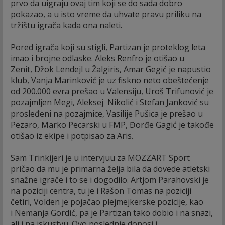
prvo da uigraju ovaj tim koji se do sada dobro
pokazao, a u isto vreme da uhvate pravu priliku na
tržištu igrača kada ona naleti.
Pored igrača koji su stigli, Partizan je proteklog leta
imao i brojne odlaske. Aleks Renfro je otišao u
Zenit, Džok Lendejl u Žalgiris, Amar Gegić je napustio
klub, Vanja Marinković je uz fiskno neto obeštećenje
od 200.000 evra prešao u Valensiju, Uroš Trifunović je
pozajmljen Megi, Aleksej Nikolić i Stefan Janković su
prosleđeni na pozajmice, Vasilije Pušica je prešao u
Pezaro, Marko Pecarski u FMP, Đorđe Gagić je takođe
otišao iz ekipe i potpisao za Aris.
Sam Trinkijeri je u intervjuu za MOZZART Sport
pričao da mu je primarna želja bila da dovede atletski
snažne igrače i to se i dogodilo. Artjom Parahovski je
na poziciji centra, tu je i Rašon Tomas na poziciji
četiri, Volden je pojačao plejmejkerske pozicije, kao
i Nemanja Gordić, pa je Partizan tako dobio i na snazi,
ali i na iskustvu. Ovo poslednje donosi i