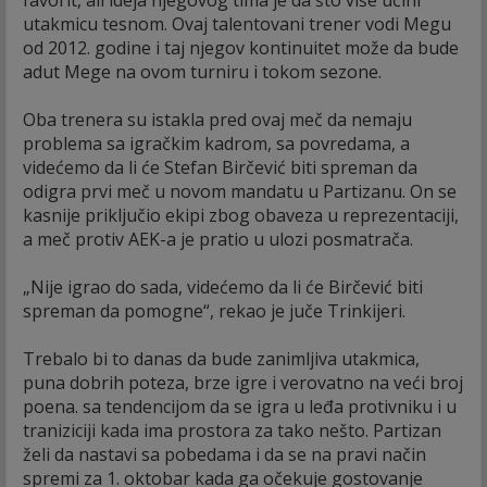
favorit, ali ideja njegovog tima je da što više učini
utakmicu tesnom. Ovaj talentovani trener vodi Megu
od 2012. godine i taj njegov kontinuitet može da bude
adut Mege na ovom turniru i tokom sezone.
Oba trenera su istakla pred ovaj meč da nemaju
problema sa igračkim kadrom, sa povredama, a
videćemo da li će Stefan Birčević biti spreman da
odigra prvi meč u novom mandatu u Partizanu. On se
kasnije priključio ekipi zbog obaveza u reprezentaciji,
a meč protiv AEK-a je pratio u ulozi posmatrača.
„Nije igrao do sada, videćemo da li će Birčević biti
spreman da pomogne“, rekao je juče Trinkijeri.
Trebalo bi to danas da bude zanimljiva utakmica,
puna dobrih poteza, brze igre i verovatno na veći broj
poena. sa tendencijom da se igra u leđa protivniku i u
traniziciji kada ima prostora za tako nešto. Partizan
želi da nastavi sa pobedama i da se na pravi način
spremi za 1. oktobar kada ga očekuje gostovanje