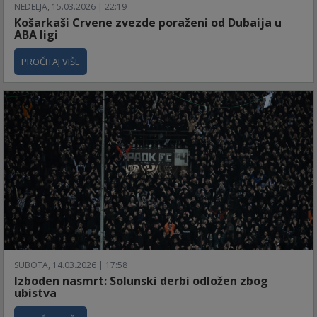
NEDELJA, 15.03.2026 | 22:19
Košarkaši Crvene zvezde poraženi od Dubaija u
ABA ligi
PROČITAJ VIŠE
SUBOTA, 14.03.2026 | 17:58
Izboden nasmrt: Solunski derbi odložen zbog
ubistva