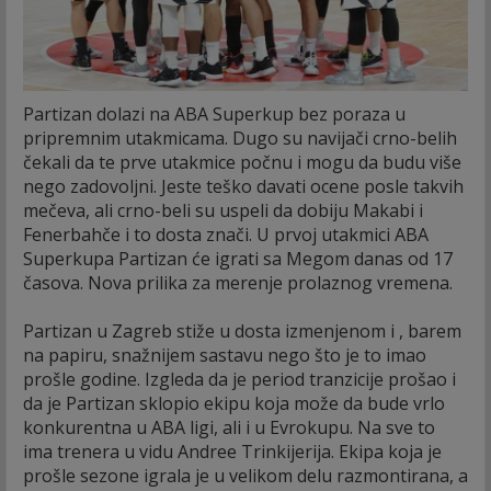
Partizan dolazi na ABA Superkup bez poraza u
pripremnim utakmicama. Dugo su navijači crno-belih
čekali da te prve utakmice počnu i mogu da budu više
nego zadovoljni. Jeste teško davati ocene posle takvih
mečeva, ali crno-beli su uspeli da dobiju Makabi i
Fenerbahče i to dosta znači. U prvoj utakmici ABA
Superkupa Partizan će igrati sa Megom danas od 17
časova. Nova prilika za merenje prolaznog vremena.
Partizan u Zagreb stiže u dosta izmenjenom i , barem
na papiru, snažnijem sastavu nego što je to imao
prošle godine. Izgleda da je period tranzicije prošao i
da je Partizan sklopio ekipu koja može da bude vrlo
konkurentna u ABA ligi, ali i u Evrokupu. Na sve to
ima trenera u vidu Andree Trinkijerija. Ekipa koja je
prošle sezone igrala je u velikom delu razmontirana, a