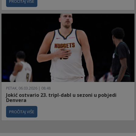
PROČITAJ VIŠE
PETAK, 06.03.2026 | 08:48
Jokić ostvario 23. tripl-dabl u sezoni u pobjedi
Denvera
PROČITAJ VIŠE