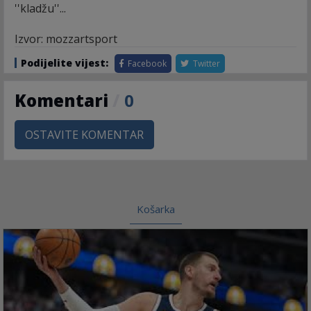
''kladžu''...
Izvor: mozzartsport
Podijelite vijest:
Facebook
Twitter
Komentari
/
0
OSTAVITE KOMENTAR
Košarka