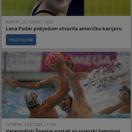
SUBOTA, 25.10.2025 | 15:52
Lana Pudar pobjedom otvorila američku karijeru
PROČITAJ VIŠE
ČETVRTAK, 24.07.2025 | 17:00
Vaterpolisti Španije postali su svjetski šampioni