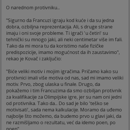
O narednom protivniku...
"Sigurno da Francuzi igraju kod kuće i da su jedna
dobra, ozbiljna reprezentacija. Ali, s druge strane
imaju i oni svoje probleme. Ti igrači 'u četiri' su
tehnički su mnogo jaki, ali neki centimetar više im fali.
Tako da mi mora tu da koristimo naše fizičke
predispozicije, imamo mogućnost da ih zaustavimo",
rekao je Kovač i zaključio:
"Biće veliki motiv i mojim igračima. Pričamo kako su
protivnici imali više motiva od nas, sad mi imamo veliki
motiv. Prvo, zbog ulaska u finale. Drugo, da
pokažemo i tim Francuzima da smo ozbiljan protivnik
za kvalifikacije za Olimpijske igre, jer su nam oni jedni
od protivnika. Tako da... Do sad je bilo 'teško se
motivisati', sada nema kalkulacije. Moramo da uđemo
najbolje što možemo, da budemo prvo u glavi jaki, da
ne razmišljamo o rezultatu, već da idemo poen, po
poen".