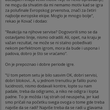
ne mogu da shvatim da mi nemamo motiv kad se igra
za polufinale Evropskog prvenstva, znači za četiri
najbolje evropske ekipe. Moglo je mnogo bolje",
rekao je Kovač i dodao:
"Reakcija na njihove servise? Dogovorili smo se da
ostavljamo linije, nismo odradili. Ali, opet, na kraju je
važan rezultat, ne može se ni stalno pobeđivati
nekom perfektnom igrom, mora da bude i uspona i
padova, dobro je što se vraćamo".
On je prepoznao i dobre periode igre.
"U tom petom setu je bilo sasvim OK, dobri servisi,
dobri blokovi... A, u jednom trenutku je falilo puno
lucidnosti, nismo dodavali kontre, lopte su nam
padale, treba da odigramo, a niko ne odigra i lopta
padne. To je možda i taj strah od neuspeha, jer kad
smo pričali na početku svega ovoga o tome gde treba
najviše da se radi? Najviše treba da se radi u glavama