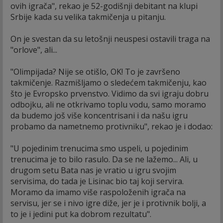
ovih igrača", rekao je 52-godišnji debitant na klupi
Srbije kada su velika takmičenja u pitanju.
On je svestan da su letošnji neuspesi ostavili traga na
"orlove", ali...
"Olimpijada? Nije se otišlo, OK! To je završeno
takmičenje. Razmišljamo o sledećem takmičenju, kao
što je Evropsko prvenstvo. Vidimo da svi igraju dobru
odbojku, ali ne otkrivamo toplu vodu, samo moramo
da budemo još više koncentrisani i da našu igru
probamo da nametnemo protivniku", rekao je i dodao:
"U pojedinim trenucima smo uspeli, u pojedinim
trenucima je to bilo rasulo. Da se ne lažemo... Ali, u
drugom setu Bata nas je vratio u igru svojim
servisima, do tada je Lisinac bio taj koji servira.
Moramo da imamo više raspoloženih igrača na
servisu, jer se i nivo igre diže, jer je i protivnik bolji, a
to je i jedini put ka dobrom rezultatu".