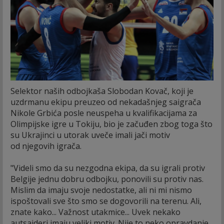
Selektor naših odbojkaša Slobodan Kovač, koji je
uzdrmanu ekipu preuzeo od nekadašnjeg saigrača
Nikole Grbića posle neuspeha u kvalifikacijama za
Olimpijske igre u Tokiju, bio je začuđen zbog toga što
su Ukrajinci u utorak uveče imali jači motiv
od njegovih igrača.
"Videli smo da su nezgodna ekipa, da su igrali protiv
Belgije jednu dobru odbojku, ponovili su protiv nas.
Mislim da imaju svoje nedostatke, ali ni mi nismo
ispoštovali sve što smo se dogovorili na terenu. Ali,
znate kako... Važnost utakmice... Uvek nekako
autsajderi imaju veliki motiv. Nije to neko opravdanje,