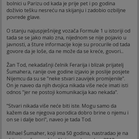
bolnici u Parizu od kada je prije pet i po godina
doživio tešku nesreću na skijanju i zadobio ozbiljne
povrede glave.
O stanju najuspješnijeg vozača Formule 1 u istoriji od
tada se se jako malo zna, nijednom se nije pojavio u
javnosti, a šture informacije koje su procurile od tada
govore da je loše, da ne može da se kreće, govori...
Žan Tod, nekadašnji čelnik Ferarija i blizak prijatelj
Šumahera, ranije ove godine izjavio je poslije posjete
Nijemcu da su se "neke stvari zauvijek promijenile".
On je naveo da njih dvojica nikada više neće imati isti
odnos "jer ne postoji komunikacija kao nekada".
"Stvari nikada više neće biti iste. Mogu samo da
kažem da se njegova porodica dobro brine o njemu i
on se i dalje bori", naveo je tada Tod.
Mihael Šumaher, koji ima 50 godina, nastradao je na