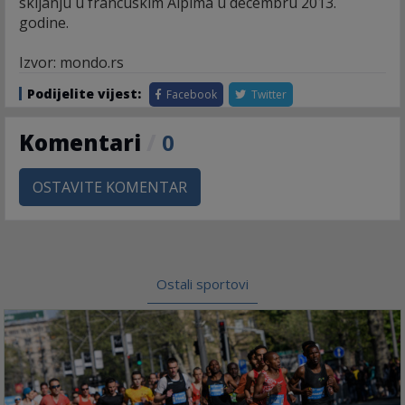
skijanju u francuskim Alpima u decembru 2013.
godine.
Izvor: mondo.rs
Podijelite vijest:
Facebook
Twitter
Komentari
/
0
OSTAVITE KOMENTAR
Ostali sportovi