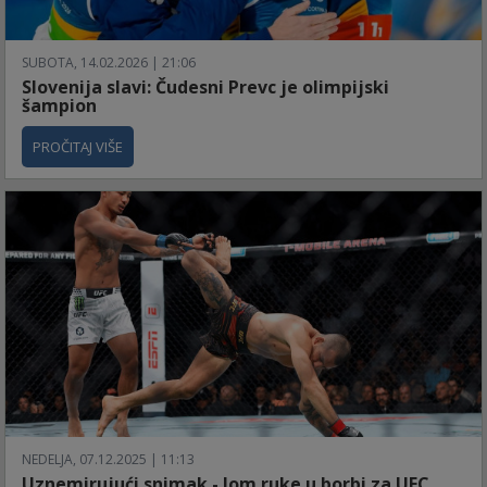
SUBOTA, 14.02.2026 | 21:06
Slovenija slavi: Čudesni Prevc je olimpijski
šampion
PROČITAJ VIŠE
NEDELJA, 07.12.2025 | 11:13
Uznemirujući snimak - lom ruke u borbi za UFC