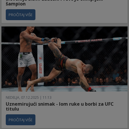
šampion
PROČITAJ VIŠE
NEDELJA, 07.12.2025 | 11:13
Uznemirujući snimak - lom ruke u borbi za UFC
titulu
PROČITAJ VIŠE