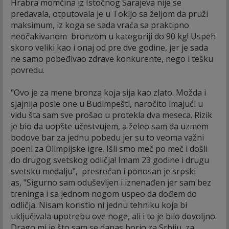
Hrabra momčina iz Istočnog Sarajeva nije se
predavala, otputovala je u Tokijo sa željom da pruži
maksimum, iz koga se sada vraća sa praktipno
neočakivanom bronzom u kategoriji do 90 kg! Uspeh
skoro veliki kao i onaj od pre dve godine, jer je sada
ne samo pobeđivao zdrave konkurente, nego i tešku
povredu.
"Ovo je za mene bronza koja sija kao zlato. Možda i
sjajnija posle one u Budimpešti, naročito imajući u
vidu šta sam sve prošao u protekla dva meseca. Rizik
je bio da uopšte učestvujem, a želeo sam da uzmem
bodove bar za jednu pobedu jer su to veoma važni
poeni za Olimpijske igre. Išli smo meč po meč i došli
do drugog svetskog odličja! Imam 23 godine i drugu
svetsku medalju", presrećan i ponosan je srpski
as, "Sigurno sam oduševljen i iznenađen jer sam bez
treninga i sa jednom nogom uspeo da dođem do
odličja. Nisam koristio ni jednu tehniku koja bi
uključivala upotrebu ove noge, ali i to je bilo dovoljno.
Drago mi je što sam se danas borio za Srbiju, za