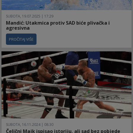
SUBOTA, 19.07.2025 | 17:29
Mandić: Utakmica protiv SAD biće plivačka i
agresivna
PROČITAJ VIŠE
SUBOTA, 16.11.2024 | 08:30
Čelični Majk ispisao istoriju, ali sad bez pobjede