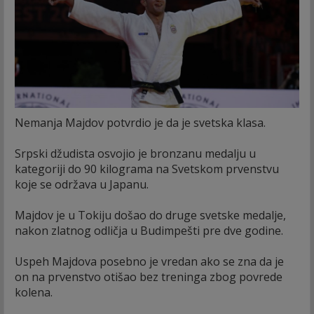
Nemanja Majdov potvrdio je da je svetska klasa.
Srpski džudista osvojio je bronzanu medalju u
kategoriji do 90 kilograma na Svetskom prvenstvu
koje se održava u Japanu.
Majdov je u Tokiju došao do druge svetske medalje,
nakon zlatnog odličja u Budimpešti pre dve godine.
Uspeh Majdova posebno je vredan ako se zna da je
on na prvenstvo otišao bez treninga zbog povrede
kolena.