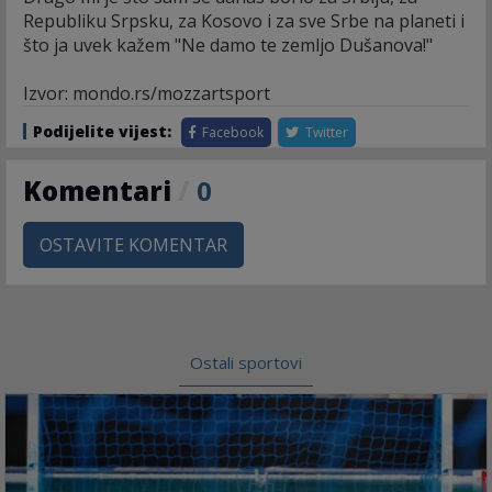
Republiku Srpsku, za Kosovo i za sve Srbe na planeti i
što ja uvek kažem "Ne damo te zemljo Dušanova!"
Izvor: mondo.rs/mozzartsport
Podijelite vijest:
Facebook
Twitter
Komentari
/
0
OSTAVITE KOMENTAR
Ostali sportovi