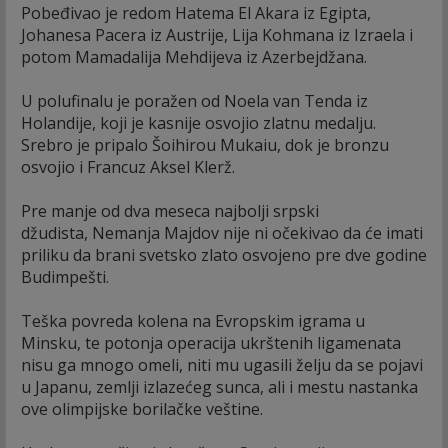
Pobeđivao je redom Hatema El Akara iz Egipta,
Johanesa Pacera iz Austrije, Lija Kohmana iz Izraela i
potom Mamadalija Mehdijeva iz Azerbejdžana.
U polufinalu je poražen od Noela van Tenda iz
Holandije, koji je kasnije osvojio zlatnu medalju.
Srebro je pripalo Šoihirou Mukaiu, dok je bronzu
osvojio i Francuz Aksel Klerž.
Pre manje od dva meseca najbolji srpski
džudista, Nemanja Majdov nije ni očekivao da će imati
priliku da brani svetsko zlato osvojeno pre dve godine
Budimpešti.
Teška povreda kolena na Evropskim igrama u
Minsku, te potonja operacija ukrštenih ligamenata
nisu ga mnogo omeli, niti mu ugasili želju da se pojavi
u Japanu, zemlji izlazećeg sunca, ali i mestu nastanka
ove olimpijske borilačke veštine.