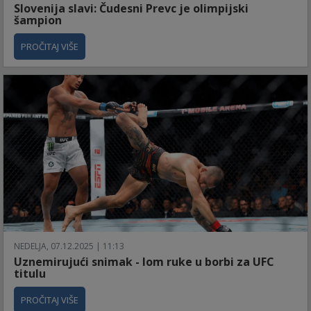
Slovenija slavi: Čudesni Prevc je olimpijski
šampion
PROČITAJ VIŠE
NEDELJA, 07.12.2025 | 11:13
Uznemirujući snimak - lom ruke u borbi za UFC
titulu
PROČITAJ VIŠE