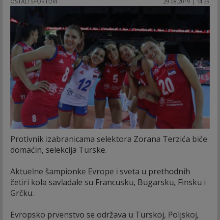
OSTALI SPORTOVI
29.08.2019 | 14:39
Protivnik izabranicama selektora Zorana Terzića biće
domaćin, selekcija Turske.
Aktuelne šampionke Evrope i sveta u prethodnih
četiri kola savladale su Francusku, Bugarsku, Finsku i
Grčku.
Evropsko prvenstvo se održava u Turskoj, Poljskoj,