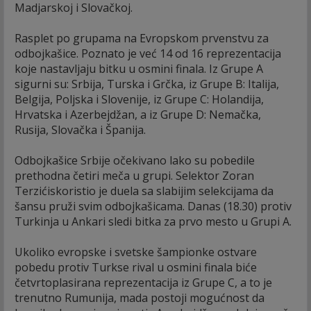
Madjarskoj i Slovačkoj.
Rasplet po grupama na Evropskom prvenstvu za
odbojkašice. Poznato je već 14 od 16 reprezentacija
koje nastavljaju bitku u osmini finala. Iz Grupe A
sigurni su: Srbija, Turska i Grčka, iz Grupe B: Italija,
Belgija, Poljska i Slovenije, iz Grupe C: Holandija,
Hrvatska i Azerbejdžan, a iz Grupe D: Nemačka,
Rusija, Slovačka i Španija.
Odbojkašice Srbije očekivano lako su pobedile
prethodna četiri meča u grupi. Selektor Zoran
Terzićiskoristio je duela sa slabijim selekcijama da
šansu pruži svim odbojkašicama. Danas (18.30) protiv
Turkinja u Ankari sledi bitka za prvo mesto u Grupi A.
Ukoliko evropske i svetske šampionke ostvare
pobedu protiv Turkse rival u osmini finala biće
četvrtoplasirana reprezentacija iz Grupe C, a to je
trenutno Rumunija, mada postoji mogućnost da