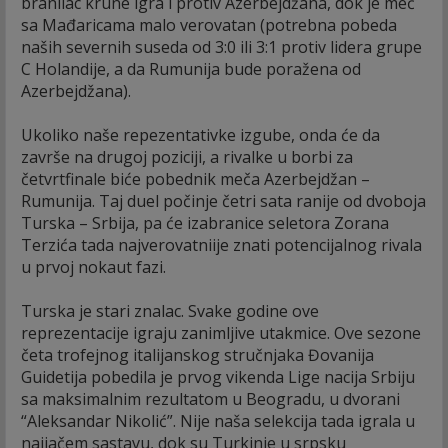
branilac krune igra i protiv Azerbejdžana, dok je meč
sa Mađaricama malo verovatan (potrebna pobeda
naših severnih suseda od 3:0 ili 3:1 protiv lidera grupe
C Holandije, a da Rumunija bude poražena od
Azerbejdžana).
Ukoliko naše repezentativke izgube, onda će da
završe na drugoj poziciji, a rivalke u borbi za
četvrtfinale biće pobednik meča Azerbejdžan –
Rumunija. Taj duel počinje četri sata ranije od dvoboja
Turska – Srbija, pa će izabranice seletora Zorana
Terzića tada najverovatniije znati potencijalnog rivala
u prvoj nokaut fazi.
Turska je stari znalac. Svake godine ove
reprezentacije igraju zanimljive utakmice. Ove sezone
četa trofejnog italijanskog stručnjaka Đovanija
Guidetija pobedila je prvog vikenda Lige nacija Srbiju
sa maksimalnim rezultatom u Beogradu, u dvorani
“Aleksandar Nikolić”. Nije naša selekcija tada igrala u
najjačem sastavu, dok su Turkinje u srpsku