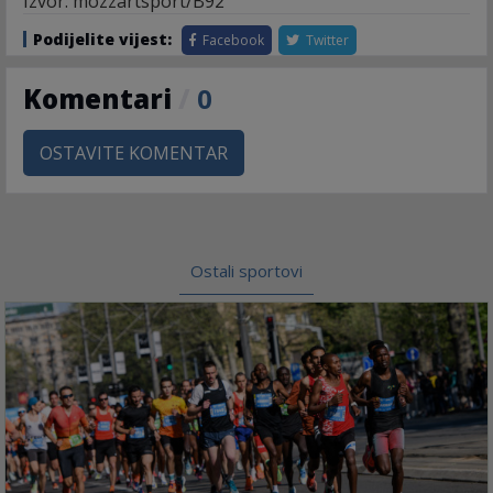
Izvor: mozzartsport/B92
Podijelite vijest:
Facebook
Twitter
Komentari
/
0
OSTAVITE KOMENTAR
Ostali sportovi