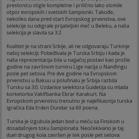
prestonicu stigle kompletne i prilično lako slomile
otpor evropskih i svetskih šampionki. Takođe,
nekoliko dana pred start Evropskog prvenstva, ove
selekcije su odigrale prijateljski meč u Beleku, a naša
selekcija je slavila sa 3:2.
Kvalitet je na strani Srbije, ali ne odgovaraju Turkinje
našoj selekciji. Pobeđivala je Turska Srbiju i kada je
naša reprezentacija bila u najjačoj postavi kao prošle
godine na završnom turniru Lige nacija u Nanđingu
posle pet setova. Pre dve godine na Evropskom
prvenstvu u Bakuu u polufinalu je Srbija razbila
Tursku sa 3:0. Uzdanice selektora Guidetija su mlada
korketorka Vakifbanka Ebrar Karakurt. Na
Evropskom prvenstvu trenutno je najefikasnija turska
igračica Eda Erden Dundar sa 60 poena.
Turska je izgubula jedan bod u meču sa Finskom u
dosadašnjem toku šampionata. Neočekivano je taj
duel drugog kola završen je tek posle pet setova.