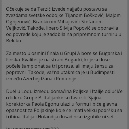
Očekuje se da Terzić izvede najjaču postavu sa
zvezdama svetske odbojke Tijanom Bošković, Majom
Ognjenović, Brankicom Mihajović i Stefanom
Veljković. Takođe, libero Silvija Popović se oporavila
od povrede koju je zadobila na pripremnom turniru u
Beleku.
Za mesto u osmini finala u Grupi A bore se Bugarska i
Finska. Kvalitet je na strani Bugarki, koje su lose
počele šampionat sa tri poraza, ali imaju šansu za
popravni. Takođe, važna utakmica je u Budimpešti
između Azerbejdžana i Rumunije.
Duel u Lođu između domaćina Poljske i Italije odlučiće
o lideru Grupe B. Italijanke su favoriti. Sjajna
korektorka Paola Egonu ulazi u formu i biće glavna
opasnost za Poljakinje koje će imati veliku podršku sa
tribina. Italija i Holandija dosad nisu izgubile ni set.