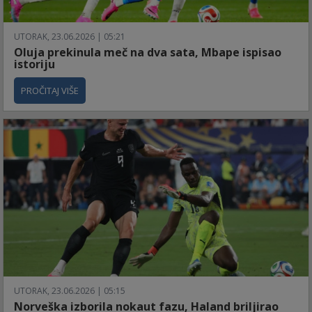
UTORAK, 23.06.2026 | 05:21
Oluja prekinula meč na dva sata, Mbape ispisao
istoriju
PROČITAJ VIŠE
UTORAK, 23.06.2026 | 05:15
Norveška izborila nokaut fazu, Haland briljirao