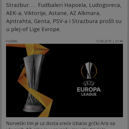
Strazbur. . . Fudbaleri Hapoela, Ludogoreca,
AEK-a, Viktorije, Astane, AZ Alkmara,
Ajntrahta, Genta, PSV-a i Strazbura prošli su
u plej-of Lige Evrope.
FUDBAL
15.08.2019 | 23:40
Norveški tim je uz dosta sreće izbacio grčki Aris sa