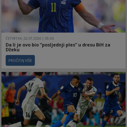
ČETVRTAK, 02.07.2026 | 05:04
Da li je ovo bio “posljednji ples” u dresu BiH za
Džeku
PROČITAJ VIŠE