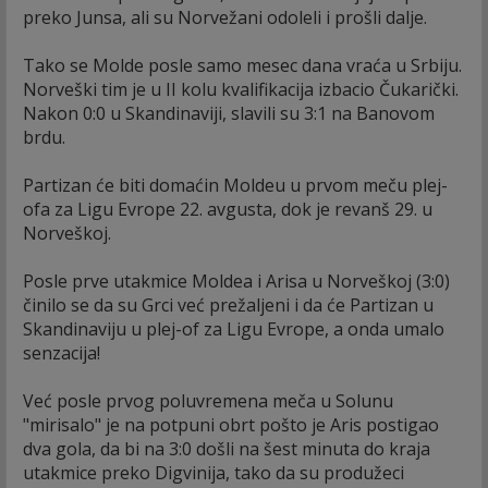
preko Junsa, ali su Norvežani odoleli i prošli dalje.
Tako se Molde posle samo mesec dana vraća u Srbiju.
Norveški tim je u II kolu kvalifikacija izbacio Čukarički.
Nakon 0:0 u Skandinaviji, slavili su 3:1 na Banovom
brdu.
Partizan će biti domaćin Moldeu u prvom meču plej-
ofa za Ligu Evrope 22. avgusta, dok je revanš 29. u
Norveškoj.
Posle prve utakmice Moldea i Arisa u Norveškoj (3:0)
činilo se da su Grci već prežaljeni i da će Partizan u
Skandinaviju u plej-of za Ligu Evrope, a onda umalo
senzacija!
Već posle prvog poluvremena meča u Solunu
"mirisalo" je na potpuni obrt pošto je Aris postigao
dva gola, da bi na 3:0 došli na šest minuta do kraja
utakmice preko Digvinija, tako da su produžeci