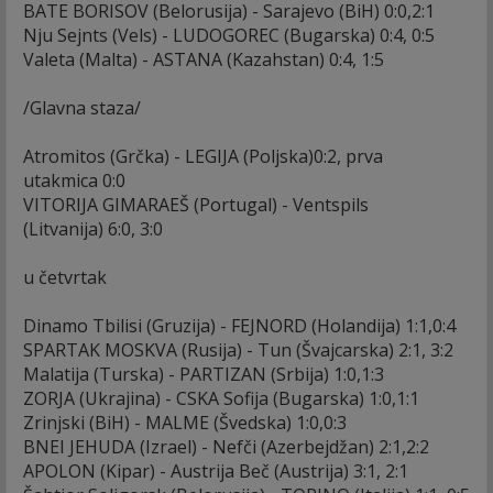
BATE BORISOV (Belorusija) - Sarajevo (BiH) 0:0,2:1
Nju Sejnts (Vels) - LUDOGOREC (Bugarska) 0:4, 0:5
Valeta (Malta) - ASTANA (Kazahstan) 0:4, 1:5
/Glavna staza/
Atromitos (Grčka) - LEGIJA (Poljska)0:2, prva
utakmica 0:0
VITORIJA GIMARAEŠ (Portugal) - Ventspils
(Litvanija) 6:0, 3:0
u četvrtak
Dinamo Tbilisi (Gruzija) - FEJNORD (Holandija) 1:1,0:4
SPARTAK MOSKVA (Rusija) - Tun (Švajcarska) 2:1, 3:2
Malatija (Turska) - PARTIZAN (Srbija) 1:0,1:3
ZORJA (Ukrajina) - CSKA Sofija (Bugarska) 1:0,1:1
Zrinjski (BiH) - MALME (Švedska) 1:0,0:3
BNEI JEHUDA (Izrael) - Nefči (Azerbejdžan) 2:1,2:2
APOLON (Kipar) - Austrija Beč (Austrija) 3:1, 2:1