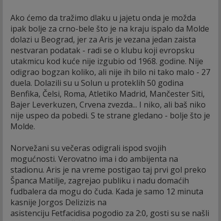
Ako ćemo da tražimo dlaku u jajetu onda je možda
ipak bolje za crno-bele što je na kraju ispalo da Molde
dolazi u Beograd, jer za Aris je vezana jedan zaista
nestvaran podatak - radi se o klubu koji evropsku
utakmicu kod kuće nije izgubio od 1968. godine. Nije
odigrao bogzan koliko, ali nije ih bilo ni tako malo - 27
duela. Dolazili su u Solun u proteklih 50 godina
Benfika, Čelsi, Roma, Atletiko Madrid, Mančester Siti,
Bajer Leverkuzen, Crvena zvezda... I niko, ali baš niko
nije uspeo da pobedi. S te strane gledano - bolje što je
Molde.
Norvežani su večeras odigrali ispod svojih
mogućnosti. Verovatno ima i do ambijenta na
stadionu. Aris je na vreme postigao taj prvi gol preko
Španca Matilje, zagrejao publiku i nadu domaćih
fudbalera da mogu do čuda. Kada je samo 12 minuta
kasnije Jorgos Delizizis na
asistenciju Fetfacidisa pogodio za 2:0, gosti su se našli