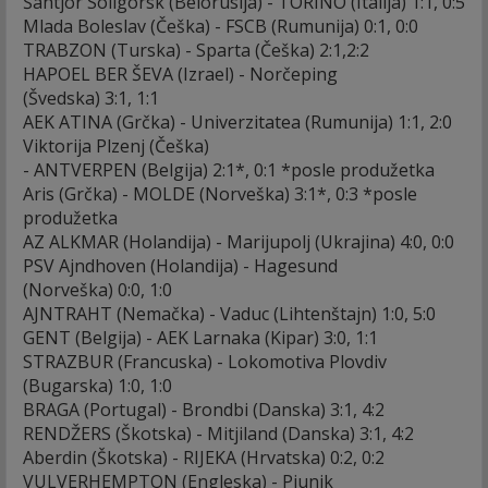
Šahtjor Soligorsk (Belorusija) - TORINO (Italija) 1:1, 0:5
Mlada Boleslav (Češka) - FSCB (Rumunija) 0:1, 0:0
TRABZON (Turska) - Sparta (Češka) 2:1,2:2
HAPOEL BER ŠEVA (Izrael) - Norčeping
(Švedska) 3:1, 1:1
AEK ATINA (Grčka) - Univerzitatea (Rumunija) 1:1, 2:0
Viktorija Plzenj (Češka)
- ANTVERPEN (Belgija) 2:1*, 0:1 *posle produžetka
Aris (Grčka) - MOLDE (Norveška) 3:1*, 0:3 *posle
produžetka
AZ ALKMAR (Holandija) - Marijupolj (Ukrajina) 4:0, 0:0
PSV Ajndhoven (Holandija) - Hagesund
(Norveška) 0:0, 1:0
AJNTRAHT (Nemačka) - Vaduc (Lihtenštajn) 1:0, 5:0
GENT (Belgija) - AEK Larnaka (Kipar) 3:0, 1:1
STRAZBUR (Francuska) - Lokomotiva Plovdiv
(Bugarska) 1:0, 1:0
BRAGA (Portugal) - Brondbi (Danska) 3:1, 4:2
RENDŽERS (Škotska) - Mitjiland (Danska) 3:1, 4:2
Aberdin (Škotska) - RIJEKA (Hrvatska) 0:2, 0:2
VULVERHEMPTON (Engleska) - Pjunik