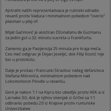
Ajntraht naših reprezentativaca je rutinski odradio
revanš protiv Vaduca i minimalnom pobedom "overio"
plasman u plej-of.
Mijat Gaćinović je asistirao Džonatanu de Guzmanu
za jedini gol u 32. minutu susreta u Frankfurtu.
Zamenio ga je Pasijensija 25 minuta pre kraja meča.
Ceo meč odigrao je Dejan Joveljić, dok Filip Kostić nije
bio u protokolu.
Dalje je prošao i francuski Strazbur našeg defanzivca
Stefana Mitrovića, minimalnom pobedom nad
Lokomotivom Plovdiv u revanšu.
Gent je nakon 1:1 na Kipru bio ubedljiv protiv AEK-a iz
Larnake 3:0, dok je njihov imenjak iz Grčke sa 1:1
odbranio pobedu 2:0 iz Krajove protiv rumunske
Univerzitatee.