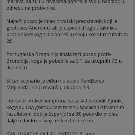
mečeva, ali su i u revašima potvrdile svoju nadmoć u
odnosu na protivnike.
Najteži posao je imao hrvatski predstavnik koji je
gostovao Aberdinu, ali je uspeo i drugu utakmicu
protiv škotskog tima da reši u svoju korist rezultatom
2:0.
Portugalska Braga nije imala teži posao protiv
Brondbija, koga je pobedila sa 3:1, za ukupnih 7:3 u
dvomeču.
Sličan scenario je viđen i u duelu Rendžersa i
Mitjilanda, 3:1 u revanšu, ukupno 7:3.
Fudbaleri Vulverhemptona su sa 4:0 pobedili Pjunik,
koga su i na gostujućem terenu savladali istovetnim
rezultatom, dok je Espanjol sa 3:0 potvrdio prolaz
dalje u duelu sa švajcarskim Lucernom.
KVALIFIKACIJE ZA LIGU EVROPE, 3. kolo: