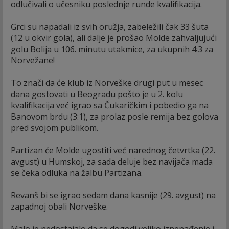
odlučivali o učesniku poslednje runde kvalifikacija.
Grci su napadali iz svih oružja, zabeležili čak 33 šuta
(12 u okvir gola), ali dalje je prošao Molde zahvaljujući
golu Bolija u 106. minutu utakmice, za ukupnih 4:3 za
Norvežane!
To znači da će klub iz Norveške drugi put u mesec
dana gostovati u Beogradu pošto je u 2. kolu
kvalifikacija već igrao sa Čukaričkim i pobedio ga na
Banovom brdu (3:1), za prolaz posle remija bez golova
pred svojom publikom.
Partizan će Molde ugostiti već narednog četvrtka (22.
avgust) u Humskoj, za sada deluje bez navijača mada
se čeka odluka na žalbu Partizana.
Revanš bi se igrao sedam dana kasnije (29. avgust) na
zapadnoj obali Norveške.