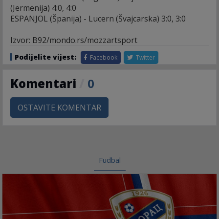
(Jermenija) 4:0, 4:0
ESPANJOL (Španija) - Lucern (Švajcarska) 3:0, 3:0
Izvor: B92/mondo.rs/mozzartsport
Podijelite vijest:
Facebook
Twitter
Komentari
/
0
OSTAVITE KOMENTAR
Fudbal