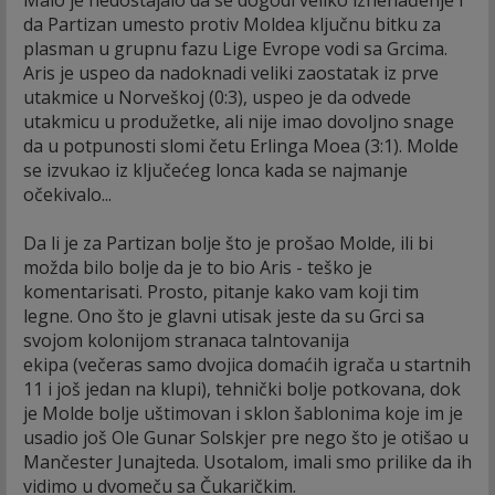
Malo je nedostajalo da se dogodi veliko iznenađenje i
da Partizan umesto protiv Moldea ključnu bitku za
plasman u grupnu fazu Lige Evrope vodi sa Grcima.
Aris je uspeo da nadoknadi veliki zaostatak iz prve
utakmice u Norveškoj (0:3), uspeo je da odvede
utakmicu u produžetke, ali nije imao dovoljno snage
da u potpunosti slomi četu Erlinga Moea (3:1). Molde
se izvukao iz ključećeg lonca kada se najmanje
očekivalo...
Da li je za Partizan bolje što je prošao Molde, ili bi
možda bilo bolje da je to bio Aris - teško je
komentarisati. Prosto, pitanje kako vam koji tim
legne. Ono što je glavni utisak jeste da su Grci sa
svojom kolonijom stranaca talntovanija
ekipa (večeras samo dvojica domaćih igrača u startnih
11 i još jedan na klupi), tehnički bolje potkovana, dok
je Molde bolje uštimovan i sklon šablonima koje im je
usadio još Ole Gunar Solskjer pre nego što je otišao u
Mančester Junajteda. Usotalom, imali smo prilike da ih
vidimo u dvomeču sa Čukaričkim.