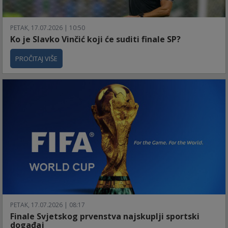
PETAK, 17.07.2026 | 10:50
Ko je Slavko Vinčić koji će suditi finale SP?
PROČITAJ VIŠE
PETAK, 17.07.2026 | 08:17
Finale Svjetskog prvenstva najskuplji sportski
događaj