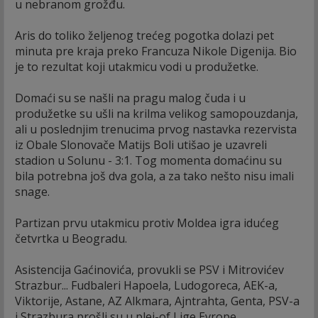
u nebranom grožđu.
Aris do toliko željenog trećeg pogotka dolazi pet
minuta pre kraja preko Francuza Nikole Digenija. Bio
je to rezultat koji utakmicu vodi u produžetke.
Domaći su se našli na pragu malog čuda i u
produžetke su ušli na krilma velikog samopouzdanja,
ali u poslednjim trenucima prvog nastavka rezervista
iz Obale Slonovače Matijs Boli utišao je uzavreli
stadion u Solunu - 3:1. Tog momenta domaćinu su
bila potrebna još dva gola, a za tako nešto nisu imali
snage.
Partizan prvu utakmicu protiv Moldea igra idućeg
četvrtka u Beogradu.
Asistencija Gaćinovića, provukli se PSV i Mitrovićev
Strazbur... Fudbaleri Hapoela, Ludogoreca, AEK-a,
Viktorije, Astane, AZ Alkmara, Ajntrahta, Genta, PSV-a
i Strazbura prošli su u plej-of Lige Evrope.