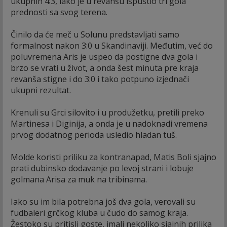
ukupnih 4:3, iako je u revanšu ispustio tri gola
prednosti sa svog terena.
Činilo da će meč u Solunu predstavljati samo
formalnost nakon 3:0 u Skandinaviji. Međutim, već do
poluvremena Aris je uspeo da postigne dva gola i
brzo se vrati u život, a onda šest minuta pre kraja
revanša stigne i do 3:0 i tako potpuno izjednači
ukupni rezultat.
Krenuli su Grci silovito i u produžetku, pretili preko
Martinesa i Diginija, a onda je u nadoknadi vremena
prvog dodatnog perioda usledio hladan tuš.
Molde koristi priliku za kontranapad, Matis Boli sjajno
prati dubinsko dodavanje po levoj strani i lobuje
golmana Arisa za muk na tribinama.
Iako su im bila potrebna još dva gola, verovali su
fudbaleri grčkog kluba u čudo do samog kraja.
Žestoko su pritisli goste, imali nekoliko sjajnih prilika