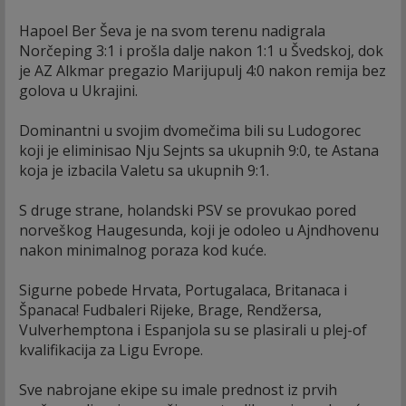
Hapoel Ber Ševa je na svom terenu nadigrala
Norčeping 3:1 i prošla dalje nakon 1:1 u Švedskoj, dok
je AZ Alkmar pregazio Marijupulj 4:0 nakon remija bez
golova u Ukrajini.
Dominantni u svojim dvomečima bili su Ludogorec
koji je eliminisao Nju Sejnts sa ukupnih 9:0, te Astana
koja je izbacila Valetu sa ukupnih 9:1.
S druge strane, holandski PSV se provukao pored
norveškog Haugesunda, koji je odoleo u Ajndhovenu
nakon minimalnog poraza kod kuće.
Sigurne pobede Hrvata, Portugalaca, Britanaca i
Španaca! Fudbaleri Rijeke, Brage, Rendžersa,
Vulverhemptona i Espanjola su se plasirali u plej-of
kvalifikacija za Ligu Evrope.
Sve nabrojane ekipe su imale prednost iz prvih