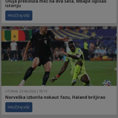
Oluja prekinula meč na dva sata, Mbape ispisao
istoriju
PROČITAJ VIŠE
UTORAK, 23.06.2026 | 05:15
Norveška izborila nokaut fazu, Haland briljirao
PROČITAJ VIŠE