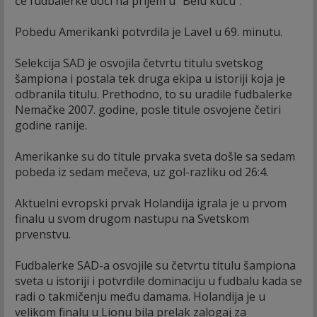
će fudbalerke doći na prijem u "Belu kuću".
Pobedu Amerikanki potvrdila je Lavel u 69. minutu.
Selekcija SAD je osvojila četvrtu titulu svetskog
šampiona i postala tek druga ekipa u istoriji koja je
odbranila titulu. Prethodno, to su uradile fudbalerke
Nemačke 2007. godine, posle titule osvojene četiri
godine ranije.
Amerikanke su do titule prvaka sveta došle sa sedam
pobeda iz sedam mečeva, uz gol-razliku od 26:4.
Aktuelni evropski prvak Holandija igrala je u prvom
finalu u svom drugom nastupu na Svetskom
prvenstvu.
Fudbalerke SAD-a osvojile su četvrtu titulu šampiona
sveta u istoriji i potvrdile dominaciju u fudbalu kada se
radi o takmičenju među damama. Holandija je u
velikom finalu u Lionu bila prelak zalogaj za