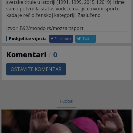
svetske titule u istoriji (1991, 1999, 2015. i 2019) i time
samo potvrdila status vodeće nacije u ovom sportu
kada je reč o ženskoj kategoriji. Zasluženo.
Izvor: B92/mondo.rs/mozzartsport
Podijelite vijest:
Facebook
Twitter
Komentari
/
0
OSTAVITE KOMENTAR
Fudbal