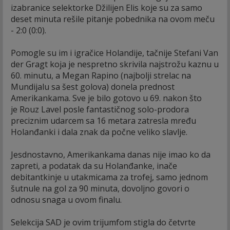
izabranice selektorke Džilijen Elis koje su za samo
deset minuta rešile pitanje pobednika na ovom meču
- 2:0 (0:0).
Pomogle su im i igračice Holandije, tačnije Stefani Van
der Gragt koja je nespretno skrivila najstrožu kaznu u
60. minutu, a Megan Rapino (najbolji strelac na
Mundijalu sa šest golova) donela prednost
Amerikankama. Sve je bilo gotovo u 69. nakon što
je Rouz Lavel posle fantastičnog solo-prodora
preciznim udarcem sa 16 metara zatresla mređu
Holanđanki i dala znak da počne veliko slavlje.
Jesdnostavno, Amerikankama danas nije imao ko da
zapreti, a podatak da su Holanđanke, inače
debitantkinje u utakmicama za trofej, samo jednom
šutnule na gol za 90 minuta, dovoljno govori o
odnosu snaga u ovom finalu.
Selekcija SAD je ovim trijumfom stigla do četvrte