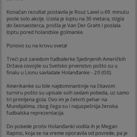
Konačan rezultat postavila je Rouz Lavel u 69. minutu
posle solo akcije. Uzela je loptu na 30 metara, stigla
do šesnaesterca, prošla je Van Der Graht i poslala
loptu pored holandske golmanke.
Ponovo su na krovu sveta!
Treći put zaredom fudbalerke Sjedinjenih Američkih
Država osvojile su Svetsko prvenstvo pošto su u
finalu u Lionu savladale Holanđanke - 2:0 (0:0).
Amerikanke su bile najdominantnije na čitavom
turniru pošto su upisale svih sedam pobeda, uz samo
tri primljena gola. Ovo im je četvrti pehar na
Mundijalima, zbog čega su i najuspešnija ženska
fudbalska reprezentacija.
Do pobede protiv Holanđanki vodila ih je Megan
Rapino, koja se na vreme oporavila od povrede, pa je