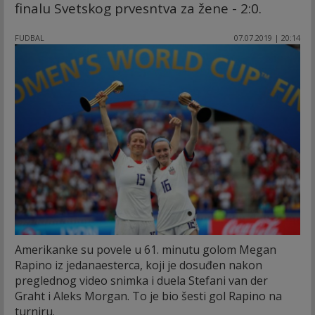
finalu Svetskog prvesntva za žene - 2:0.
FUDBAL
07.07.2019 | 20:14
Amerikanke su povele u 61. minutu golom Megan
Rapino iz jedanaesterca, koji je dosuđen nakon
preglednog video snimka i duela Stefani van der
Graht i Aleks Morgan. To je bio šesti gol Rapino na
turniru.