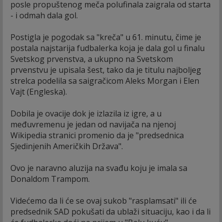
posle propuštenog meča polufinala zaigrala od starta
- i odmah dala gol.
Postigla je pogodak sa "kreča" u 61. minutu, čime je
postala najstarija fudbalerka koja je dala gol u finalu
Svetskog prvenstva, a ukupno na Svetskom
prvenstvu je upisala šest, tako da je titulu najboljeg
strelca podelila sa saigračicom Aleks Morgan i Elen
Vajt (Engleska).
Dobila je ovacije dok je izlazila iz igre, a u
međuvremenu je jedan od navijača na njenoj
Wikipedia stranici promenio da je "predsednica
Sjedinjenih Američkih Država".
Ovo je naravno aluzija na svađu koju je imala sa
Donaldom Trampom.
Videćemo da li će se ovaj sukob "rasplamsati" ili će
predsednik SAD pokušati da ublaži situaciju, kao i da li