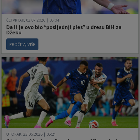
ČETVRTAK, 02.07.2026 | 05:04
Da li je ovo bio “posljednji ples” u dresu BiH za
Džeku
PROČITAJ VIŠE
UTORAK, 23.06.2026 | 05:21