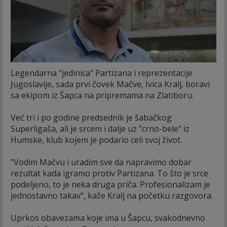
Legendarna "jedinica" Partizana i reprezentacije
Jugoslavije, sada prvi čovek Mačve, Ivica Kralj, boravi
sa ekipom iz Šapca na pripremama na Zlatiboru.
Već tri i po godine predsednik je šabačkog
Superligaša, ali je srcem i dalje uz "crno-bele" iz
Humske, klub kojem je podario celi svoj život.
"Vodim Mačvu i uradim sve da napravimo dobar
rezultat kada igramo protiv Partizana. To što je srce
podeljeno, to je neka druga priča. Profesionalizam je
jednostavno takav", kaže Kralj na početku razgovora.
Uprkos obavezama koje ima u Šapcu, svakodnevno