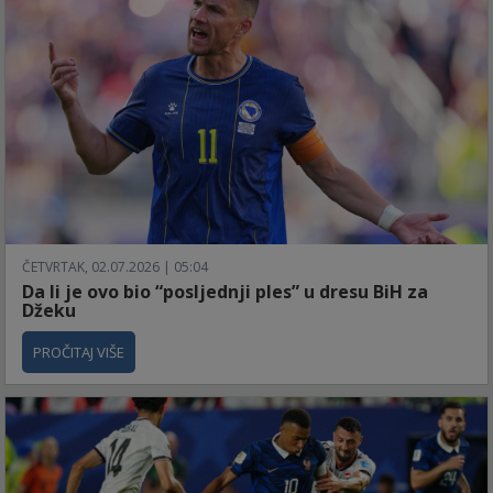
ČETVRTAK, 02.07.2026 | 05:04
Da li je ovo bio “posljednji ples” u dresu BiH za
Džeku
PROČITAJ VIŠE