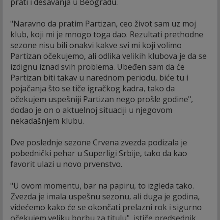
prati i dešavanja u Beogradu.
"Naravno da pratim Partizan, ceo život sam uz moj
klub, koji mi je mnogo toga dao. Rezultati prethodne
sezone nisu bili onakvi kakve svi mi koji volimo
Partizan očekujemo, ali odlika velikih klubova je da se
izdignu iznad svih problema. Ubeđen sam da će
Partizan biti takav u narednom periodu, biće tu i
pojačanja što se tiče igračkog kadra, tako da
očekujem uspešniji Partizan nego prošle godine",
dodao je on o aktuelnoj situaciji u njegovom
nekadašnjem klubu.
Dve poslednje sezone Crvena zvezda podizala je
pobednički pehar u Superligi Srbije, tako da kao
favorit ulazi u novo prvenstvo.
"U ovom momentu, bar na papiru, to izgleda tako.
Zvezda je imala uspešnu sezonu, ali duga je godina,
videćemo kako će se okončati prelazni rok i sigurno
očekujem veliku borbu za titulu", ističe predsednik