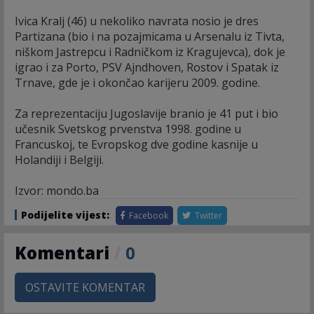
Ivica Kralj (46) u nekoliko navrata nosio je dres
Partizana (bio i na pozajmicama u Arsenalu iz Tivta,
niškom Jastrepcu i Radničkom iz Kragujevca), dok je
igrao i za Porto, PSV Ajndhoven, Rostov i Spatak iz
Trnave, gde je i okončao karijeru 2009. godine.
Za reprezentaciju Jugoslavije branio je 41 put i bio
učesnik Svetskog prvenstva 1998. godine u
Francuskoj, te Evropskog dve godine kasnije u
Holandiji i Belgiji.
Izvor: mondo.ba
Podijelite vijest:
Facebook
Twitter
Komentari
/
0
OSTAVITE KOMENTAR