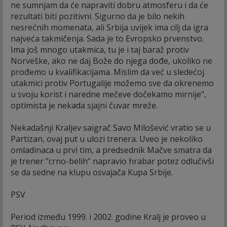
ne sumnjam da će napraviti dobru atmosferu i da će
rezultati biti pozitivni. Sigurno da je bilo nekih
nesrećnih momenata, ali Srbija uvijek ima cilj da igra
najveća takmičenja. Sada je to Evropsko prvenstvo.
Ima još mnogo utakmica, tu je i taj baraž protiv
Norveške, ako ne daj Bože do njega dođe, ukoliko ne
prođemo u kvalifikacijama. Mislim da već u sledećoj
utakmici protiv Portugalije možemo sve da okrenemo
u svoju korist i naredne mečeve dočekamo mirnije",
optimista je nekada sjajni čuvar mreže.
Nekadašnji Kraljev saigrač Savo Milošević vratio se u
Partizan, ovaj put u ulozi trenera. Uveo je nekoliko
omladinaca u prvi tim, a predsednik Mačve smatra da
je trener "crno-belih" napravio hrabar potez odlučivši
se da sedne na klupu osvajača Kupa Srbije.
PSV
Period između 1999. i 2002. godine Kralj je proveo u