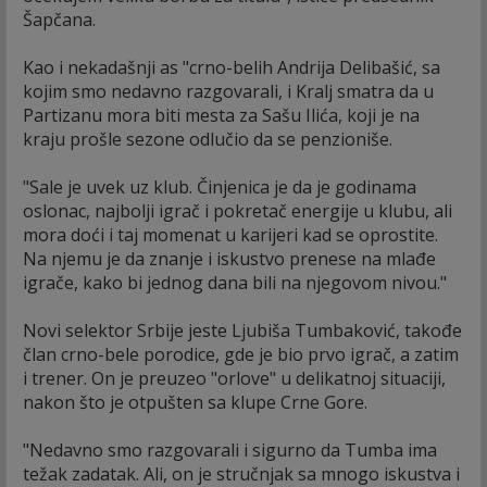
Šapčana.
Kao i nekadašnji as "crno-belih Andrija Delibašić, sa
kojim smo nedavno razgovarali, i Kralj smatra da u
Partizanu mora biti mesta za Sašu Ilića, koji je na
kraju prošle sezone odlučio da se penzioniše.
"Sale je uvek uz klub. Činjenica je da je godinama
oslonac, najbolji igrač i pokretač energije u klubu, ali
mora doći i taj momenat u karijeri kad se oprostite.
Na njemu je da znanje i iskustvo prenese na mlađe
igrače, kako bi jednog dana bili na njegovom nivou."
Novi selektor Srbije jeste Ljubiša Tumbaković, takođe
član crno-bele porodice, gde je bio prvo igrač, a zatim
i trener. On je preuzeo "orlove" u delikatnoj situaciji,
nakon što je otpušten sa klupe Crne Gore.
"Nedavno smo razgovarali i sigurno da Tumba ima
težak zadatak. Ali, on je stručnjak sa mnogo iskustva i