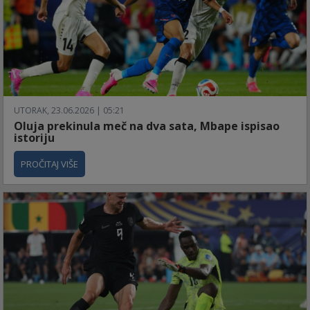
UTORAK, 23.06.2026 | 05:21
Oluja prekinula meč na dva sata, Mbape ispisao
istoriju
PROČITAJ VIŠE