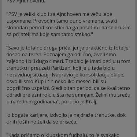
PSV Ajndhovenu.
"PSV je veliki klub i za Ajndhoven me vežu lepe
uspomene. Provodim tamo puno vremena, svaki
slobodan period koristim da ga posetim i da se družim
sa prijateljima koje sam tamo stekao."
"Savo je totalno druga priča, jer je praktično iz fotelje
došao na teren. Poznajem ga odlično, živeli smo
zajedno i bili dugo cimeri. Trebalo je imati petlju u tom
trenutku i preuzeti Partizan, koji je u tada bio u
nezavidnoj situaciji. Napravio je konsolidaciju ekipe,
osvojili smo Kup i tih nekoliko meseci bili su
poprilično uspešni. Sledi bitan period, da se kvalitetno
odradi prelazni rok, u šta ne sumnjam. Želim mu sreću
u narednim godinama", poručio je Kralj.
Iz bogate karijere, izdvojio je najdraže trenutke, dok
onih loših ne želi da se priseća.
"Kada pričamo o klupskom fudbalu, to je svakako