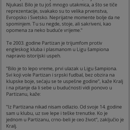
Njukasl. Bilo je tu još mnogo utakmica, a što se tiče
reprezentacije, svakako su to velika prvenstva,
Evropsko i Svetsko. Neprijatne momente bolje da ne
spominjem. Tu su negde, stoje, ali sakriveni, kao
opomena za neko buduće vrijeme."
Te 2003. godine Partizan je trijumfom protiv
engleskog kluba i plasmanom u Ligu šampiona
napravio istorijski uspeh.
"Bilo je to lepo vreme, prvi ulazak u Ligu šampiona.
Svi koji vole Partizan i srpski fudbal, bez obzira na
klupske boje, sećaju se te uspešne godine", kaže Kralj
i na pitanje da li sebe u budućnosti vidi ponovo u
Partizanu, kaže:
"Iz Partizana nikad nisam odlazio. Od svoje 14. godine
sam u klubu, uz sve lepe i teške trenutke. Ko je
jednom u Partizanu, crno-beli je ceo život", zaključio je
Kralj.