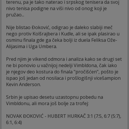
terenu, pa je tako naterao i srpskog tenisera da svoj
nivo tenisa podigne na viši nivo od onog koji je
pružao...
Nije blistao Đoković, odigrao je daleko slabiji meč
nego protiv Kolšrajbera i Kudle, ali se ipak plasirao u
osminu finala gde ga čeka bolji iz duela Feliksa Ože-
Alijasima i Uga Umbera.
Pred njim je vikend odmora i analiza kako se drugi set
ne bi ponovio u važnijoj nedelji Vimbldona, čak iako
je njegov deo kostura do finala "pročišćen", pošto je
ispao još jedan od nosilaca i prošlogišnji vicešampion
Kevin Anderson.
Srbin je upisao desetu uzastopnu pobedu na
Vimbldonu, ali mora još bolje za trofej:
NOVAK ĐOKOVIĆ - HUBERT HURKAČ 3:1 (7:5, 6:7 (5:7),
6:1, 6:4)