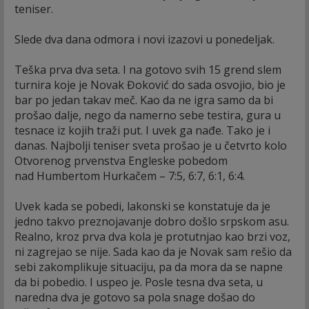
teniser.
Slede dva dana odmora i novi izazovi u ponedeljak.
Teška prva dva seta. I na gotovo svih 15 grend slem
turnira koje je Novak Đoković do sada osvojio, bio je
bar po jedan takav meč. Kao da ne igra samo da bi
prošao dalje, nego da namerno sebe testira, gura u
tesnace iz kojih traži put. I uvek ga nađe. Tako je i
danas. Najbolji teniser sveta prošao je u četvrto kolo
Otvorenog prvenstva Engleske pobedom
nad Humbertom Hurkačem – 7:5, 6:7, 6:1, 6:4.
Uvek kada se pobedi, lakonski se konstatuje da je
jedno takvo preznojavanje dobro došlo srpskom asu.
Realno, kroz prva dva kola je protutnjao kao brzi voz,
ni zagrejao se nije. Sada kao da je Novak sam rešio da
sebi zakomplikuje situaciju, pa da mora da se napne
da bi pobedio. I uspeo je. Posle tesna dva seta, u
naredna dva je gotovo sa pola snage došao do