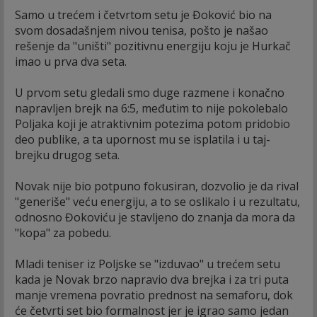
Samo u trećem i četvrtom setu je Đoković bio na
svom dosadašnjem nivou tenisa, pošto je našao
rešenje da "uništi" pozitivnu energiju koju je Hurkač
imao u prva dva seta.
U prvom setu gledali smo duge razmene i konačno
napravljen brejk na 6:5, međutim to nije pokolebalo
Poljaka koji je atraktivnim potezima potom pridobio
deo publike, a ta upornost mu se isplatila i u taj-
brejku drugog seta.
Novak nije bio potpuno fokusiran, dozvolio je da rival
"generiše" veću energiju, a to se oslikalo i u rezultatu,
odnosno Đokoviću je stavljeno do znanja da mora da
"kopa" za pobedu.
Mladi teniser iz Poljske se "izduvao" u trećem setu
kada je Novak brzo napravio dva brejka i za tri puta
manje vremena povratio prednost na semaforu, dok
će četvrti set bio formalnost jer je igrao samo jedan