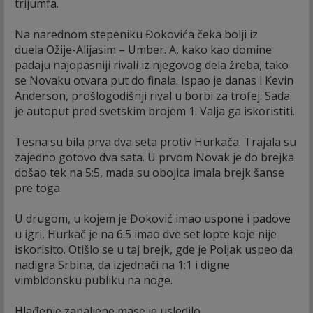
trijumfa.
Na narednom stepeniku Đokovića čeka bolji iz
duela Ožije-Alijasim – Umber. A, kako kao domine
padaju najopasniji rivali iz njegovog dela žreba, tako
se Novaku otvara put do finala. Ispao je danas i Kevin
Anderson, prošlogodišnji rival u borbi za trofej. Sada
je autoput pred svetskim brojem 1. Valja ga iskoristiti.
Tesna su bila prva dva seta protiv Hurkača. Trajala su
zajedno gotovo dva sata. U prvom Novak je do brejka
došao tek na 5:5, mada su obojica imala brejk šanse
pre toga.
U drugom, u kojem je Đoković imao uspone i padove
u igri, Hurkač je na 6:5 imao dve set lopte koje nije
iskorisito. Otišlo se u taj brejk, gde je Poljak uspeo da
nadigra Srbina, da izjednači na 1:1 i digne
vimbldonsku publiku na noge.
Hlađenje zapaljene mase je usledilo