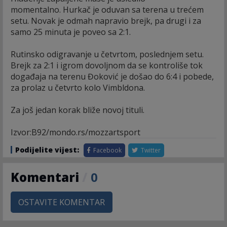
momentalno. Hurkač je oduvan sa terena u trećem
setu. Novak je odmah napravio brejk, pa drugi i za
samo 25 minuta je poveo sa 2:1.
Rutinsko odigravanje u četvrtom, poslednjem setu.
Brejk za 2:1 i igrom dovoljnom da se kontroliše tok
događaja na terenu Đoković je došao do 6:4 i pobede,
za prolaz u četvrto kolo Vimbldona.
Za još jedan korak bliže novoj tituli.
Izvor:B92/mondo.rs/mozzartsport
Podijelite vijest:
Facebook
Twitter
Komentari
/
0
OSTAVITE KOMENTAR