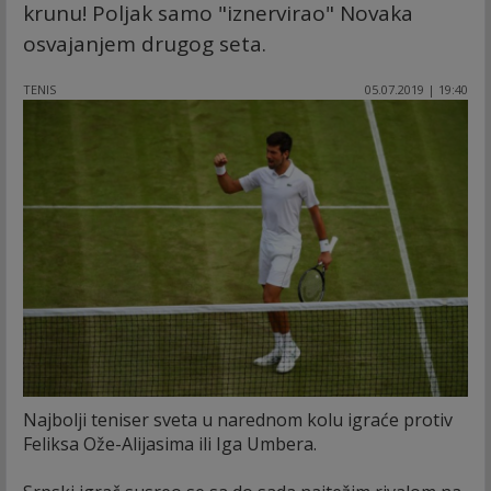
krunu! Poljak samo "iznervirao" Novaka
osvajanjem drugog seta.
TENIS
05.07.2019 | 19:40
Najbolji teniser sveta u narednom kolu igraće protiv
Feliksa Ože-Alijasima ili Iga Umbera.