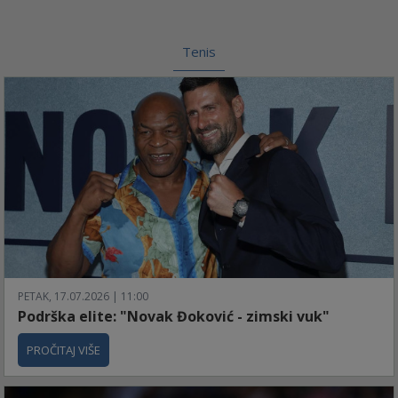
Tenis
PETAK, 17.07.2026 | 11:00
Podrška elite: "Novak Đoković - zimski vuk"
PROČITAJ VIŠE