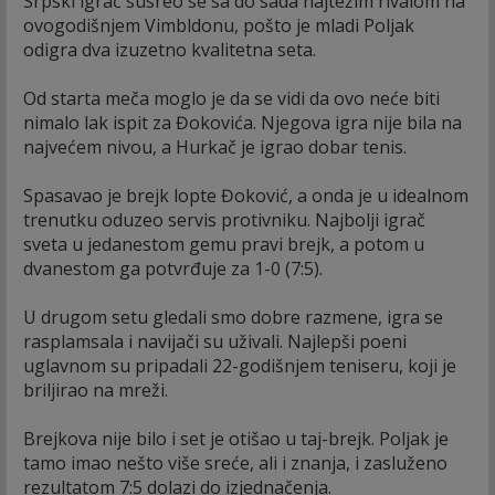
Srpski igrač susreo se sa do sada najtežim rivalom na
ovogodišnjem Vimbldonu, pošto je mladi Poljak
odigra dva izuzetno kvalitetna seta.
Od starta meča moglo je da se vidi da ovo neće biti
nimalo lak ispit za Đokovića. Njegova igra nije bila na
najvećem nivou, a Hurkač je igrao dobar tenis.
Spasavao je brejk lopte Đoković, a onda je u idealnom
trenutku oduzeo servis protivniku. Najbolji igrač
sveta u jedanestom gemu pravi brejk, a potom u
dvanestom ga potvrđuje za 1-0 (7:5).
U drugom setu gledali smo dobre razmene, igra se
rasplamsala i navijači su uživali. Najlepši poeni
uglavnom su pripadali 22-godišnjem teniseru, koji je
briljirao na mreži.
Brejkova nije bilo i set je otišao u taj-brejk. Poljak je
tamo imao nešto više sreće, ali i znanja, i zasluženo
rezultatom 7:5 dolazi do izjednačenja.