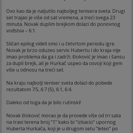
Ovo kao da je naljutilo najboljeg tenisera sveta. Drugi
set trajao je više od sat vremena, a treći svega 23
minuta. Novak duplim brejkom dolazi do ponovnog
vođstva – 6:1.
Sličan epilog videli smo i u četvrtom periodu igre.
Novak je brzo oduzeo servis Hubertu i do kraja nije
imao problema da ga i zadrži. Đoković je imao i šansu
za dupli brejk, ali je Hurkač uspeo da osvoji koji gem
više u odnosu na treći set.
Na kraju najbolji teniser sveta dolazi do pobede
rezultatom 7:5, 6:7 (5), 6:1, 6:4.
Daleko od toga da je bilo rutinski!
Novak Đoković morao je da provede više od tri sata
na travi terena broj "1" kako bi "izbacio" upornog
Huberta Hurkača, koji je u drugom setu "leteo" po