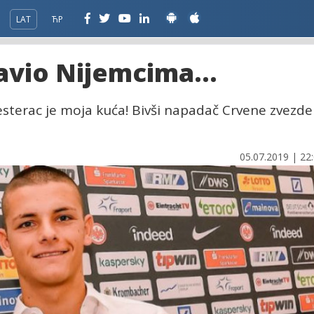
LAT
ЋР
tavio Nijemcima...
aesterac je moja kuća! Bivši napadač Crvene zvezde
05.07.2019 | 22