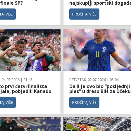
 finale SP?
najskuplji sportski događ
AJ VIŠE
PROČITAJ VIŠE
04.07.2026 | 21:45
ČETVRTAK, 02.07.2026 | 05:04
 prvi četvrfinalista
Da li je ovo bio “posljednji
jala, pobjedili Kanadu
ples” u dresu BiH za Džeku
AJ VIŠE
PROČITAJ VIŠE