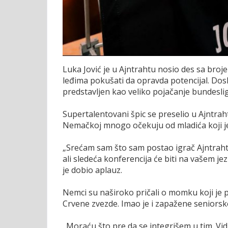
Luka Jović je u Ajntrahtu nosio des sa bro
leđima pokušati da opravda potencijal. Dosk
predstavljen kao veliko pojačanje bundesli
Supertalentovani špic se preselio u Ajntraht 
Nemačkoj mnogo očekuju od mladića koji je 
„Srećam sam što sam postao igrač Ajntraht
ali sledeća konferencija će biti na vašem jez
je dobio aplauz.
Nemci su naširoko pričali o momku koji je
Crvene zvezde. Imao je i zapažene seniorske
„Moraću što pre da se integrišem u tim. Vi