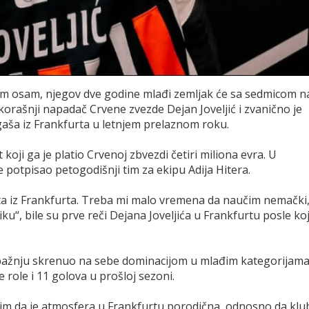
jem osam, njegov dve godine mlađi zemljak će sa sedmicom n
orašnji napadač Crvene zvezde Dejan Joveljić i zvanično je
gaša iz Frankfurta u letnjem prelaznom roku.
koji ga je platio Crvenoj zbvezdi četiri miliona evra. U
potpisao petogodišnji tim za ekipu Adija Hitera.
a iz Frankfurta. Treba mi malo vremena da naučim nemački
iku“, bile su prve reči Dejana Joveljića u Frankfurtu posle koj
 pažnju skrenuo na sebe dominacijom u mlađim kategorijam
 role i 11 golova u prošloj sezoni.
dim da je atmosfera u Frankfurtu porodična, odnosno da klu