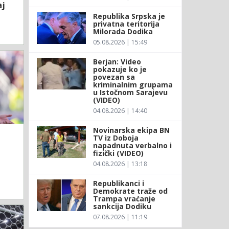
aj
Republika Srpska je
privatna teritorija
Milorada Dodika
05.08.2026 | 15:49
Berjan: Video
pokazuje ko je
povezan sa
kriminalnim grupama
u Istočnom Sarajevu
(VIDEO)
04.08.2026 | 14:40
Novinarska ekipa BN
TV iz Doboja
napadnuta verbalno i
fizički (VIDEO)
04.08.2026 | 13:18
Republikanci i
Demokrate traže od
Trampa vraćanje
sankcija Dodiku
07.08.2026 | 11:19