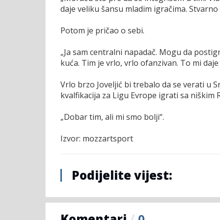
daje veliku šansu mladim igračima. Stvarno
Potom je pričao o sebi.
„Ja sam centralni napadač. Mogu da postignem
kuća. Tim je vrlo, vrlo ofanzivan. To mi daj
Vrlo brzo Joveljić bi trebalo da se verati u
kvalfikacija za Ligu Evrope igrati sa niškim
„Dobar tim, ali mi smo bolji“.
Izvor: mozzartsport
Podijelite vijest:
Komentari
/
0