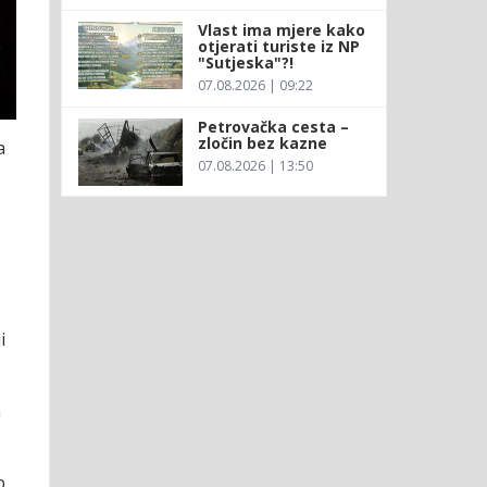
Vlast ima mjere kako
otjerati turiste iz NP
"Sutjeska"?!
07.08.2026 | 09:22
Petrovačka cesta –
zločin bez kazne
a
07.08.2026 | 13:50
,
i
a
b