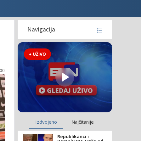
Navigacija
● UŽIVO
:00
Izdvojeno
Najčitanije
Republikanci i