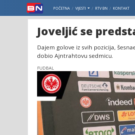
POČETNA
VIJESTI
RTV BN
KONTAKT
Joveljić se preds
Dajem golove iz svih pozicija, šesn
dobio Ajntrahtovu sedmicu.
FUDBAL