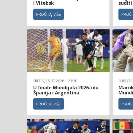
i Vitebsk
suditi
PROČITAJ VIŠE
PROČIT
SREDA, 15.07.2026 | 23:30
SUBOTA, 
U finale Mundijala 2026. idu
Maroko
Španija i Argentina
Mundi
PROČITAJ VIŠE
PROČIT