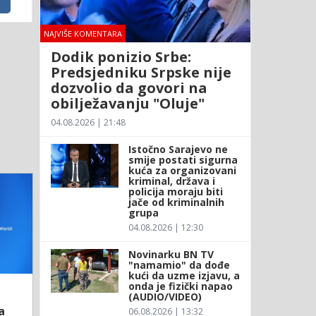
NAJVIŠE KOMENTARA
Dodik ponizio Srbe:
Predsjedniku Srpske nije
dozvolio da govori na
obilježavanju "Oluje"
04.08.2026 | 21:48
Istočno Sarajevo ne
smije postati sigurna
kuća za organizovani
kriminal, država i
policija moraju biti
jače od kriminalnih
grupa
04.08.2026 | 12:30
Novinarku BN TV
"namamio" da dođe
kući da uzme izjavu, a
onda je fizički napao
(AUDIO/VIDEO)
a
06.08.2026 | 13:32