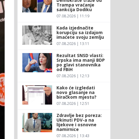
Demokrate traže od
Trampa vraćanje
sankcija Dodiku
07.08.2026 | 11:19
Kada izjednačite
korupciju sa izdajom
imaćete svoju zemlju
07.08.2026 | 13:11
Rezultat SNSD vlasti:
Srpska ima manji BDP
po glavi stanovnika
od FBiH
07.08.2026 | 12:13
Kako će izgledati
novo glasanje na
biračkom mjestu?
07.08.2026 | 12:51
Zdravlje bez poreza:
Ukinuti PDV-a na
lijekove i osnovne
namirnice
07.08.2026 | 13:43