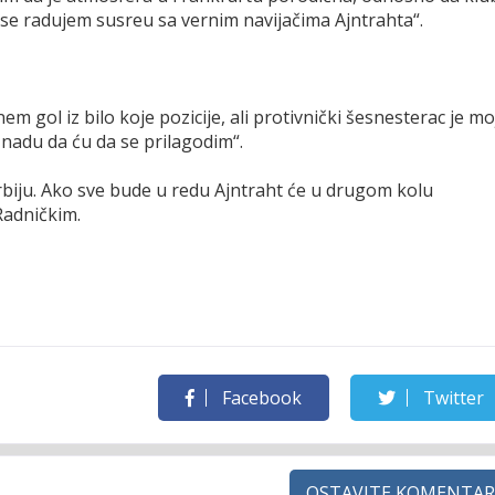
 se radujem susreu sa vernim navijačima Ajntrahta“.
 gol iz bilo koje pozicije, ali protivnički šesnesterac je mo
e nadu da ću da se prilagodim“.
 Srbiju. Ako sve bude u redu Ajntraht će u drugom kolu
 Radničkim.
Facebook
Twitter
OSTAVITE KOMENTAR