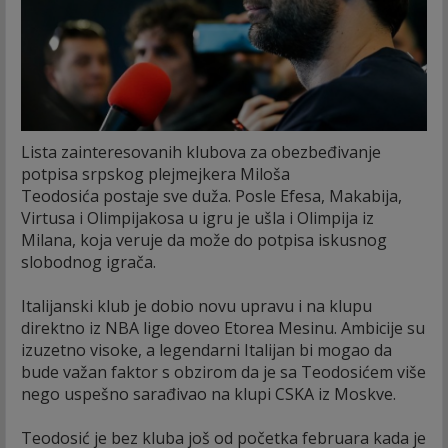
Lista zainteresovanih klubova za obezbeđivanje
potpisa srpskog plejmejkera Miloša
Teodosića postaje sve duža. Posle Efesa, Makabija,
Virtusa i Olimpijakosa u igru je ušla i Olimpija iz
Milana, koja veruje da može do potpisa iskusnog
slobodnog igrača.
Italijanski klub je dobio novu upravu i na klupu
direktno iz NBA lige doveo Etorea Mesinu. Ambicije su
izuzetno visoke, a legendarni Italijan bi mogao da
bude važan faktor s obzirom da je sa Teodosićem više
nego uspešno sarađivao na klupi CSKA iz Moskve.
Teodosić je bez kluba još od početka februara kada je