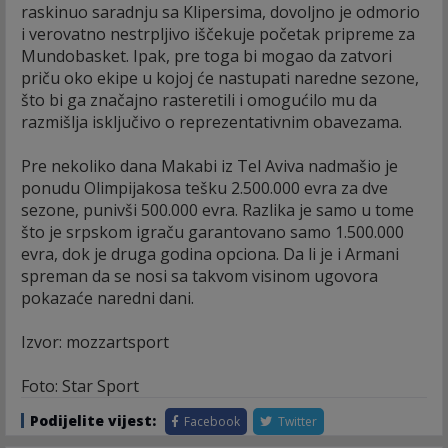
raskinuo saradnju sa Klipersima, dovoljno je odmorio
i verovatno nestrpljivo iščekuje početak pripreme za
Mundobasket. Ipak, pre toga bi mogao da zatvori
priču oko ekipe u kojoj će nastupati naredne sezone,
što bi ga značajno rasteretili i omogućilo mu da
razmišlja isključivo o reprezentativnim obavezama.
Pre nekoliko dana Makabi iz Tel Aviva nadmašio je
ponudu Olimpijakosa tešku 2.500.000 evra za dve
sezone, punivši 500.000 evra. Razlika je samo u tome
što je srpskom igraču garantovano samo 1.500.000
evra, dok je druga godina opciona. Da li je i Armani
spreman da se nosi sa takvom visinom ugovora
pokazaće naredni dani.
Izvor: mozzartsport
Foto: Star Sport
Podijelite vijest:
Facebook
Twitter