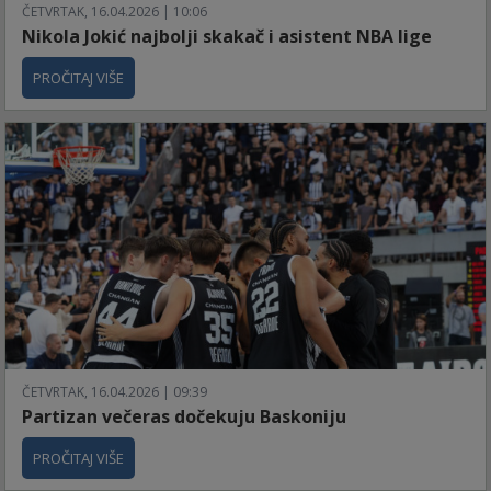
ČETVRTAK, 16.04.2026 | 10:06
Nikola Jokić najbolji skakač i asistent NBA lige
PROČITAJ VIŠE
ČETVRTAK, 16.04.2026 | 09:39
Partizan večeras dočekuju Baskoniju
PROČITAJ VIŠE