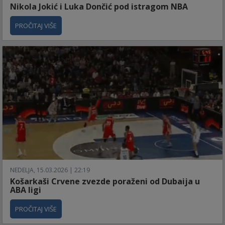
Nikola Jokić i Luka Dončić pod istragom NBA
PROČITAJ VIŠE
NEDELJA, 15.03.2026 | 22:19
Košarkaši Crvene zvezde poraženi od Dubaija u
ABA ligi
PROČITAJ VIŠE