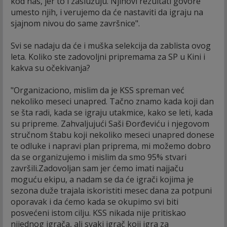
kod nas, jer to i zaslužuju. Njihovi rezultati govore
umesto njih, i verujemo da će nastaviti da igraju na
sjajnom nivou do same završnice".
Svi se nadaju da će i muška selekcija da zablista ovog
leta. Koliko ste zadovoljni pripremama za SP u Kini i
kakva su očekivanja?
"Organizaciono, mislim da je KSS spreman već
nekoliko meseci unapred. Tačno znamo kada koji dan
se šta radi, kada se igraju utakmice, kako se leti, kada
su pripreme. Zahvaljujući Saši Đorđeviću i njegovom
stručnom štabu koji nekoliko meseci unapred donese
te odluke i napravi plan priprema, mi možemo dobro
da se organizujemo i mislim da smo 95% stvari
završili.Zadovoljan sam jer ćemo imati najjaču
moguću ekipu, a nadam se da će igrači kojima je
sezona duže trajala iskoristiti mesec dana za potpuni
oporavak i da ćemo kada se okupimo svi biti
posvećeni istom cilju. KSS nikada nije pritiskao
nijednog igrača, ali svaki igrač koji igra za