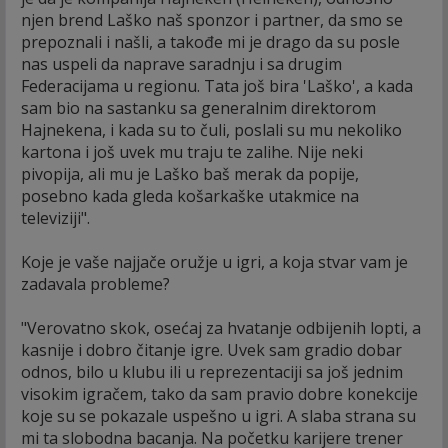
njen brend Laško naš sponzor i partner, da smo se
prepoznali i našli, a takođe mi je drago da su posle
nas uspeli da naprave saradnju i sa drugim
Federacijama u regionu. Tata još bira 'Laško', a kada
sam bio na sastanku sa generalnim direktorom
Hajnekena, i kada su to čuli, poslali su mu nekoliko
kartona i još uvek mu traju te zalihe. Nije neki
pivopija, ali mu je Laško baš merak da popije,
posebno kada gleda košarkaške utakmice na
televiziji".
Koje je vaše najjače oružje u igri, a koja stvar vam je
zadavala probleme?
"Verovatno skok, osećaj za hvatanje odbijenih lopti, a
kasnije i dobro čitanje igre. Uvek sam gradio dobar
odnos, bilo u klubu ili u reprezentaciji sa još jednim
visokim igračem, tako da sam pravio dobre konekcije
koje su se pokazale uspešno u igri. A slaba strana su
mi ta slobodna bacanja. Na početku karijere trener