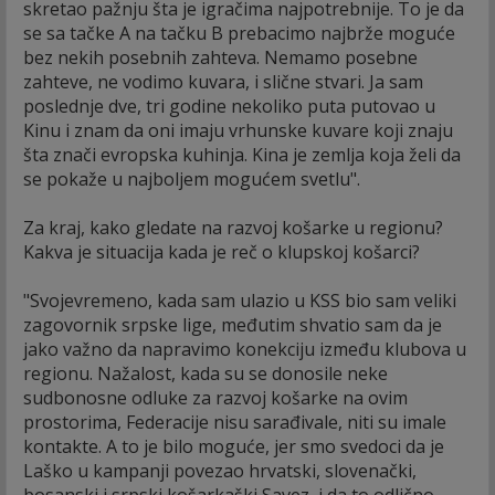
skretao pažnju šta je igračima najpotrebnije. To je da
se sa tačke A na tačku B prebacimo najbrže moguće
bez nekih posebnih zahteva. Nemamo posebne
zahteve, ne vodimo kuvara, i slične stvari. Ja sam
poslednje dve, tri godine nekoliko puta putovao u
Kinu i znam da oni imaju vrhunske kuvare koji znaju
šta znači evropska kuhinja. Kina je zemlja koja želi da
se pokaže u najboljem mogućem svetlu".
Za kraj, kako gledate na razvoj košarke u regionu?
Kakva je situacija kada je reč o klupskoj košarci?
"Svojevremeno, kada sam ulazio u KSS bio sam veliki
zagovornik srpske lige, međutim shvatio sam da je
jako važno da napravimo konekciju između klubova u
regionu. Nažalost, kada su se donosile neke
sudbonosne odluke za razvoj košarke na ovim
prostorima, Federacije nisu sarađivale, niti su imale
kontakte. A to je bilo moguće, jer smo svedoci da je
Laško u kampanji povezao hrvatski, slovenački,
bosanski i srpski košarkaški Savez, i da to odlično