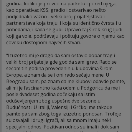
godina, koliko je proveo na parketu i pored njega,
kao operativac KSS, gradio i ostvarivao nešto
podjednako važno - veliki broj prijateljstava i
partnerstava koja traju, i koja su identično čvrsta i u
pobedama, i kada se gubi. Upravo taj širok krug ljudi
koji ga vole, podržavaju i poštuju govore o njemu kao
čoveku dostojnom najvećih stvari.
"Izuzetno mi je drago da sam ostavio dobar trag i
veliki broj prijatelja gde god da sam igrao. Rado se
sećam tih godina provedenih u klubovima širom
Evrope, a znam da se i oni rado sećaju mene. U
Beogradu sam, pa znam da me klubovi odavde pamte,
ali mi je fascinantno kada odem u Podgoricu da me i
posle dvadeset godina dočekaju sa istim
oduševljenjem zbog uspešne dve sezone u
Budućnosti. U Italiji, Valensiji i Grčkoj me takođe
pamte pa sam zbog toga izuzetno ponosan. Trofeje
su osvajali i drugi igrači, ali sa mnom imaju neki
specijalni odnos. Pozitivan odnos su imali i dok sam