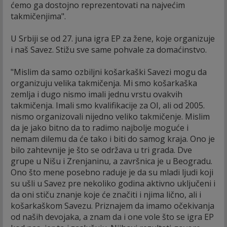
ćemo ga dostojno reprezentovati na najvećim
takmičenjima".
U Srbiji se od 27. juna igra EP za žene, koje organizuje
i naš Savez. Stižu sve same pohvale za domaćinstvo.
"Mislim da samo ozbiljni košarkaški Savezi mogu da
organizuju velika takmičenja. Mi smo košarkaška
zemlja i dugo nismo imali jednu vrstu ovakvih
takmičenja. Imali smo kvalifikacije za OI, ali od 2005.
nismo organizovali nijedno veliko takmičenje. Mislim
da je jako bitno da to radimo najbolje moguće i
nemam dilemu da će tako i biti do samog kraja. Ono je
bilo zahtevnije je što se održava u tri grada. Dve
grupe u Nišu i Zrenjaninu, a završnica je u Beogradu.
Ono što mene posebno raduje je da su mladi ljudi koji
su ušli u Savez pre nekoliko godina aktivno uključeni i
da oni stiču znanje koje će značiti i njima lično, ali i
košarkaškom Savezu. Priznajem da imamo očekivanja
od naših devojaka, a znam da i one vole što se igra EP