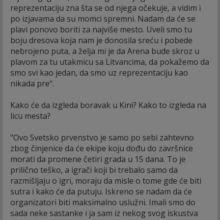
reprezentaciju zna šta se od njega očekuje, a vidim i
po izjavama da su momci spremni. Nadam da će se
plavi ponovo boriti za najviše mesto. Uveli smo tu
boju dresova koja nam je donosila sreću i pobede
nebrojeno puta, a želja mi je da Arena bude skroz u
plavom za tu utakmicu sa Litvancima, da pokažemo da
smo svi kao jedan, da smo uz reprezentaciju kao
nikada pre".
Kako će da izgleda boravak u Kini? Kako to izgleda na
licu mesta?
"Ovo Svetsko prvenstvo je samo po sebi zahtevno
zbog činjenice da će ekipe koju dođu do završnice
morati da promene četiri grada u 15 dana. To je
prilično teško, a igrači koji bi trebalo samo da
razmišljaju o igri, moraju da misle o tome gde će biti
sutra i kako će da putuju. Iskreno se nadam da će
organizatori biti maksimalno uslužni. Imali smo do
sada neke sastanke i ja sam iz nekog svog iskustva