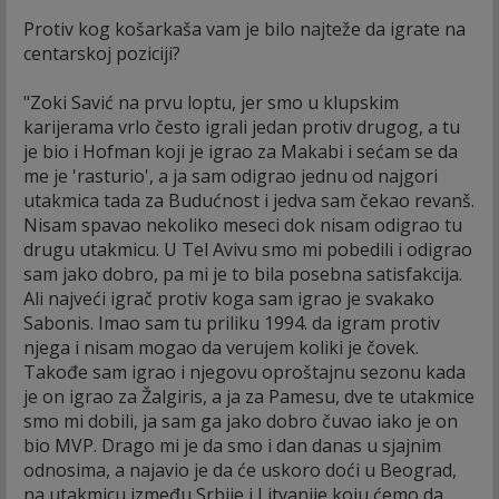
Protiv kog košarkaša vam je bilo najteže da igrate na
centarskoj poziciji?
"Zoki Savić na prvu loptu, jer smo u klupskim
karijerama vrlo često igrali jedan protiv drugog, a tu
je bio i Hofman koji je igrao za Makabi i sećam se da
me je 'rasturio', a ja sam odigrao jednu od najgori
utakmica tada za Budućnost i jedva sam čekao revanš.
Nisam spavao nekoliko meseci dok nisam odigrao tu
drugu utakmicu. U Tel Avivu smo mi pobedili i odigrao
sam jako dobro, pa mi je to bila posebna satisfakcija.
Ali najveći igrač protiv koga sam igrao je svakako
Sabonis. Imao sam tu priliku 1994. da igram protiv
njega i nisam mogao da verujem koliki je čovek.
Takođe sam igrao i njegovu oproštajnu sezonu kada
je on igrao za Žalgiris, a ja za Pamesu, dve te utakmice
smo mi dobili, ja sam ga jako dobro čuvao iako je on
bio MVP. Drago mi je da smo i dan danas u sjajnim
odnosima, a najavio je da će uskoro doći u Beograd,
na utakmicu između Srbije i Litvanije koju ćemo da