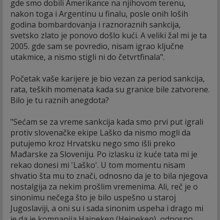
gde smo dobili Amerikance na njihovom terenu,
nakon toga i Argentinu u finalu, posle onih loših
godina bombardovanja i raznoraznih sankcija,
svetsko zlato je ponovo došlo kući. A veliki žal mi je ta
2005. gde sam se povredio, nisam igrao ključne
utakmice, a nismo stigli ni do četvrtfinala".
Početak vaše karijere je bio vezan za period sankcija,
rata, teških momenata kada su granice bile zatvorene.
Bilo je tu raznih anegdota?
"Sećam se za vreme sankcija kada smo prvi put igrali
protiv slovenačke ekipe Laško da nismo mogli da
putujemo kroz Hrvatsku nego smo išli preko
Mađarske za Sloveniju. Po izlasku iz kuće tata mi je
rekao donesi mi 'Laško'. U tom momentu nisam
shvatio šta mu to znači, odnosno da je to bila njegova
nostalgija za nekim prošlim vremenima. Ali, reč je o
sinonimu nečega što je bilo uspešno u staroj
Jugoslaviji, a oni su i sada sinonim uspeha i drago mi
je da je kompanija Hajneken (Heineken), odnosno