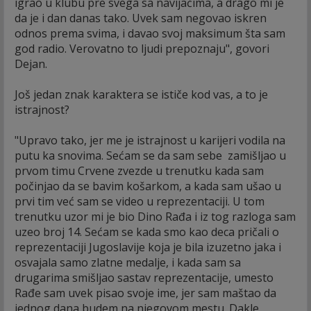
igrao u klubu pre svega sa navijačima, a drago mi je
da je i dan danas tako. Uvek sam negovao iskren
odnos prema svima, i davao svoj maksimum šta sam
god radio. Verovatno to ljudi prepoznaju", govori
Dejan.
Još jedan znak karaktera se ističe kod vas, a to je
istrajnost?
"Upravo tako, jer me je istrajnost u karijeri vodila na
putu ka snovima. Sećam se da sam sebe zamišljao u
prvom timu Crvene zvezde u trenutku kada sam
počinjao da se bavim košarkom, a kada sam ušao u
prvi tim već sam se video u reprezentaciji. U tom
trenutku uzor mi je bio Dino Rađa i iz tog razloga sam
uzeo broj 14. Sećam se kada smo kao deca pričali o
reprezentaciji Jugoslavije koja je bila izuzetno jaka i
osvajala samo zlatne medalje, i kada sam sa
drugarima smišljao sastav reprezentacije, umesto
Rađe sam uvek pisao svoje ime, jer sam maštao da
jednog dana budem na njegovom mestu. Dakle,