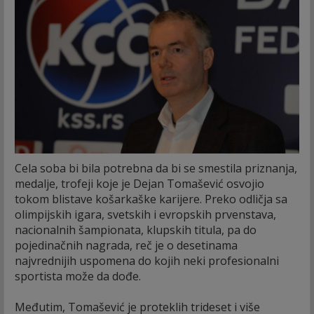
Cela soba bi bila potrebna da bi se smestila priznanja,
medalje, trofeji koje je Dejan Tomašević osvojio
tokom blistave košarkaške karijere. Preko odličja sa
olimpijskih igara, svetskih i evropskih prvenstava,
nacionalnih šampionata, klupskih titula, pa do
pojedinačnih nagrada, reč je o desetinama
najvrednijih uspomena do kojih neki profesionalni
sportista može da dođe.
Međutim, Tomašević je proteklih trideset i više