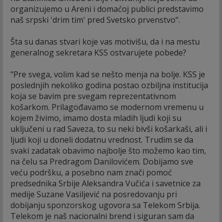
organizujemo u Areni i domaćoj publici predstavimo
naš srpski 'drim tim' pred Svetsko prvenstvo".
Šta su danas stvari koje vas motivišu, da i na mestu
generalnog sekretara KSS ostvarujete pobede?
"Pre svega, volim kad se nešto menja na bolje. KSS je
poslednjih nekoliko godina postao ozbiljna institucija
koja se bavim pre svegam reprezentativnom
košarkom. Prilagođavamo se modernom vremenu u
kojem živimo, imamo dosta mladih ljudi koji su
uključeni u rad Saveza, to su neki bivši košarkaši, ali i
ljudi koji u doneli dodatnu vrednost. Trudim se da
svaki zadatak obavimo najbolje što možemo kao tim,
na čelu sa Predragom Danilovićem. Dobijamo sve
veću podršku, a posebno nam znači pomoć
predsednika Srbije Aleksandra Vučića i savetnice za
medije Suzane Vasiljević na posredovanju pri
dobijanju sponzorskog ugovora sa Telekom Srbija.
Telekom je naš nacionalni brend i siguran sam da