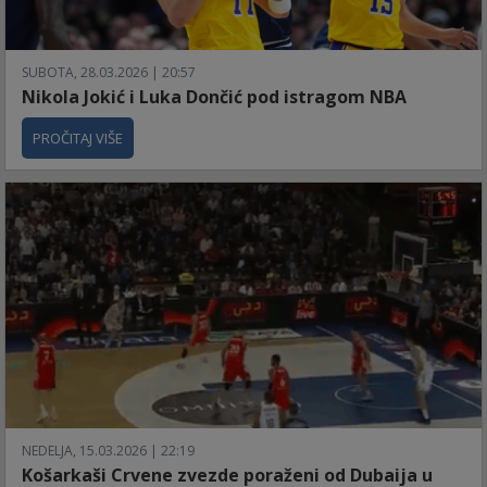
SUBOTA, 28.03.2026 | 20:57
Nikola Jokić i Luka Dončić pod istragom NBA
PROČITAJ VIŠE
NEDELJA, 15.03.2026 | 22:19
Košarkaši Crvene zvezde poraženi od Dubaija u