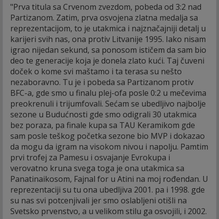
"Prva titula sa Crvenom zvezdom, pobeda od 3:2 nad
Partizanom. Zatim, prva osvojena zlatna medalja sa
reprezentacijom, to je utakmica i najznačajniji detalj u
karijeri svih nas, ona protiv Litvanije 1995. Iako nisam
igrao nijedan sekund, sa ponosom ističem da sam bio
deo te generacije koja je donela zlato kući. Taj čuveni
doček o kome svi maštamo i ta terasa su nešto
nezaboravno. Tu je i pobeda sa Partizanom protiv
BFC-a, gde smo u finalu plej-ofa posle 0:2 u mečevima
preokrenuli i trijumfovali. Sećam se ubedljivo najbolje
sezone u Budućnosti gde smo odigrali 30 utakmica
bez poraza, pa finale kupa sa TAU Keramikom gde
sam posle teškog početka sezone bio MVP i dokazao
da mogu da igram na visokom nivou i napolju. Pamtim
prvi trofej za Pamesu i osvajanje Evrokupa i
verovatno kruna svega toga je ona utakmica sa
Panatinaikosom, Fajnal for u Atini na moj rođendan. U
reprezentaciji su tu ona ubedljiva 2001. pa i 1998. gde
su nas svi potcenjivali jer smo oslabljeni otišli na
Svetsko prvenstvo, a u velikom stilu ga osvojili, i 2002.