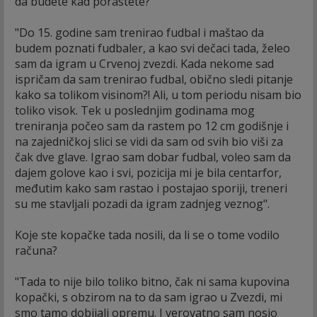
da budete kad porastete?
"Do 15. godine sam trenirao fudbal i maštao da
budem poznati fudbaler, a kao svi dečaci tada, želeo
sam da igram u Crvenoj zvezdi. Kada nekome sad
ispričam da sam trenirao fudbal, obično sledi pitanje
kako sa tolikom visinom?! Ali, u tom periodu nisam bio
toliko visok. Tek u poslednjim godinama mog
treniranja počeo sam da rastem po 12 cm godišnje i
na zajedničkoj slici se vidi da sam od svih bio viši za
čak dve glave. Igrao sam dobar fudbal, voleo sam da
dajem golove kao i svi, pozicija mi je bila centarfor,
međutim kako sam rastao i postajao sporiji, treneri
su me stavljali pozadi da igram zadnjeg veznog".
Koje ste kopačke tada nosili, da li se o tome vodilo
računa?
"Tada to nije bilo toliko bitno, čak ni sama kupovina
kopački, s obzirom na to da sam igrao u Zvezdi, mi
smo tamo dobijali opremu. I verovatno sam nosio