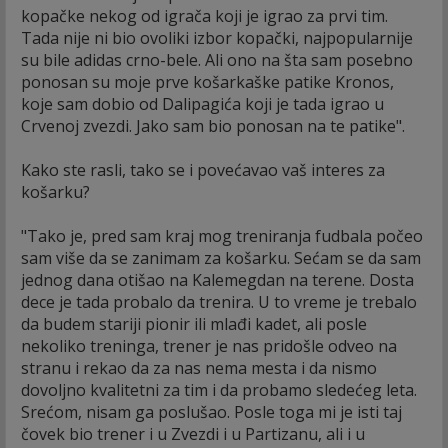
kopačke nekog od igrača koji je igrao za prvi tim.
Tada nije ni bio ovoliki izbor kopački, najpopularnije
su bile adidas crno-bele. Ali ono na šta sam posebno
ponosan su moje prve košarkaške patike Kronos,
koje sam dobio od Dalipagića koji je tada igrao u
Crvenoj zvezdi. Jako sam bio ponosan na te patike".
Kako ste rasli, tako se i povećavao vaš interes za
košarku?
"Tako je, pred sam kraj mog treniranja fudbala počeo
sam više da se zanimam za košarku. Sećam se da sam
jednog dana otišao na Kalemegdan na terene. Dosta
dece je tada probalo da trenira. U to vreme je trebalo
da budem stariji pionir ili mlađi kadet, ali posle
nekoliko treninga, trener je nas pridošle odveo na
stranu i rekao da za nas nema mesta i da nismo
dovoljno kvalitetni za tim i da probamo sledećeg leta.
Srećom, nisam ga poslušao. Posle toga mi je isti taj
čovek bio trener i u Zvezdi i u Partizanu, ali i u