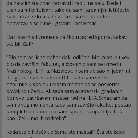
da naučim šta znači boraviti i raditi na selu. Deda i
ujak su mi bili zidari, tako da sam i ja sa njim leti često
radio i kao vrlo mlad naučio o važnosti radnih
obaveza i discipline", govori Tomašević.
Da li ste imali vremena za školu pored sporta, kakav
ste bili đak?
"Bio sam prilično dobar đak, odličan. Moj plan je uvek
bio da završim fakultet, a dvoumio sam se između
Mašinskog i ETF-a. Nažalost, nisam upisao ni jedan ni
drugi, već sam studirao DIF. Tada sam već bio
ozbiljnije u sportu i nisam mogao da se posvetim
dovoljno učenju. Ali sada sam akademski građanin
ponovo, završavam master rad na FEFA. Smatram da
sam onog momenta kada sam završio fakultet postao
kompletna osoba i da sam ispunio svoju želju, baš
kao i želju mojih roditelja".
Kada ste bili dečak o čemu ste maštali? Šta ste želeli