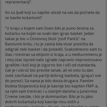
reprezentaciji".
Ko su ljudi koji su najviše uticali na vas da počnete da
se bavite košarkom?
"U kraju u kojem sam živeo bilo je puno terena za
košarku na kojim se svaki dan igrao basket. Jedan
takav je bio u Osnovnoj školi 'Josif Pančić' na
Banovom brdu, i tu je zaista bila stvar prestiža da
odigraš neki basket i da pobediš. Svakodnevno sam tu
išao i trenirao sa ekipom iz kraja, a u međuvremenu je
i moj otac ispred naše zgrade napravio improvizovano
igralište i koš koji je sigurno bio i viši od standarda,
čak je i obruč bio previše tanak, ali mi smo tu dan
uvek završavali na partiji dobrog basketa, igrajući sve
do ponoći. Sa nama je bilo dosta drugara. Pamtim
Đoleta Stojanovića koji je kasnije bio kapiten FMP-a,
sa njim sam trenirao i u starijim danima u juniorima
Crvene zvezde, i bio je dominantan. Bilo je tu jako
dobrih košarkaša koji kasnije nisu otišli u
profesionalnu košarku. Ali eto, 'Josif Pančić' je zaista