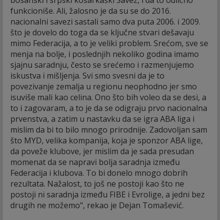
funkcioniše. Ali, žalosno je da su se do 2016.
nacionalni savezi sastali samo dva puta 2006. i 2009.
što je dovelo do toga da se ključne stvari dešavaju
mimo Federacija, a to je veliki problem. Srećom, sve se
menja na bolje, i poslednjih nekoliko godina imamo
sjajnu saradnju, često se srećemo i razmenjujemo
iskustva i mišljenja. Svi smo svesni da je to
povezivanje zemalja u regionu neophodno jer smo
isuviše mali kao celina. Ono što bih voleo da se desi, a
to i zagovaram, a to je da se odigraju prvo nacionalna
prvenstva, a zatim u nastavku da se igra ABA liga i
mislim da bi to bilo mnogo prirodnije. Zadovoljan sam
što MYD, velika kompanija, koja je sponzor ABA lige,
da poveže klubove, jer mislim da je sada presudan
momenat da se napravi bolja saradnja između
Federacija i klubova. To bi donelo mnogo dobrih
rezultata. Nažalost, to još ne postoji kao što ne
postoji ni saradnja između FIBE i Evrolige, a jedni bez
drugih ne možemo", rekao je Dejan Tomašević.