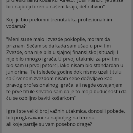
bio najbolji teren u našem kraju, definitivno".
Koji je bio prelomni trenutak ka profesionalnim
vodama?
"Meni su se malo i zvezde poklopile, moram da
priznam. Sećam se da kada sam ušao u prvi tim
Zvezde, ona nije bila u sjajnoj finansijskoj situaciji i
nije bilo mnogo igrača. U prvoj utakmici za prvi tim
bio sam u prvoj petorci, iako nisam bio standardan u
juniorima. Te i sledeće godine dok nismo uzeli titulu
sa Crvenom zvezdom nisam sebe doživljavo kao
pravog profesionalnog igrača, ali negde osvajanjem
te prve titule shvatio sam da je to moja budućnost i da
ću se ozbiljno baviti košarkom".
Igrali ste veliki broj važnih utakmica, donosili pobede,
bili proglašavani za najboljeg na terenu,
ali koje partije su vam posebno drage?