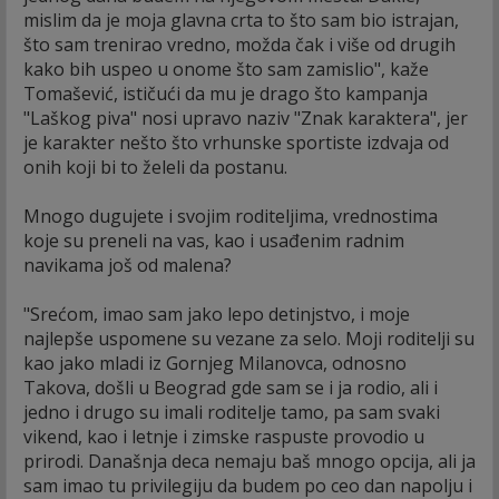
mislim da je moja glavna crta to što sam bio istrajan,
što sam trenirao vredno, možda čak i više od drugih
kako bih uspeo u onome što sam zamislio", kaže
Tomašević, ističući da mu je drago što kampanja
"Laškog piva" nosi upravo naziv "Znak karaktera", jer
je karakter nešto što vrhunske sportiste izdvaja od
onih koji bi to želeli da postanu.
Mnogo dugujete i svojim roditeljima, vrednostima
koje su preneli na vas, kao i usađenim radnim
navikama još od malena?
"Srećom, imao sam jako lepo detinjstvo, i moje
najlepše uspomene su vezane za selo. Moji roditelji su
kao jako mladi iz Gornjeg Milanovca, odnosno
Takova, došli u Beograd gde sam se i ja rodio, ali i
jedno i drugo su imali roditelje tamo, pa sam svaki
vikend, kao i letnje i zimske raspuste provodio u
prirodi. Današnja deca nemaju baš mnogo opcija, ali ja
sam imao tu privilegiju da budem po ceo dan napolju i