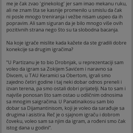
me je čak zvao 'ginekolog' jer sam imao mekanu ruku,
ali ne znam šta se kasnije promenilo u smislu da čak
ni posle mnogo treniranja i vežbe nisam uspeo da ih
popravim. Ali sam siguran da je bilo mnogo više ovih
pozitivnih strana nego što su ta slobodna bacanja.
Na koje igrače mislite kada kažete da ste gradili dobre
konekcije sa drugim igračima?
"U Partizanu je to bio Drobnjak, u reprezentaciji sam
voleo da igram sa Zokijem Savićem i naravno sa
Divcem, u TAU Keramici sa Obertom, igrali smo
zajedno četiri godine i taj neki dobar odnos preneli i
izvan terena, pa smo ostali dobri prijatelji. Na to sam i
najviše ponosan što sam ostao u odličnim odnosima
sa mnogim saigračima. U Panatinaikosu sam bio
dobar sa Dijamantinisom, koji je voleo da sarađuje sa
drugima i asistira. Reč je o sjajnom igraču i dobrom
čoveku, voleo sam sa njim da igram, a rođeni smo čak
istog dana u godini".