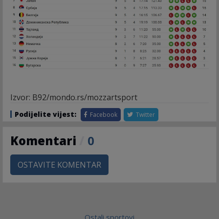
Izvor: B92/mondo.rs/mozzartsport
Podijelite vijest:
Facebook
Twitter
Komentari
/
0
OSTAVITE KOMENTAR
Ostali sportovi