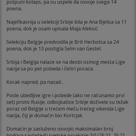
potpuni kolaps, pa su uspele da osvoje svega 14
poena.
Najefikasnija u selekciji Srbije bila je Ana Bjelica sa 11
poena, dok je osam upisala Maja Aleksić.
Selekciju Belgije predvodila je Brit Herbotsa sa 24
poena, dok je 13 postigla Selin van Gestel.
Srbija i Belgija nalaze se na deobi osmog mesta Lige
nacija sa po pet pobeda i četiri poraza.
Korak napred, pa nazad…
Posle ubedljive igre i pobede (ako ne računamo prvi
set) protiv Rusije, odbojkašice Srbije doživele su težak
poraz od Belgije u trećem meču trećeg vikenda Lige
nacija, čiji je domaćin bio Kortrjak.
Domaćin je zasluženo osvojio maksimalan broj
bodova savladavši svetske prvakinje 3:0 (25:21, 25:21,