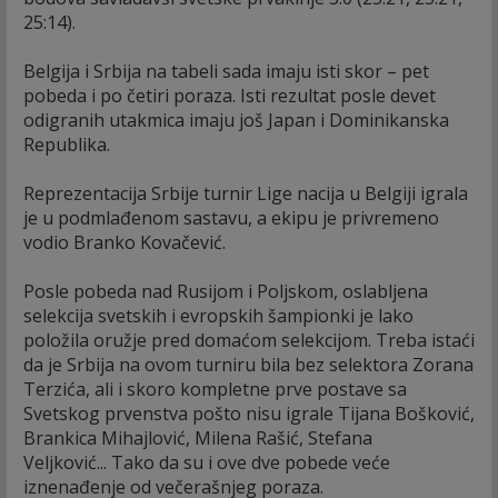
25:14).
Belgija i Srbija na tabeli sada imaju isti skor – pet
pobeda i po četiri poraza. Isti rezultat posle devet
odigranih utakmica imaju još Japan i Dominikanska
Republika.
Reprezentacija Srbije turnir Lige nacija u Belgiji igrala
je u podmlađenom sastavu, a ekipu je privremeno
vodio Branko Kovačević.
Posle pobeda nad Rusijom i Poljskom, oslabljena
selekcija svetskih i evropskih šampionki je lako
položila oružje pred domaćom selekcijom. Treba istaći
da je Srbija na ovom turniru bila bez selektora Zorana
Terzića, ali i skoro kompletne prve postave sa
Svetskog prvenstva pošto nisu igrale Tijana Bošković,
Brankica Mihajlović, Milena Rašić, Stefana
Veljković... Tako da su i ove dve pobede veće
iznenađenje od večerašnjeg poraza.