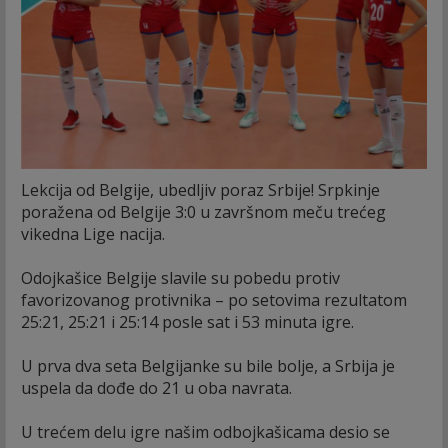
Lekcija od Belgije, ubedljiv poraz Srbije! Srpkinje
poražena od Belgije 3:0 u završnom meču trećeg
vikedna Lige nacija.
Odojkašice Belgije slavile su pobedu protiv
favorizovanog protivnika – po setovima rezultatom
25:21, 25:21 i 25:14 posle sat i 53 minuta igre.
U prva dva seta Belgijanke su bile bolje, a Srbija je
uspela da dođe do 21 u oba navrata.
U trećem delu igre našim odbojkašicama desio se