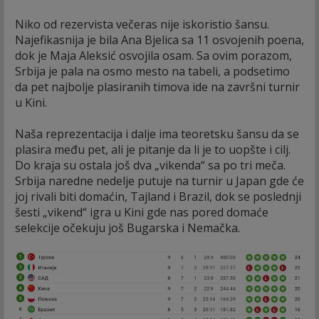
Niko od rezervista večeras nije iskoristio šansu.
Najefikasnija je bila Ana Bjelica sa 11 osvojenih poena,
dok je Maja Aleksić osvojila osam. Sa ovim porazom,
Srbija je pala na osmo mesto na tabeli, a podsetimo
da pet najbolje plasiranih timova ide na završni turnir
u Kini.
Naša reprezentacija i dalje ima teoretsku šansu da se
plasira među pet, ali je pitanje da li je to uopšte i cilj.
Do kraja su ostala još dva „vikenda“ sa po tri meča.
Srbija naredne nedelje putuje na turnir u Japan gde će
joj rivali biti domaćin, Tajland i Brazil, dok se poslednji
šesti „vikend“ igra u Kini gde nas pored domaće
selekcije očekuju još Bugarska i Nemačka.