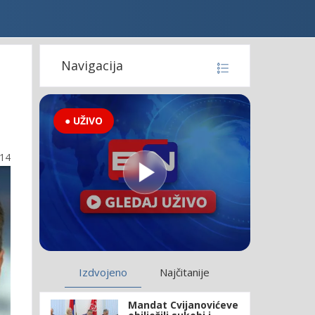
Navigacija
a
● UŽIVO
:14
Izdvojeno
Najčitanije
Mandat Cvijanovićeve