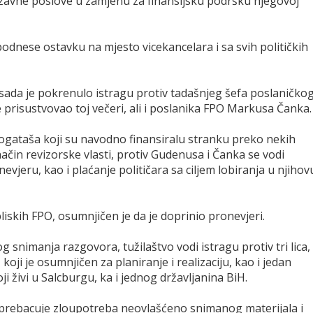
ržavne poslove u zamjenu za finansijsku podršku njegovoj
podnese ostavku na mjesto vicekancelara i sa svih političkih
u sada je pokrenulo istragu protiv tadašnjeg šefa poslaničko
 prisustvovao toj večeri, ali i poslanika FPO Markusa Čanka.
ogataša koji su navodno finansiralu stranku preko nekih
način revizorske vlasti, protiv Gudenusa i Čanka se vodi
vjeru, kao i plaćanje političara sa ciljem lobiranja u njihov
bliskih FPO, osumnjičen je da je doprinio pronevjeri.
g snimanja razgovora, tužilaštvo vodi istragu protiv tri lica,
 koji je osumnjičen za planiranje i realizaciju, kao i jedan
i živi u Salcburgu, ka i jednog državljanina BiH.
l, prebacuje zloupotreba neovlašćeno snimanog materijala i