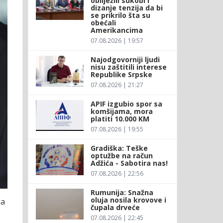
obilježili sukobi i
dizanje tenzija da bi
se prikrilo šta su
obećali
Amerikancima
07.08.2026 | 19:57
Najodgovorniji ljudi
nisu zaštitili interese
Republike Srpske
07.08.2026 | 21:27
APIF izgubio spor sa
komšijama, mora
platiti 10.000 KM
07.08.2026 | 19:55
Gradiška: Teške
optužbe na račun
Adžića - Sabotira nas!
07.08.2026 | 22:56
Rumunija: Snažna
oluja nosila krovove i
ma
čupala drveće
07.08.2026 | 22:45