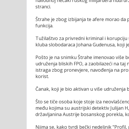
navodnoj nećaki ruskog milijardera nudi d
stranci.
Štrahe je zbog izbijanja te afere morao da 
funkcija.
Tužilaštvo za privredni kriminal i korupcij
kluba slobodaraca Johana Gudenusa, koji je
Pošto je na snimku Štrahe imenovao više b
udruženja bliskih FPO, a zaobilazeći na taj 
istraga zbog pronevjere, navođenja na prone
korist.
Čanak, koji je bio aktivan u više udruženja 
Što se tiče osoba koje stoje iza neovlašćeno
među kojima su austrijski detektiv Julijan H,
državljanina Austrije bosanskog porekla, koj
Njima se, kako tvrdi bečki nedeljnik "Profi