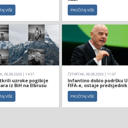
AJ VIŠE
PROČITAJ VIŠE
, 06.08.2026 | 14:37
ČETVRTAK, 06.08.2026 | 11:07
tkrili uzroke pogibije
Infantino dobio podršku 
ara iz BiH na Elbrusu
FIFA-e, ostaje predsjednik
AJ VIŠE
PROČITAJ VIŠE