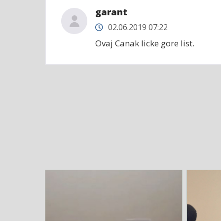
garant
02.06.2019 07:22
Ovaj Canak licke gore list.