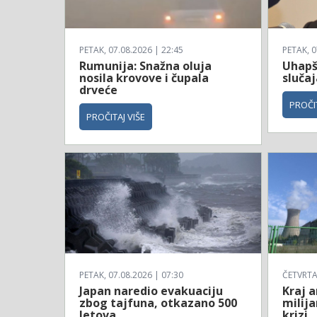
PETAK, 07.08.2026 | 22:45
PETAK, 0
Rumunija: Snažna oluja
Uhapš
nosila krovove i čupala
sluča
drveće
PROČIT
PROČITAJ VIŠE
PETAK, 07.08.2026 | 07:30
ČETVRTAK
Japan naredio evakuaciju
Kraj a
zbog tajfuna, otkazano 500
milija
letova
krizi