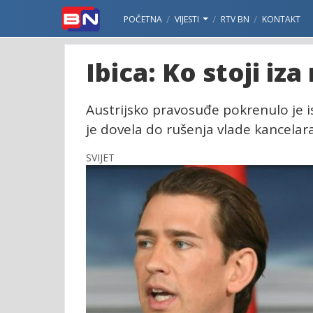
POČETNA
VIJESTI
RTV BN
KONTAKT
Ibica: Ko stoji iz
Austrijsko pravosuđe pokrenulo je is
je dovela do rušenja vlade kancelar
SVIJET