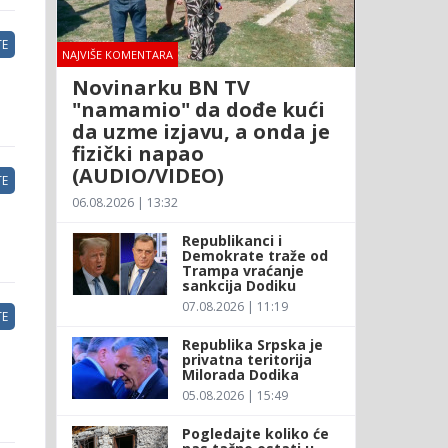
E
NAJVIŠE KOMENTARA
Novinarku BN TV
"namamio" da dođe kući
da uzme izjavu, a onda je
fizički napao
(AUDIO/VIDEO)
E
06.08.2026 | 13:32
Republikanci i
Demokrate traže od
Trampa vraćanje
sankcija Dodiku
07.08.2026 | 11:19
E
Republika Srpska je
privatna teritorija
Milorada Dodika
05.08.2026 | 15:49
Pogledajte koliko će