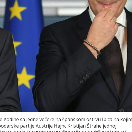
vije godine sa jedne večere na španskom ostrvu Ibica na koji
obodarske partije Austrije Hajnc Kristijan Štrahe jednoj