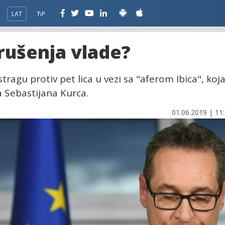
LAT
ЋР
a rušenja vlade?
tragu protiv pet lica u vezi sa "aferom Ibica", koj
a Sebastijana Kurca.
01.06.2019 | 11