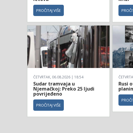
PROČITAJ VIŠE
PROČIT
ČETVRTAK, 06.08.2026 | 18:54
ČETVRTAK
Sudar tramvaja u
Rusi o
Njemačkoj: Preko 25 ljudi
planin
povrijeđeno
PROČIT
PROČITAJ VIŠE