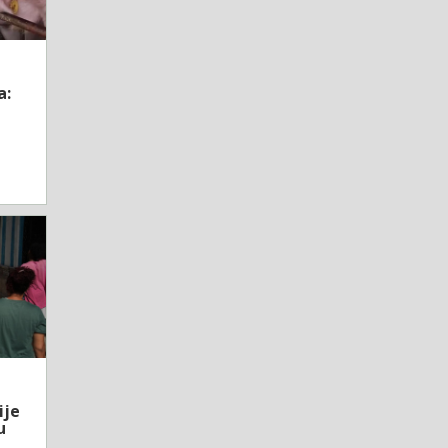
a:
ije
u