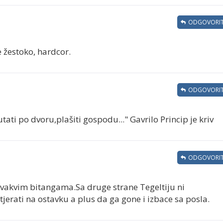
ODGOVORIT
 žestoko, hardcor.
ODGOVORIT
tati po dvoru,plašiti gospodu..." Gavrilo Princip je kriv
ODGOVORIT
vakvim bitangama.Sa druge strane Tegeltiju ni
rati na ostavku a plus da ga gone i izbace sa posla.