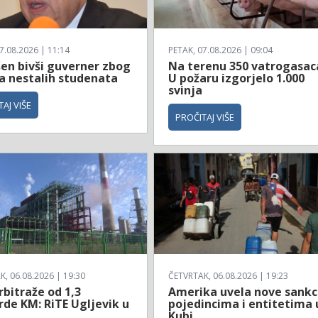
7.08.2026 | 11:14
PETAK, 07.08.2026 | 09:04
en bivši guverner zbog
Na terenu 350 vatrogasac
ja nestalih studenata
U požaru izgorjelo 1.000
svinja
AJ VIŠE
PROČITAJ VIŠE
, 06.08.2026 | 19:30
ČETVRTAK, 06.08.2026 | 19:23
rbitraže od 1,3
Amerika uvela nove sankc
rde KM: RiTE Ugljevik u
pojedincima i entitetima 
Kubi