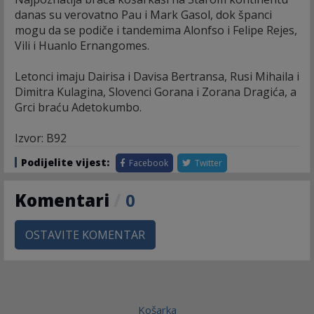
danas su verovatno Pau i Mark Gasol, dok španci
mogu da se podiče i tandemima Alonfso i Felipe Rejes,
Vili i Huanlo Ernangomes.
Letonci imaju Dairisa i Davisa Bertransa, Rusi Mihaila i
Dimitra Kulagina, Slovenci Gorana i Zorana Dragića, a
Grci braću Adetokumbo.
Izvor: B92
Podijelite vijest:
Facebook
Twitter
Komentari
/
0
OSTAVITE KOMENTAR
Košarka