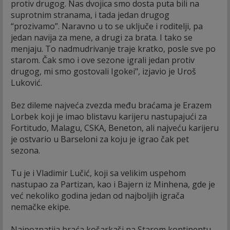
protiv drugog. Nas dvojica smo dosta puta bili na
suprotnim stranama, i tada jedan drugog
“prozivamo”. Naravno u to se uključe i roditelji, pa
jedan navija za mene, a drugi za brata. I tako se
menjaju. To nadmudrivanje traje kratko, posle sve po
starom. Čak smo i ove sezone igrali jedan protiv
drugog, mi smo gostovali Igokei", izjavio je Uroš
Luković.
Bez dileme najveća zvezda među braćama je Erazem
Lorbek koji je imao blistavu karijeru nastupajući za
Fortitudo, Malagu, CSKA, Beneton, ali najveću karijeru
je ostvario u Barseloni za koju je igrao čak pet
sezona.
Tu je i Vladimir Lučić, koji sa velikim uspehom
nastupao za Partizan, kao i Bajern iz Minhena, gde je
već nekoliko godina jedan od najboljih igrača
nemačke ekipe.
Najpoznatija braća košarkaši na Starom kontinentu