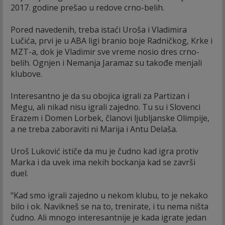
2017. godine prešao u redove crno-belih.
Pored navedenih, treba istaći Uroša i Vladimira
Lučića, prvi je u ABA ligi branio boje Radničkog, Krke i
MZT-a, dok je Vladimir sve vreme nosio dres crno-
belih. Ognjen i Nemanja Jaramaz su takođe menjali
klubove.
Interesantno je da su obojica igrali za Partizan i
Megu, ali nikad nisu igrali zajedno. Tu su i Slovenci
Erazem i Domen Lorbek, članovi ljubljanske Olimpije,
a ne treba zaboraviti ni Marija i Antu Delaša.
Uroš Luković ističe da mu je čudno kad igra protiv
Marka i da uvek ima nekih bockanja kad se završi
duel.
"Kad smo igrali zajedno u nekom klubu, to je nekako
bilo i ok. Navikneš se na to, trenirate, i tu nema ništa
čudno. Ali mnogo interesantnije je kada igrate jedan