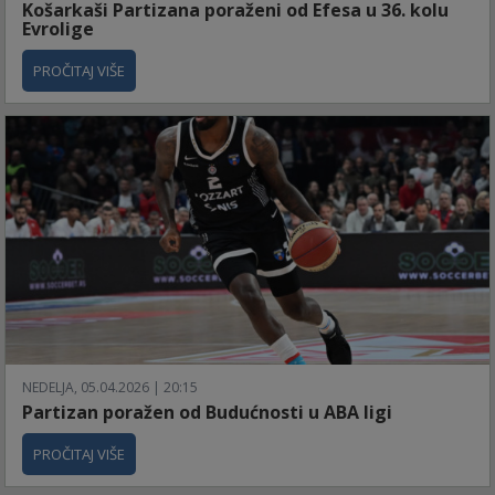
Košarkaši Partizana poraženi od Efesa u 36. kolu
Evrolige
PROČITAJ VIŠE
NEDELJA, 05.04.2026 | 20:15
Partizan poražen od Budućnosti u ABA ligi
PROČITAJ VIŠE