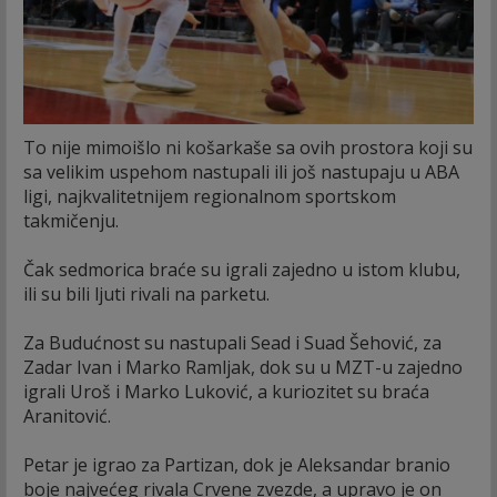
To nije mimoišlo ni košarkaše sa ovih prostora koji su
sa velikim uspehom nastupali ili još nastupaju u ABA
ligi, najkvalitetnijem regionalnom sportskom
takmičenju.
Čak sedmorica braće su igrali zajedno u istom klubu,
ili su bili ljuti rivali na parketu.
Za Budućnost su nastupali Sead i Suad Šehović, za
Zadar Ivan i Marko Ramljak, dok su u MZT-u zajedno
igrali Uroš i Marko Luković, a kuriozitet su braća
Aranitović.
Petar je igrao za Partizan, dok je Aleksandar branio
boje najvećeg rivala Crvene zvezde, a upravo je on