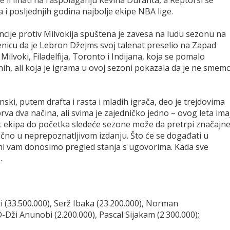
će li imati na raspolaganju Kevina Duranta, a Reptorsi se
 i posljednjih godina najbolje ekipe NBA lige.
ije protiv Milvokija spuštena je zavesa na ludu sezonu na
enicu da je Lebron Džejms svoj talenat preselio na Zapad
Milvoki, Filadelfija, Toronto i Indijana, koja se pomalo
ih, ali koja je igrama u ovoj sezoni pokazala da je ne smem
ski, putem drafta i rasta i mladih igrača, deo je trejdovima
va dva načina, ali svima je zajedničko jedno – ovog leta ima
t ekipa do početka sledeće sezone može da pretrpi značajn
čno u neprepoznatljivom izdanju. Što će se događati u
 mi vam donosimo pregled stanja s ugovorima. Kada sve
.
 (33.500.000), Serž Ibaka (23.200.000), Norman
O-Dži Anunobi (2.200.000), Pascal Sijakam (2.300.000);