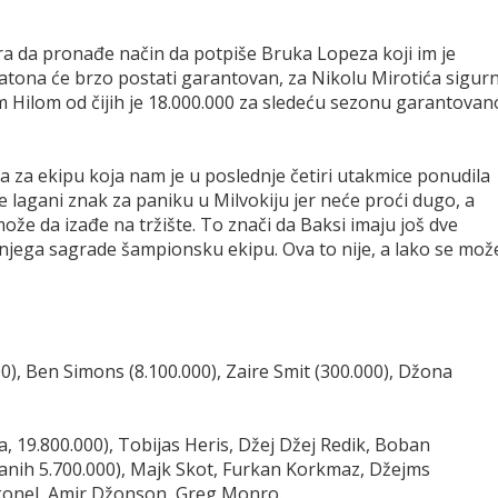
ra da pronađe način da potpiše Bruka Lopeza koji im je
tona će brzo postati garantovan, za Nikolu Mirotića sigur
žom Hilom od čijih je 18.000.000 za sledeću sezonu garantovan
a za ekipu koja nam je u poslednje četiri utakmice ponudila
e lagani znak za paniku u Milvokiju jer neće proći dugo, a
ože da izađe na tržište. To znači da Baksi imaju još dve
njega sagrade šampionsku ekipu. Ova to nije, a lako se mož
), Ben Simons (8.100.000), Zaire Smit (300.000), Džona
ja, 19.800.000), Tobijas Heris, Džej Džej Redik, Boban
nih 5.700.000), Majk Skot, Furkan Korkmaz, Džejms
Mekonel, Amir Džonson, Greg Monro.