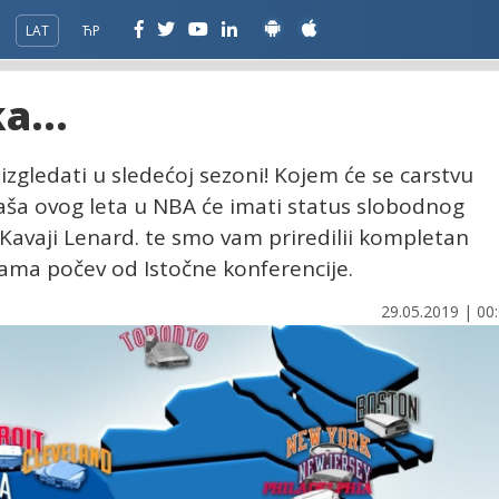
LAT
ЋР
a...
izgledati u sledećoj sezoni! Kojem će se carstvu
aša ovog leta u NBA će imati status slobodnog
i Kavaji Lenard. te smo vam priredilii kompletan
 nama počev od Istočne konferencije.
29.05.2019 | 00