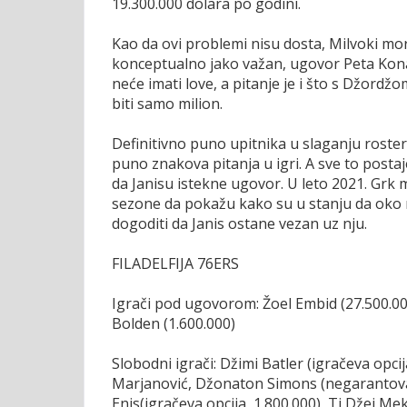
19.300.000 dolara po godini.
Kao da ovi problemi nisu dosta, Milvoki mo
konceptualno jako važan, ugovor Peta Kona
neće imati love, a pitanje je i što s Džord
biti samo milion.
Definitivno puno upitnika u slaganju roster
puno znakova pitanja u igri. A sve to postaj
da Janisu istekne ugovor. U leto 2021. Grk m
sezone da pokažu kako su u stanju da oko 
dogoditi da Janis ostane vezan uz nju.
FILADELFIJA 76ERS
Igrači pod ugovorom: Žoel Embid (27.500.000
Bolden (1.600.000)
Slobodni igrači: Džimi Batler (igračeva opci
Marjanović, Džonaton Simons (negarantova
Enis(igračeva opcija, 1.800.000), Ti Džej 