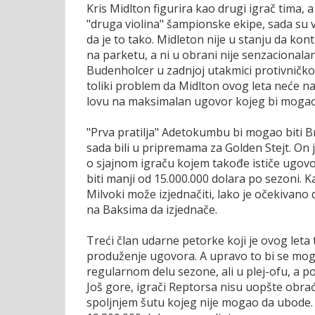
Kris Midlton figurira kao drugi igrač tima,
"druga violina" šampionske ekipe, sada su va
da je to tako. Midleton nije u stanju da 
na parketu, a ni u obrani nije senzacionalan
Budenholcer u zadnjoj utakmici protivničko
toliki problem da Midlton ovog leta neće na 
lovu na maksimalan ugovor kojeg bi mogao d
"Prva pratilja" Adetokumbu bi mogao biti 
sada bili u pripremama za Golden Stejt. On 
o sjajnom igraču kojem takođe ističe ugovor
biti manji od 15.000.000 dolara po sezoni.
Milvoki može izjednačiti, lako je očekivano d
na Baksima da izjednače.
Treći član udarne petorke koji je ovog leta 
produženje ugovora. A upravo to bi se mogl
regularnom delu sezone, ali u plej-ofu, a p
Još gore, igrači Reptorsa nisu uopšte obra
spoljnjem šutu kojeg nije mogao da ubode. 