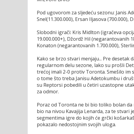
Pod ugovorom za sljedeću sezonu: Janis Ade
Snel(11.300.000), Ersan Iljasova (700.000), 
Slobodni igrači: Kris Midlton (igračeva opc
19.000.000+), Džordž Hil (negarantovanih 18
Konaton (negarantovanih 1.700.000), Sterli
Kako se brzo stvari menjaju... Pre desetak dan
regularnom delu sezone, lako su prošli Detr
trećoj imali 2-0 protiv Toronta. Smešilo im se
o tome što treba Janisu Adetokumbu i druš
su Reptorsi pobedili u četiri uzastopne uta
za odmor.
Poraz od Toronta ne bi bio toliko bolan da n
bio na nivou Kavajija Lenarda, za te stvari 
segmentima igre do kojih će grčki košarkaš 
pokazalo nedostojnim svojih uloga.