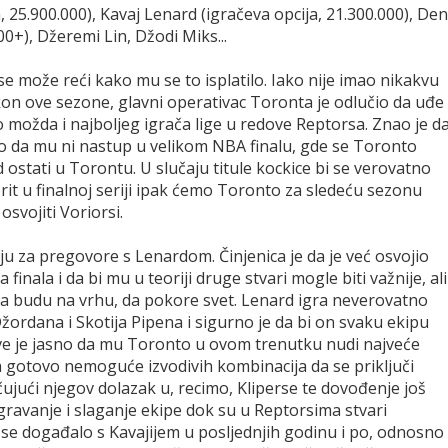
, 25.900.000), Kavaj Lenard (igračeva opcija, 21.300.000), Den
0+), Džeremi Lin, Džodi Miks...
se može reći kako mu se to isplatilo. Iako nije imao nikakvu
kon ove sezone, glavni operativac Toronta je odlučio da uđe
o možda i najboljeg igrača lige u redove Reptorsa. Znao je d
 tako da mu ni nastup u velikom NBA finalu, gde se Toronto
 ostati u Torontu. U slučaju titule kockice bi se verovatno
vorit u finalnoj seriji ipak ćemo Toronto za sledeću sezonu
osvojiti Voriorsi.
iju za pregovore s Lenardom. Činjenica je da je već osvojio
finala i da bi mu u teoriji druge stvari mogle biti važnije, ali
 da budu na vrhu, da pokore svet. Lenard igra neverovatno
žordana i Skotija Pipena i sigurno je da bi on svaku ekipu
ive je jasno da mu Toronto u ovom trenutku nudi najveće
h gotovo nemoguće izvodivih kombinacija da se priključi
učujući njegov dolazak u, recimo, Kliperse te dovođenje još
gravanje i slaganje ekipe dok su u Reptorsima stvari
 se događalo s Kavajijem u posljednjih godinu i po, odnosno