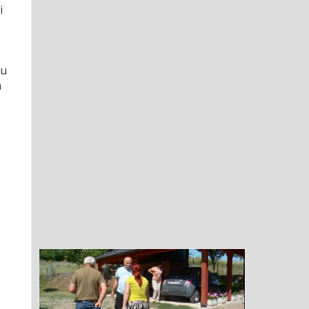
i
 u
a