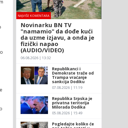
em
NAJVIŠE KOMENTARA
Novinarku BN TV
o
"namamio" da dođe kući
da uzme izjavu, a onda je
fizički napao
(AUDIO/VIDEO)
to
06.08.2026 | 13:32
Republikanci i
Demokrate traže od
Trampa vraćanje
sankcija Dodiku
07.08.2026 | 11:19
še
Republika Srpska je
privatna teritorija
Milorada Dodika
no
05.08.2026 | 15:49
Pogledajte koliko će