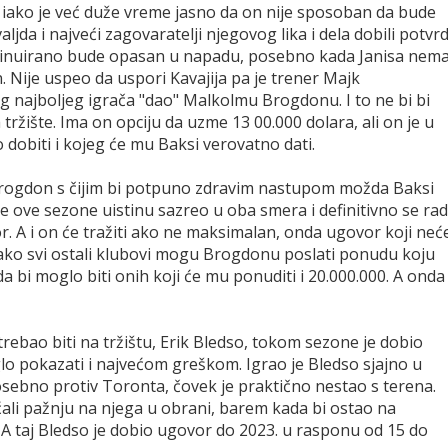
 a iako je već duže vreme jasno da on nije sposoban da bude
ljda i najveći zagovaratelji njegovog lika i dela dobili potvr
kontinuirano bude opasan u napadu, posebno kada Janisa nem
. Nije uspeo da uspori Kavajija pa je trener Majk
g najboljeg igrača "dao" Malkolmu Brogdonu. I to ne bi bi
tržište. Ima on opciju da uzme 13 00.000 dolara, ali on je u
obiti i kojeg će mu Baksi verovatno dati.
Brogdon s čijim bi potpuno zdravim nastupom možda Baksi
je ove sezone uistinu sazreo u oba smera i definitivno se rad
. A i on će tražiti ako ne maksimalan, onda ugovor koji neć
 Kako svi ostali klubovi mogu Brogdonu poslati ponudu koju
a bi moglo biti onih koji će mu ponuditi i 20.000.000. A onda 
trebao biti na tržištu, Erik Bledso, tokom sezone je dobio
o pokazati i najvećom greškom. Igrao je Bledso sjajno u
osebno protiv Toronta, čovek je praktično nestao s terena.
ćali pažnju na njega u obrani, barem kada bi ostao na
A taj Bledso je dobio ugovor do 2023. u rasponu od 15 do