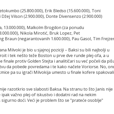
tokumbo (25.800.000), Erik Bledso (15.600.000), Toni
Di Džej Vilson (2.900.000), Donte Divensenzo (2.900.000)
ija, 13.000.000), Malkolm Brogdon (za ponudu
.000.000), Nikola Mirotić, Bruk Lopez, Pet
ng Braun (negarantovanih 1.600.000), Pau Gasol, Tim Frejzer
a Milvoki je bio u sjajnoj poziciji – Baksi su bili najbolji u
oit i tek nešto teže Boston u prve dve runde plej-ofa, a u
 finale protiv Golden Stejta i analitičari su već počeli da piš
tvu da pobede povredama i te kako načete Voriorse. No, on
kmice pa su igrači Milvokija umesto u finale kofere spakovali
ije razotkrio sve slabosti Baksa. Na stranu to što Janis nije
je ipak važno plej-of iskustvo i dodatni rad na nekim
sigurno doći. Veći je problem što se "prateće osoblje"