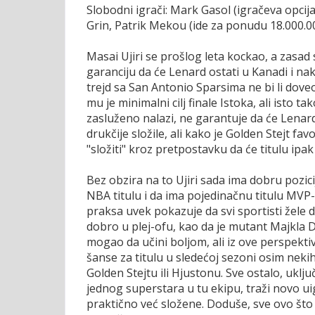
Slobodni igrači: Mark Gasol (igračeva opcija
Grin, Patrik Mekou (ide za ponudu 18.000.00
Masai Ujiri se prošlog leta kockao, a zasad 
garanciju da će Lenard ostati u Kanadi i na
trejd sa San Antonio Sparsima ne bi li dove
mu je minimalni cilj finale Istoka, ali isto
zasluženo nalazi, ne garantuje da će Lenard
drukčije složile, ali kako je Golden Stejt fa
"složiti" kroz pretpostavku da će titulu ipak 
Bez obzira na to Ujiri sada ima dobru pozic
NBA titulu i da ima pojedinačnu titulu MVP-a 
praksa uvek pokazuje da svi sportisti žele
dobro u plej-ofu, kao da je mutant Majkla D
mogao da učini boljom, ali iz ove perspekt
šanse za titulu u sledećoj sezoni osim neki
Golden Stejtu ili Hjustonu. Sve ostalo, uklj
jednog superstara u tu ekipu, traži novo ui
praktično već složene. Doduše, sve ovo što