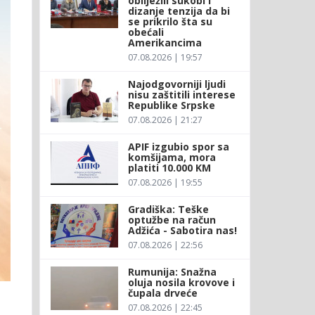
obilježili sukobi i
dizanje tenzija da bi
se prikrilo šta su
obećali
Amerikancima
07.08.2026 | 19:57
Najodgovorniji ljudi
nisu zaštitili interese
Republike Srpske
07.08.2026 | 21:27
APIF izgubio spor sa
komšijama, mora
platiti 10.000 KM
07.08.2026 | 19:55
Gradiška: Teške
optužbe na račun
Adžića - Sabotira nas!
07.08.2026 | 22:56
Rumunija: Snažna
oluja nosila krovove i
čupala drveće
07.08.2026 | 22:45