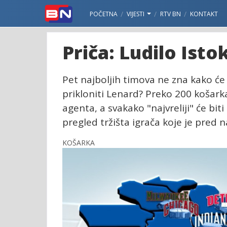
POČETNA
VIJESTI
RTV BN
KONTAKT
Priča: Ludilo Istok
Pet najboljih timova ne zna kako će 
prikloniti Lenard? Preko 200 košark
agenta, a svakako "najvreliji" će bit
pregled tržišta igrača koje je pred
KOŠARKA