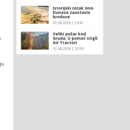
Istorijski nizak nivo
Dunava zaustavio
brodove
07.08.2026 | 19:41
Veliki požar kod
o
Gruda: U pomoć stigli
Air Tractori
07.08.2026 | 20:39
ju
e