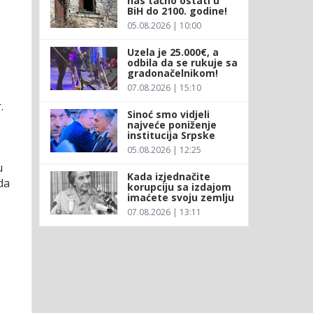
nas tačno ostati u
BiH do 2100. godine!
05.08.2026 | 10:00
Uzela je 25.000€, a
odbila da se rukuje sa
gradonačelnikom!
07.08.2026 | 15:10
.
Sinoć smo vidjeli
najveće poniženje
institucija Srpske
05.08.2026 | 12:25
u
Kada izjednačite
da
korupciju sa izdajom
imaćete svoju zemlju
07.08.2026 | 13:11