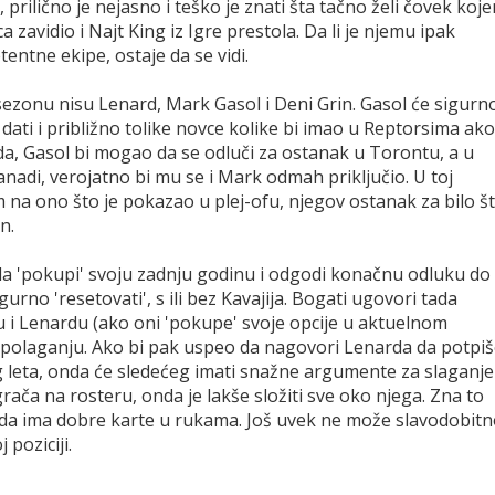
rilično je nejasno i teško je znati šta tačno želi čovek koj
a zavidio i Najt King iz Igre prestola. Da li je njemu ipak
entne ekipe, ostaje da se vidi.
ezonu nisu Lenard, Mark Gasol i Deni Grin. Gasol će sigurn
dati i približno tolike novce kolike bi imao u Reptorsima ako
rda, Gasol bi mogao da se odluči za ostanak u Torontu, a u
anadi, verojatno bi mu se i Mark odmah priključio. U toj
om na ono što je pokazao u plej-ofu, njegov ostanak za bilo š
n.
da 'pokupi' svoju zadnju godinu i odgodi konačnu odluku do
urno 'resetovati', s ili bez Kavajija. Bogati ugovori tada
olu i Lenardu (ako oni 'pokupe' svoje opcije u aktuelnom
aspolaganju. Ako bi pak uspeo da nagovori Lenarda da potpi
leta, onda će sledećeg imati snažne argumente za slaganje
rača na rosteru, onda je lakše složiti sve oko njega. Zna to
 sada ima dobre karte u rukama. Još uvek ne može slavodobit
 poziciji.