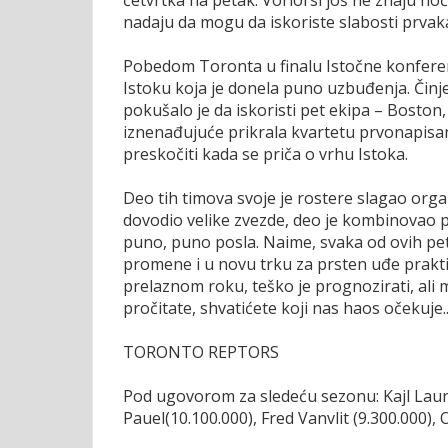
četvrtka na petak. Voriorsi još ne znaju ho
nadaju da mogu da iskoriste slabosti prvaka
Pobedom Toronta u finalu Istočne konferenc
Istoku koja je donela puno uzbuđenja. Činj
pokušalo je da iskoristi pet ekipa – Boston, 
iznenađujuće prikrala kvartetu prvonapisan
preskočiti kada se priča o vrhu Istoka.
Deo tih timova svoje je rostere slagao organ
dovodio velike zvezde, deo je kombinovao pr
puno, puno posla. Naime, svaka od ovih pe
promene i u novu trku za prsten uđe prakti
prelaznom roku, teško je prognozirati, ali
pročitate, shvatićete koji nas haos očekuje..
TORONTO REPTORS
Pod ugovorom za sledeću sezonu: Kajl Lauri
Pauel(10.100.000), Fred Vanvlit (9.300.000), 