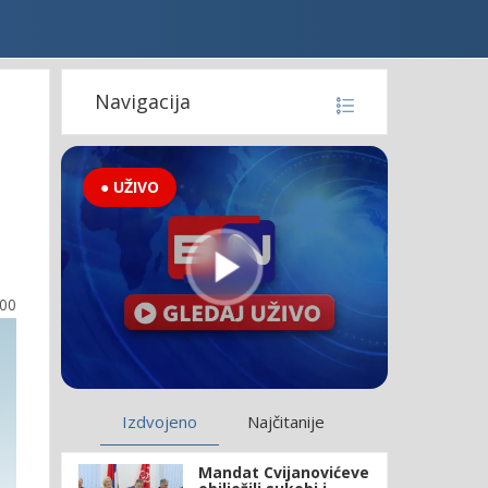
Navigacija
● UŽIVO
:00
Izdvojeno
Najčitanije
Mandat Cvijanovićeve