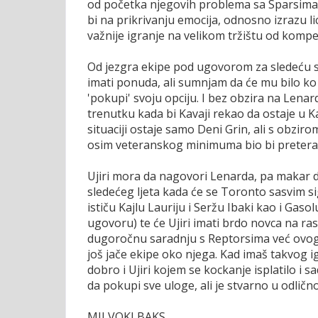
od početka njegovih problema sa Sparsima, p
bi na prikrivanju emocija, odnosno izrazu lic
važnije igranje na velikom tržištu od kompet
Od jezgra ekipe pod ugovorom za sledeću s
imati ponuda, ali sumnjam da će mu bilo ko 
'pokupi' svoju opciju. I bez obzira na Lena
trenutku kada bi Kavaji rekao da ostaje u K
situaciji ostaje samo Deni Grin, ali s obzir
osim veteranskog minimuma bio bi pretera
Ujiri mora da nagovori Lenarda, pa makar 
sledećeg ljeta kada će se Toronto sasvim sig
ističu Kajlu Lauriju i Seržu Ibaki kao i Gas
ugovoru) te će Ujiri imati brdo novca na r
dugoročnu saradnju s Reptorsima već ovog 
još jače ekipe oko njega. Kad imaš takvog ig
dobro i Ujiri kojem se kockanje isplatilo i
da pokupi sve uloge, ali je stvarno u odličnoj
MILVOKI BAKS