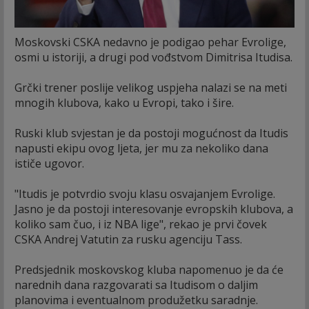
Moskovski CSKA nedavno je podigao pehar Evrolige,
osmi u istoriji, a drugi pod vođstvom Dimitrisa Itudisa.
Grčki trener poslije velikog uspjeha nalazi se na meti
mnogih klubova, kako u Evropi, tako i šire.
Ruski klub svjestan je da postoji mogućnost da Itudis
napusti ekipu ovog ljeta, jer mu za nekoliko dana
ističe ugovor.
"Itudis je potvrdio svoju klasu osvajanjem Evrolige.
Jasno je da postoji interesovanje evropskih klubova, a
koliko sam čuo, i iz NBA lige", rekao je prvi čovek
CSKA Andrej Vatutin za rusku agenciju Tass.
Predsjednik moskovskog kluba napomenuo je da će
narednih dana razgovarati sa Itudisom o daljim
planovima i eventualnom produžetku saradnje.