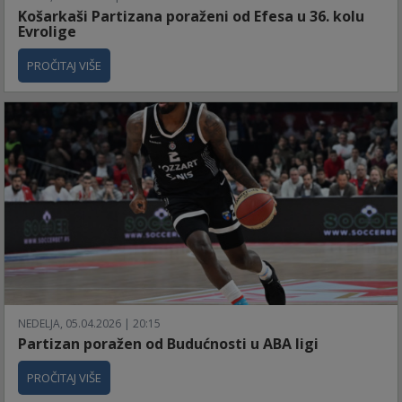
Košarkaši Partizana poraženi od Efesa u 36. kolu
Evrolige
PROČITAJ VIŠE
NEDELJA, 05.04.2026 | 20:15
Partizan poražen od Budućnosti u ABA ligi
PROČITAJ VIŠE