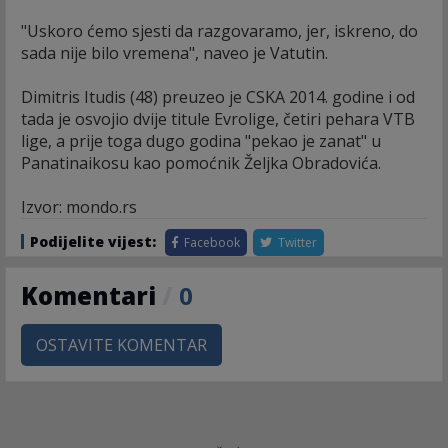
"Uskoro ćemo sjesti da razgovaramo, jer, iskreno, do
sada nije bilo vremena", naveo je Vatutin.
Dimitris Itudis (48) preuzeo je CSKA 2014. godine i od
tada je osvojio dvije titule Evrolige, četiri pehara VTB
lige, a prije toga dugo godina "pekao je zanat" u
Panatinaikosu kao pomoćnik Željka Obradovića.
Izvor: mondo.rs
Podijelite vijest:
Facebook
Twitter
Komentari
/
0
OSTAVITE KOMENTAR