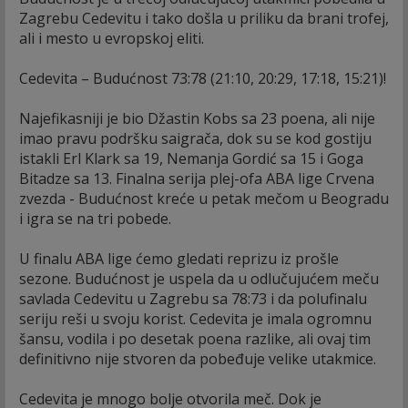
Zagrebu Cedevitu i tako došla u priliku da brani trofej,
ali i mesto u evropskoj eliti.
Cedevita – Budućnost 73:78 (21:10, 20:29, 17:18, 15:21)!
Najefikasniji je bio Džastin Kobs sa 23 poena, ali nije
imao pravu podršku saigrača, dok su se kod gostiju
istakli Erl Klark sa 19, Nemanja Gordić sa 15 i Goga
Bitadze sa 13. Finalna serija plej-ofa ABA lige Crvena
zvezda - Budućnost kreće u petak mečom u Beogradu
i igra se na tri pobede.
U finalu ABA lige ćemo gledati reprizu iz prošle
sezone. Budućnost je uspela da u odlučujućem meču
savlada Cedevitu u Zagrebu sa 78:73 i da polufinalu
seriju reši u svoju korist. Cedevita je imala ogromnu
šansu, vodila i po desetak poena razlike, ali ovaj tim
definitivno nije stvoren da pobeđuje velike utakmice.
Cedevita je mnogo bolje otvorila meč. Dok je