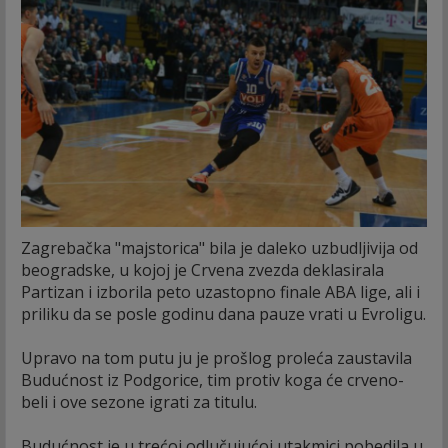
Zagrebačka "majstorica" bila je daleko uzbudljivija od
beogradske, u kojoj je Crvena zvezda deklasirala
Partizan i izborila peto uzastopno finale ABA lige, ali i
priliku da se posle godinu dana pauze vrati u Evroligu.
Upravo na tom putu ju je prošlog proleća zaustavila
Budućnost iz Podgorice, tim protiv koga će crveno-
beli i ove sezone igrati za titulu.
Budućnost je u trećoj odlučujućoj utakmici pobedila u