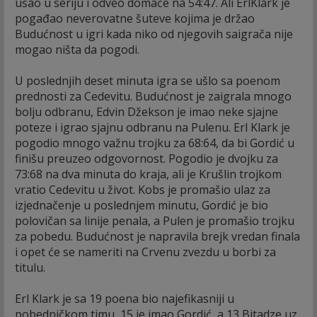
ušao u seriju i odveo domaće na 54:47. Ali ErlKlark je
pogađao neverovatne šuteve kojima je držao
Budućnost u igri kada niko od njegovih saigrača nije
mogao ništa da pogodi.
U poslednjih deset minuta igra se ušlo sa poenom
prednosti za Cedevitu. Budućnost je zaigrala mnogo
bolju odbranu, Edvin Džekson je imao neke sjajne
poteze i igrao sjajnu odbranu na Pulenu. Erl Klark je
pogodio mnogo važnu trojku za 68:64, da bi Gordić u
finišu preuzeo odgovornost. Pogodio je dvojku za
73:68 na dva minuta do kraja, ali je Krušlin trojkom
vratio Cedevitu u život. Kobs je promašio ulaz za
izjednačenje u poslednjem minutu, Gordić je bio
polovičan sa linije penala, a Pulen je promašio trojku
za pobedu. Budućnost je napravila brejk vredan finala
i opet će se nameriti na Crvenu zvezdu u borbi za
titulu.
Erl Klark je sa 19 poena bio najefikasniji u
pobedničkom timu, 15 je imao Gordić, a 13 Bitadze uz