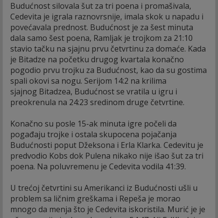
Budućnost silovala šut za tri poena i promašivala,
Cedevita je igrala raznovrsnije, imala skok u napadu i
povećavala prednost. Budućnost je za šest minuta
dala samo šest poena, Ramljak je trojkom za 21:10
stavio tačku na sjajnu prvu četvrtinu za domaće. Kada
je Bitadze na početku drugog kvartala konačno
pogodio prvu trojku za Budućnost, kao da su gostima
spali okovi sa nogu. Serijom 14:2 na krilima
sjajnog Bitadzea, Budućnost se vratila u igru i
preokrenula na 24:23 sredinom druge četvrtine.
Konačno su posle 15-ak minuta igre počeli da
pogađaju trojke i ostala skupocena pojačanja
Budućnosti poput Džeksona i Erla Klarka. Cedevitu je
predvodio Kobs dok Pulena nikako nije išao šut za tri
poena. Na poluvremenu je Cedevita vodila 41:39.
U trećoj četvrtini su Amerikanci iz Budućnosti ušli u
problem sa ličnim greškama i Repeša je morao
mnogo da menja što je Cedevita iskoristila. Murić je je