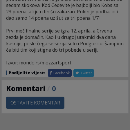
sedam skokova. Kod Cedevite je bajbolji bio Kobs sa
23 poena, ali je u finišu zakazao. Pulen je podbacio i
dao samo 14 poena uz šut za tri poena 1/7!
Prvi meč finalne serije se igra 12. aprila, a Crvena
zezda je domaćin. Kao i u drugoj utakmici dva dana
kasnije, posle čega se serija seli u Podgoricu. Šampion
će biti tim koji stigne do tri pobede u seriji.
Izvor: mondo.rs/mozzartsport
Podijelite vijest:
Facebook
Twitter
Komentari
/
0
OSTAVITE KOMENTAR