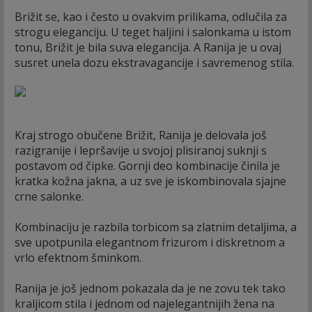
Brižit se, kao i često u ovakvim prilikama, odlučila za
strogu eleganciju. U teget haljini i salonkama u istom
tonu, Brižit je bila suva elegancija. A Ranija je u ovaj
susret unela dozu ekstravagancije i savremenog stila.
Kraj strogo obučene Brižit, Ranija je delovala još
razigranije i lepršavije u svojoj plisiranoj suknji s
postavom od čipke. Gornji deo kombinacije činila je
kratka kožna jakna, a uz sve je iskombinovala sjajne
crne salonke.
Kombinaciju je razbila torbicom sa zlatnim detaljima, a
sve upotpunila elegantnom frizurom i diskretnom a
vrlo efektnom šminkom.
Ranija je još jednom pokazala da je ne zovu tek tako
kraljicom stila i jednom od najelegantnijih žena na