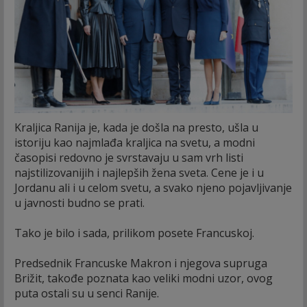
Kraljica Ranija je, kada je došla na presto, ušla u
istoriju kao najmlađa kraljica na svetu, a modni
časopisi redovno je svrstavaju u sam vrh listi
najstilizovanijih i najlepših žena sveta. Cene je i u
Jordanu ali i u celom svetu, a svako njeno pojavljivanje
u javnosti budno se prati.
Tako je bilo i sada, prilikom posete Francuskoj.
Predsednik Francuske Makron i njegova supruga
Brižit, takođe poznata kao veliki modni uzor, ovog
puta ostali su u senci Ranije.