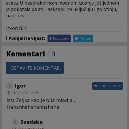
svetu. U besprekornom modnom izdanju još jednom
je pokazala da stil i seksepil ne uključuju i golotinju,
naprotiv.
Izvor: Blic
Podijelite vijest:
Facebook
Twitter
Komentari
/
3
OSTAVITE KOMENTAR
Igor
ODGOVORITE
31.03.2019 10:29
Ista Zeljka kad je bila mladja .
Hahahhahahahhahaha
Svedska