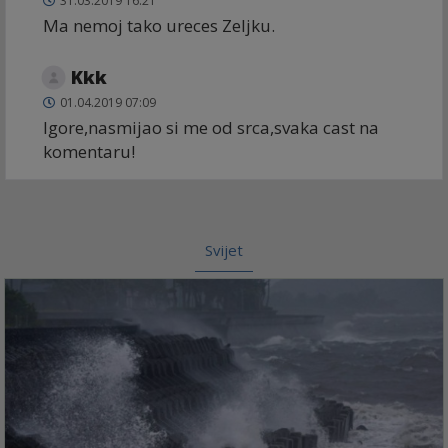
31.03.2019 16:21
Ma nemoj tako ureces Zeljku.
Kkk
01.04.2019 07:09
Igore,nasmijao si me od srca,svaka cast na
komentaru!
Svijet